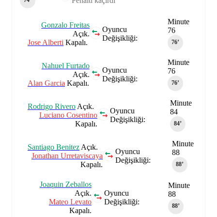
Penaltı kaçırdı
74‎’‎
Minute
Gonzalo Freitas
Oyuncu
76
Açık.
Değişikliği:
Jose Alberti
Kapalı.
76‎’‎
Minute
Nahuel Furtado
Oyuncu
76
Açık.
Değişikliği:
Alan Garcia
Kapalı.
76‎’‎
Minute
Rodrigo Rivero
Açık.
Oyuncu
84
Luciano Cosentino
Değişikliği:
Kapalı.
84‎’‎
Minute
Santiago Benitez
Açık.
Oyuncu
88
Jonathan Urretaviscaya
Değişikliği:
Kapalı.
88‎’‎
Joaquin Zeballos
Minute
Açık.
Oyuncu
88
Mateo Levato
Değişikliği:
88‎’‎
Kapalı.