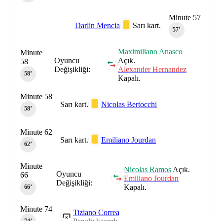
Minute 57
Darlin Mencia
Sarı kart.
57‎’‎
Maximiliano Anasco
Minute
Oyuncu
Açık.
58
Değişikliği:
Alexander Hernandez
58‎’‎
Kapalı.
Minute 58
Sarı kart.
Nicolas Bertocchi
58‎’‎
Minute 62
Sarı kart.
Emiliano Jourdan
62‎’‎
Minute
Nicolas Ramos
Açık.
Oyuncu
66
Emiliano Jourdan
Değişikliği:
Kapalı.
66‎’‎
Minute 74
Tiziano Correa