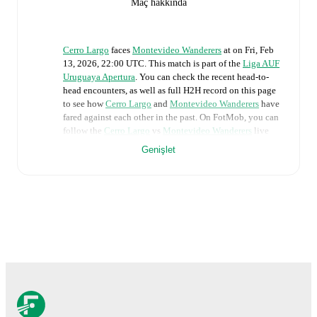
Maç hakkında
Cerro Largo
faces
Montevideo Wanderers
at
on
Fri, Feb
13, 2026, 22:00 UTC
.
This match is part of the
Liga AUF
Uruguaya Apertura
. You can check the recent head-to-
head encounters, as well as full H2H record on this page
to see how
Cerro Largo
and
Montevideo Wanderers
have
fared against each other in the past. On FotMob, you can
follow the
Cerro Largo
vs
Montevideo Wanderers
live
score with a full set of match features, including:
Genişlet
Live updates: Every goal, card, substitution and key
moment instantly delivered on FotMob.
Real-time extensive stats powered by Opta:
Possession, shots, corners, big chances created, xG,
momentum, and shot maps.
The lineups are:
Cerro Largo
(4-4-2)
:
Juan Moreno
-
Fernando Souza
,