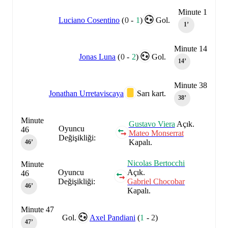
Minute 1
Luciano Cosentino
(
0
-
1
)
Gol.
1‎’‎
Minute 14
Jonas Luna
(
0
-
2
)
Gol.
14‎’‎
Minute 38
Jonathan Urretaviscaya
Sarı kart.
38‎’‎
Minute
Gustavo Viera
Açık.
Oyuncu
46
Mateo Monserrat
Değişikliği:
Kapalı.
46‎’‎
Nicolas Bertocchi
Minute
Oyuncu
Açık.
46
Değişikliği:
Gabriel Chocobar
46‎’‎
Kapalı.
Minute 47
Gol.
Axel Pandiani
(
1
-
2
)
47‎’‎