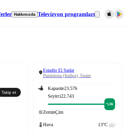
erler
Televizyon programları
Hakkımızda
Estadio El Sadar
Pamplona (Iruñea), Spain
Kapasite
23.576
Takip et
Seyirci
22.743
%96
Zemin
Çim
Hava
13°C