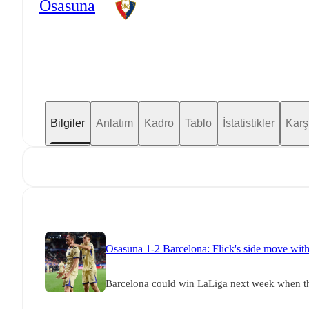
Osasuna
Bilgiler
Anlatım
Kadro
Tablo
İstatistikler
Karş
Osasuna 1-2 Barcelona: Flick's side move withi
Barcelona could win LaLiga next week when th