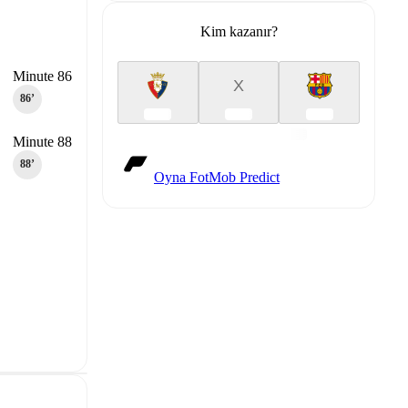
Kim kazanır?
Minute 86
X
86‎’‎
Minute 88
88‎’‎
Oyna FotMob Predict