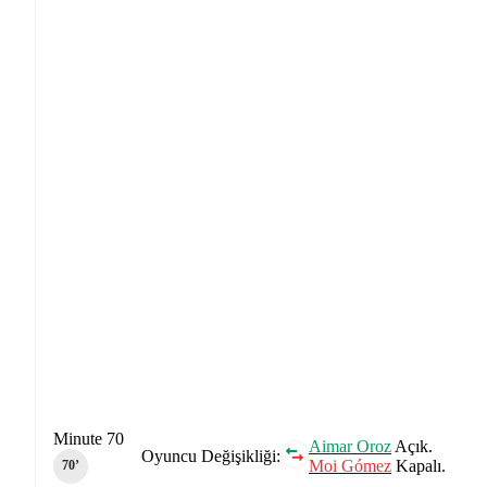
Minute 70
Aimar Oroz
Açık.
Oyuncu Değişikliği:
Moi Gómez
Kapalı.
70‎’‎