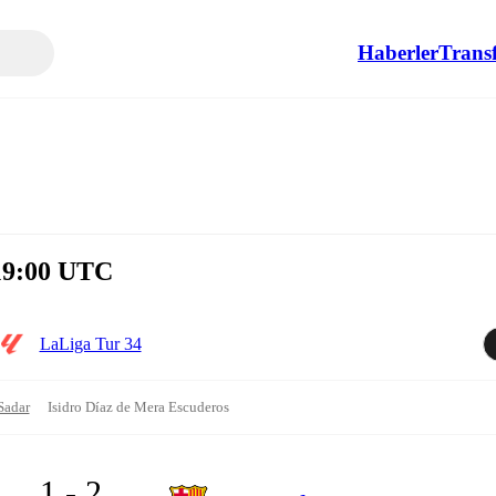
Haberler
Transf
19:00 UTC
LaLiga Tur 34
Sadar
Isidro Díaz de Mera Escuderos
1 - 2