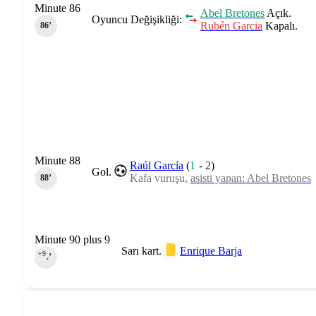
Minute 86
Abel Bretones
Açık.
Oyuncu Değişikliği:
Rubén Garcia
Kapalı.
86‎’‎
Minute 88
Raúl García
(
1
-
2
)
Gol.
Kafa vuruşu,
asisti yapan: Abel Bretones
88‎’‎
Minute 90 plus 9
Sarı kart.
Enrique Barja
+9
90‎’‎