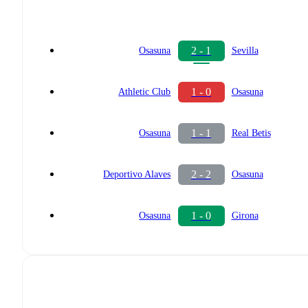
2 - 1
Osasuna
Sevilla
1 - 0
Athletic Club
Osasuna
1 - 1
Osasuna
Real Betis
2 - 2
Deportivo Alaves
Osasuna
1 - 0
Osasuna
Girona