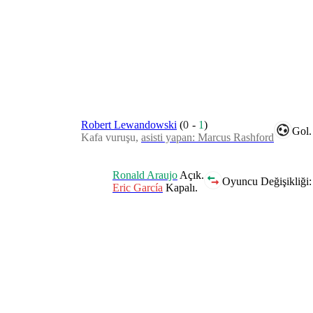
Robert Lewandowski
(
0
-
1
)
Gol.
Kafa vuruşu,
asisti yapan: Marcus Rashford
Ronald Araujo
Açık.
Oyuncu Değişikliği:
Eric García
Kapalı.