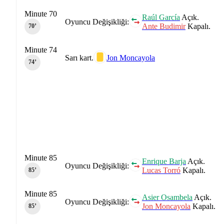
Minute 70
Raúl García
Açık.
Oyuncu Değişikliği:
Ante Budimir
Kapalı.
70‎’‎
Minute 74
Sarı kart.
Jon Moncayola
74‎’‎
Minute 85
Enrique Barja
Açık.
Oyuncu Değişikliği:
Lucas Torró
Kapalı.
85‎’‎
Minute 85
Asier Osambela
Açık.
Oyuncu Değişikliği:
Jon Moncayola
Kapalı.
85‎’‎