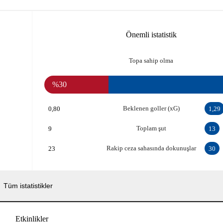
Önemli istatistik
Topa sahip olma
%30
Beklenen goller (xG)
0,80
1,29
Toplam şut
9
13
Rakip ceza sahasında dokunuşlar
23
30
Tüm istatistikler
Etkinlikler