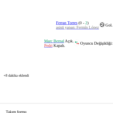
Ferran Torres
(
0
-
2
)
Gol.
asisti yapan: Fermín López
Marc Bernal
Açık.
Oyuncu Değişikliği:
Pedri
Kapalı.
+8 dakika eklendi
Takım formu