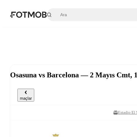
Ana içeriğe geç
Osasuna vs Barcelona — 2 Mayıs Cmt, 
maçlar
Estadio El 