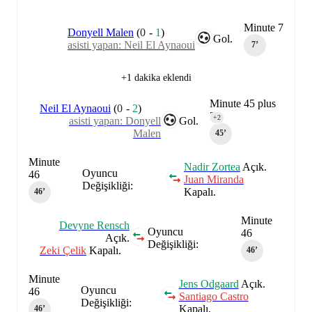
Minute 7
Donyell Malen
(
0
-
1
)
Gol.
asisti yapan: Neil El Aynaoui
7‎’‎
+1 dakika eklendi
Minute 45 plus
Neil El Aynaoui
(
0
-
2
)
2
+2
asisti yapan: Donyell
Gol.
Malen
45‎’‎
Minute
Nadir Zortea
Açık.
Oyuncu
46
Juan Miranda
Değişikliği:
Kapalı.
46‎’‎
Minute
Devyne Rensch
Oyuncu
46
Açık.
Değişikliği:
Zeki Çelik
Kapalı.
46‎’‎
Minute
Jens Odgaard
Açık.
Oyuncu
46
Santiago Castro
Değişikliği:
Kapalı.
46‎’‎