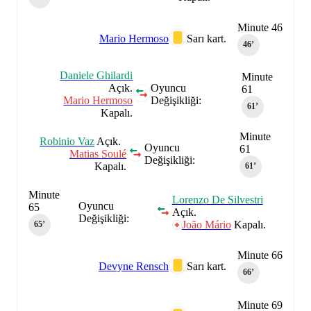
Minute 46
Mario Hermoso
Sarı kart.
46‎’‎
Daniele Ghilardi
Minute
Açık.
Oyuncu
61
Mario Hermoso
Değişikliği:
61‎’‎
Kapalı.
Minute
Robinio Vaz
Açık.
Oyuncu
61
Matias Soulé
Değişikliği:
Kapalı.
61‎’‎
Minute
Lorenzo De Silvestri
Oyuncu
65
Açık.
Değişikliği:
João Mário
Kapalı.
65‎’‎
Minute 66
Devyne Rensch
Sarı kart.
66‎’‎
Minute 69