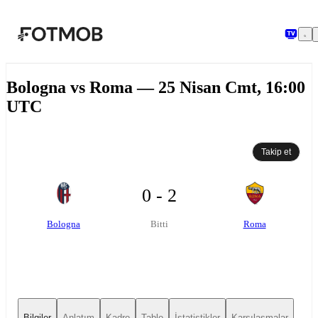
Ana içeriğe geç
Bologna vs Roma — 25 Nisan Cmt, 16:00
UTC
Takip et
0 - 2
Bologna
Roma
Bitti
Bilgiler
Anlatım
Kadro
Tablo
İstatistikler
Karşılaşmalar