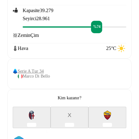
Kapasite
39.279
Seyirci
28.961
%74
Zemin
Çim
Hava
25°C
Serie A Tur 34
Marco Di Bello
Kim kazanır?
X