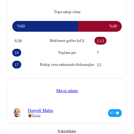
Topa sahip olma
%60
%40
Beklenen goller (xG)
0,50
2,13
Toplam şut
10
7
Rakip ceza sahasında dokunuşlar
17
12
Maçın adamı
Donyell Malen
8,5
Roma
Etkinlikler