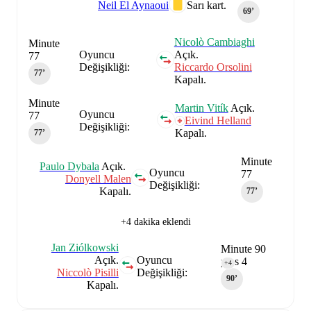
Neil El Aynaoui
Sarı kart.
69‎’‎
Nicolò Cambiaghi
Minute
Oyuncu
Açık.
77
Değişikliği:
Riccardo Orsolini
77‎’‎
Kapalı.
Minute
Martin Vitík
Açık.
Oyuncu
77
Eivind Helland
Değişikliği:
Kapalı.
77‎’‎
Minute
Paulo Dybala
Açık.
Oyuncu
77
Donyell Malen
Değişikliği:
Kapalı.
77‎’‎
+4 dakika eklendi
Jan Ziólkowski
Minute 90
Açık.
Oyuncu
plus 4
+4
Niccolò Pisilli
Değişikliği:
90‎’‎
Kapalı.