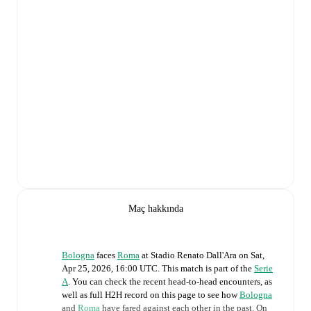
Maç hakkında
Bologna
faces
Roma
at
Stadio Renato Dall'Ara
on
Sat,
Apr 25, 2026, 16:00 UTC
.
This match is part of the
Serie
A
. You can check the recent head-to-head encounters, as
well as full H2H record on this page to see how
Bologna
and
Roma
have fared against each other in the past. On