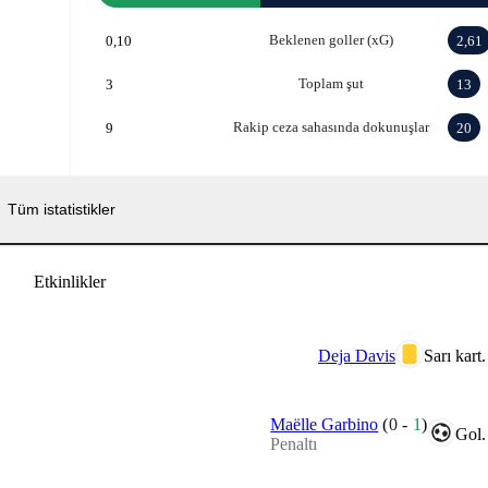
Beklenen goller (xG)
0,10
2,61
Toplam şut
3
13
Rakip ceza sahasında dokunuşlar
9
20
Tüm istatistikler
Etkinlikler
Deja Davis
Sarı kart.
Maëlle Garbino
(
0
-
1
)
Gol.
Penaltı