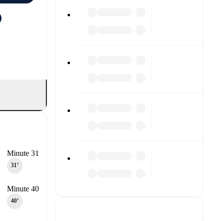
Minute 31
31‎’‎
Minute 40
40‎’‎