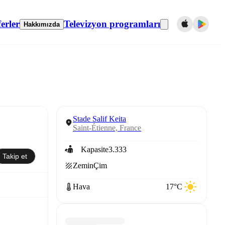
erler
Televizyon programları
Hakkımızda
Stade Salif Keita
Saint-Étienne, France
Kapasite
3.333
Takip et
Zemin
Çim
Hava
17°C