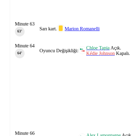
Minute 63
Sarı kart.
Marion Romanelli
63‎’‎
Minute 64
Chloe Tapia
Açık.
Oyuncu Değişikliği:
Kédie Johnson
Kapalı.
64‎’‎
Minute 66
Alex Lamontagne
Açık.