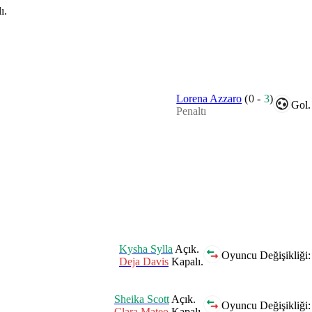
ı.
Lorena Azzaro
(
0
-
3
)
Gol.
Penaltı
.
Kysha Sylla
Açık.
Oyuncu Değişikliği:
Deja Davis
Kapalı.
Sheika Scott
Açık.
Oyuncu Değişikliği:
Clara Mateo
Kapalı.