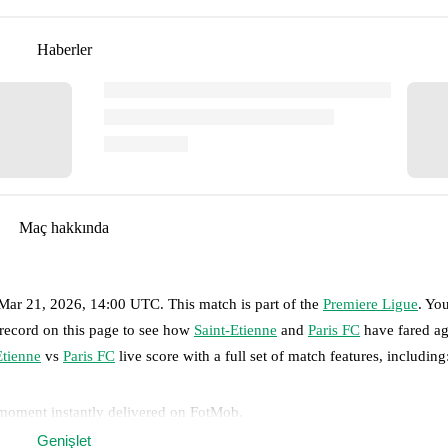
Haberler
Maç hakkında
 Mar 21, 2026, 14:00 UTC
.
This match is part of the
Premiere Ligue
. Yo
 record on this page to see how
Saint-Etienne
and
Paris FC
have fared ag
Etienne
vs
Paris FC
live score with a full set of match features, including
 moment instantly delivered on FotMob.
Genişlet