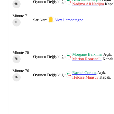
Oyuncu Değişikliği:
Nadjma Ali Nadjim
Kapal
66‎’‎
Minute 71
Sarı kart.
Alex Lamontagne
71‎’‎
Minute 76
Morgane Belkhiter
Açık.
Oyuncu Değişikliği:
Marion Romanelli
Kapalı
76‎’‎
Minute 76
Rachel Corboz
Açık.
Oyuncu Değişikliği:
Héloise Mansuy
Kapalı.
76‎’‎