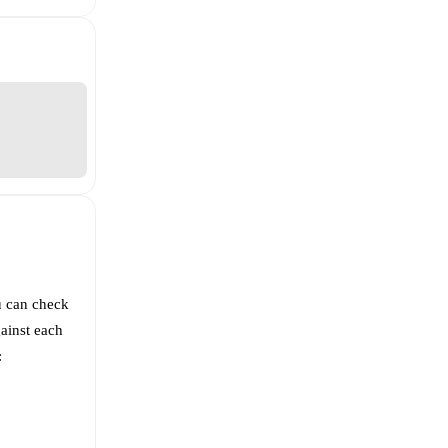
u can check
ainst each
: