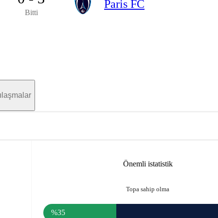
Paris FC
Bitti
ılaşmalar
Önemli istatistik
Topa sahip olma
%35