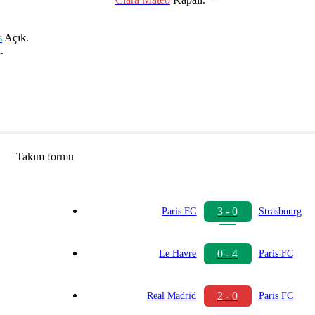
s
Açık.
.
Takım formu
3 - 0
Paris FC
Strasbourg
0 - 4
Le Havre
Paris FC
2 - 0
Real Madrid
Paris FC