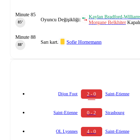
Minute 85
Kaylan Bradford-William
Oyuncu Değişikliği:
Morgane Belkhiter
Kapalı
85‎’‎
Minute 88
Sarı kart.
Sofie Hornemann
88‎’‎
2 - 0
Dijon Foot
Saint-Etienne
0 - 2
Saint-Etienne
Strasbourg
4 - 0
OL Lyonnes
Saint-Etienne