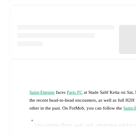
Saint-Etienne
faces
Paris FC
at
Stade Salif Keita
on
Sat,
the recent head-to-head encounters, as well as full H2H
other in the past. On FotMob, you can follow the
Saint-
Live updates: Every goal, card, substitution and key