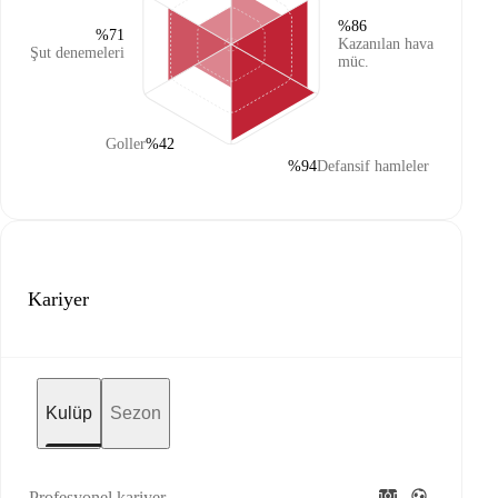
%86
%71
Kazanılan hava
Şut denemeleri
müc.
Goller
%42
%94
Defansif hamleler
Kariyer
Kulüp
Sezon
Profesyonel kariyer