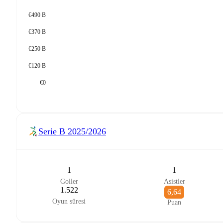
€490 B
€370 B
€250 B
€120 B
€0
Serie B
2025/2026
1
1
Goller
Asistler
1.522
6,64
Oyun süresi
Puan