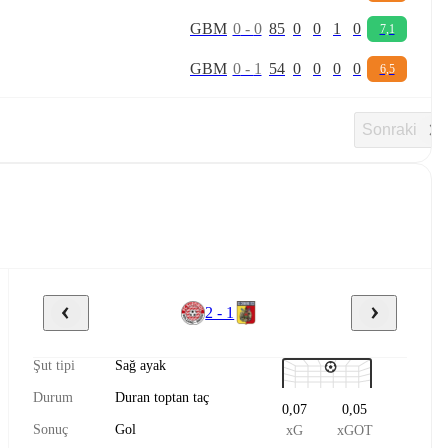
G
B
M
0
-
0
85
0
0
1
0
7,1
G
B
M
0
-
1
54
0
0
0
0
6,5
Sonraki
2 - 1
Şut tipi
Sağ ayak
Durum
Duran toptan taç
0,07
0,05
Sonuç
Gol
xG
xGOT