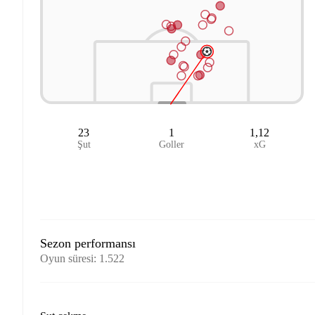
23
1
1,12
Şut
Goller
xG
Sezon performansı
Oyun süresi
:
1.522