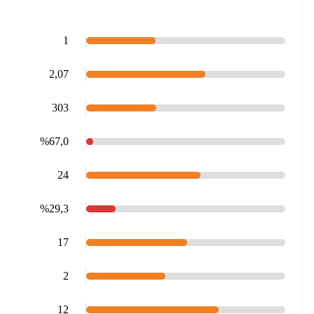
1
2,07
303
%67,0
24
%29,3
17
2
12