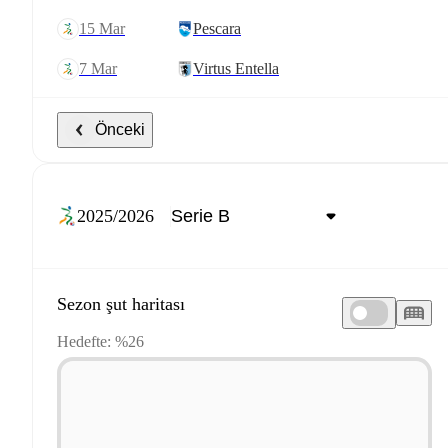
15 Mar
Pescara
7 Mar
Virtus Entella
Önceki
2025/2026
Sezon şut haritası
Hedefte: %26