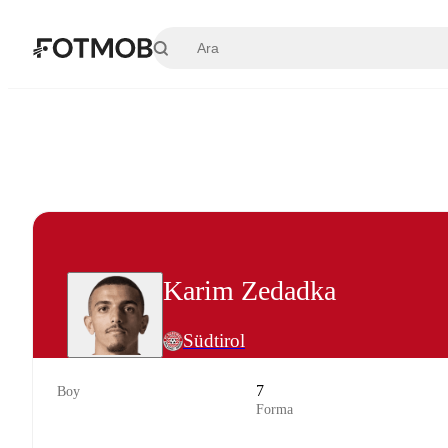
Ana içeriğe geç
Karim Zedadka
Südtirol
7
Boy
Forma