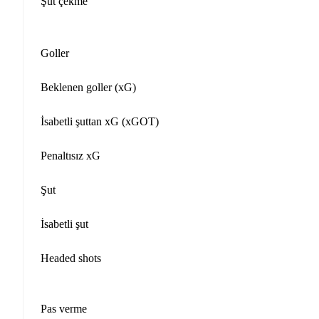
Şut çekme
Goller
Beklenen goller (xG)
İsabetli şuttan xG (xGOT)
Penaltısız xG
Şut
İsabetli şut
Headed shots
Pas verme