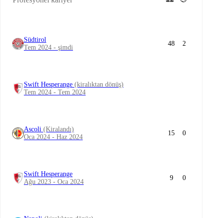
Südtirol
48
2
Tem 2024 - şimdi
Swift Hesperange
(kiralıktan dönüş)
Tem 2024 - Tem 2024
Ascoli
(Kiralandı)
15
0
Oca 2024 - Haz 2024
Swift Hesperange
9
0
Ağu 2023 - Oca 2024