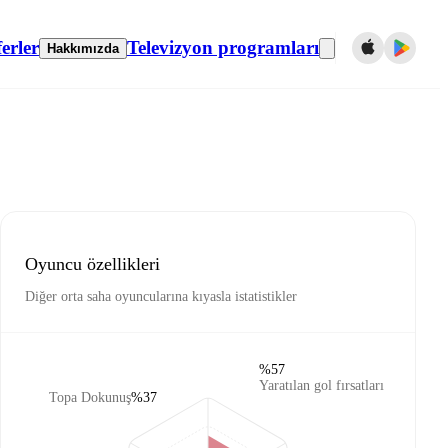
erler
Televizyon programları
Hakkımızda
Oyuncu özellikleri
Diğer orta saha oyuncularına kıyasla istatistikler
%57
Yaratılan gol fırsatları
Topa Dokunuş
%37