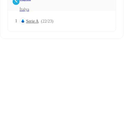
İtalya
1
Serie A
(22/23)