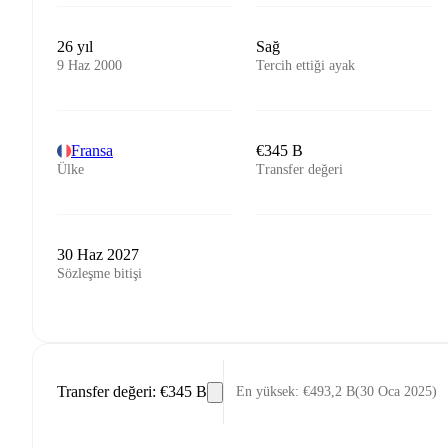
26 yıl
Sağ
9 Haz 2000
Tercih ettiği ayak
Fransa
€345 B
Ülke
Transfer değeri
30 Haz 2027
Sözleşme bitişi
Transfer değeri
:
€345 B
En yüksek
:
€493,2 B
(
30 Oca 2025
)