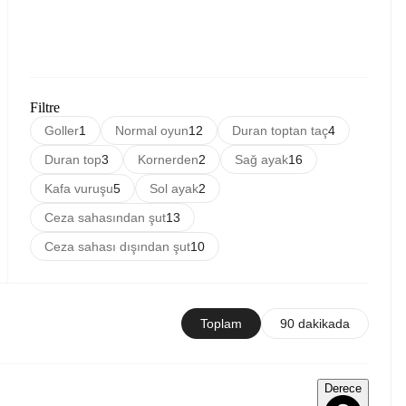
Filtre
Goller
1
Normal oyun
12
Duran toptan taç
4
Duran top
3
Kornerden
2
Sağ ayak
16
Kafa vuruşu
5
Sol ayak
2
Ceza sahasından şut
13
Ceza sahası dışından şut
10
Toplam
90 dakikada
Derece