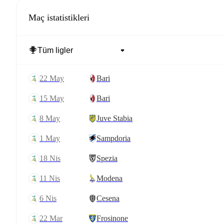
Maç istatistikleri
22 May
Bari
15 May
Bari
8 May
Juve Stabia
1 May
Sampdoria
18 Nis
Spezia
11 Nis
Modena
6 Nis
Cesena
22 Mar
Frosinone