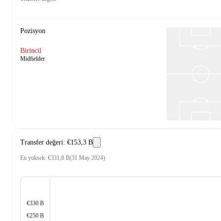
Pozisyon
Birincil
Midfielder
Transfer değeri
:
€153,3 B
En yüksek
:
€331,8 B
(
31 May 2024
)
€330 B
€250 B