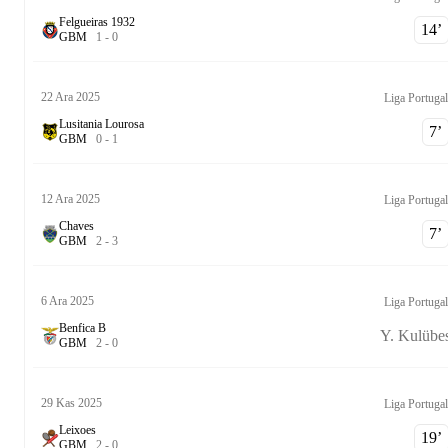
Felgueiras 1932
14‎’‎
G
B
M
1
-
0
22 Ara 2025
Liga Portugal
Lusitania Lourosa
7‎’‎
G
B
M
0
-
1
12 Ara 2025
Liga Portugal
Chaves
7‎’‎
G
B
M
2
-
3
6 Ara 2025
Liga Portugal
Benfica B
Y. Kulübe
G
B
M
2
-
0
29 Kas 2025
Liga Portugal
Leixoes
19‎’‎
G
B
M
2
-
0