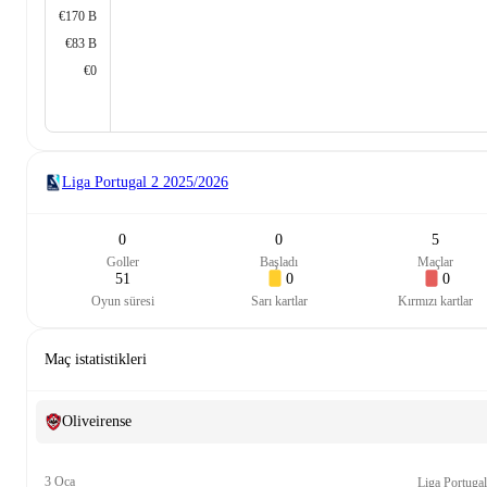
€170 B
€83 B
€0
Liga Portugal 2
2025/2026
0
0
5
Goller
Başladı
Maçlar
51
0
0
Oyun süresi
Sarı kartlar
Kırmızı kartlar
Maç istatistikleri
Oliveirense
3 Oca
Liga Portugal