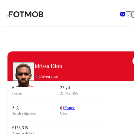
Ana içeriğe geç
Idrissa Dioh
Oliveirense
6
27 yıl
Forma
21 Oca 1999
Sağ
Fransa
Tercih ettiği ayak
Ülke
€153,3 B
Transfer değeri