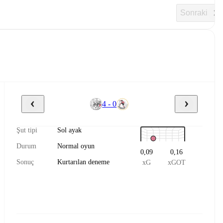
Sonraki
4 - 0
Şut tipi
Sol ayak
Durum
Normal oyun
0,09
0,16
Sonuç
Kurtarılan deneme
xG
xGOT