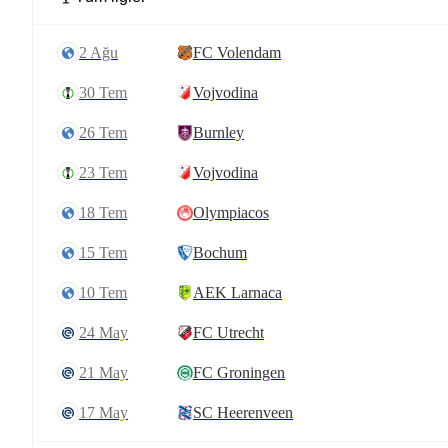
2 Ağu
FC Volendam
30 Tem
Vojvodina
26 Tem
Burnley
23 Tem
Vojvodina
18 Tem
Olympiacos
15 Tem
Bochum
10 Tem
AEK Larnaca
24 May
FC Utrecht
21 May
FC Groningen
17 May
SC Heerenveen