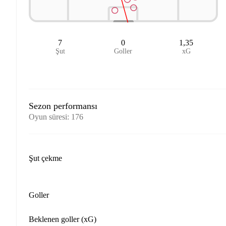
7
0
1,35
Şut
Goller
xG
Sezon performansı
Oyun süresi
:
176
Şut çekme
Goller
Beklenen goller (xG)