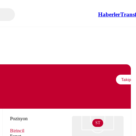
Haberler
Transf
Takip et
Pozisyon
ST
Birincil