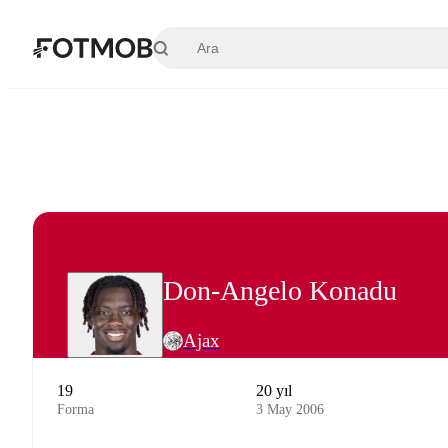
Ana içeriğe geç
Don-Angelo Konadu
Ajax
19
20 yıl
Forma
3 May 2006