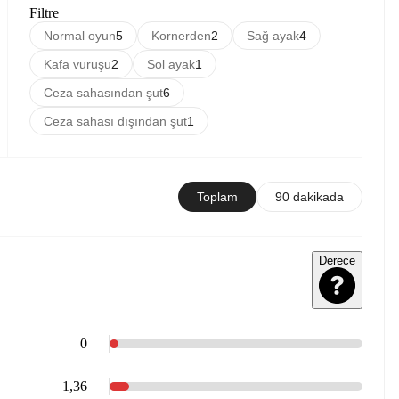
Filtre
Normal oyun
5
Kornerden
2
Sağ ayak
4
Kafa vuruşu
2
Sol ayak
1
Ceza sahasından şut
6
Ceza sahası dışından şut
1
Toplam
90 dakikada
Derece
0
1,36