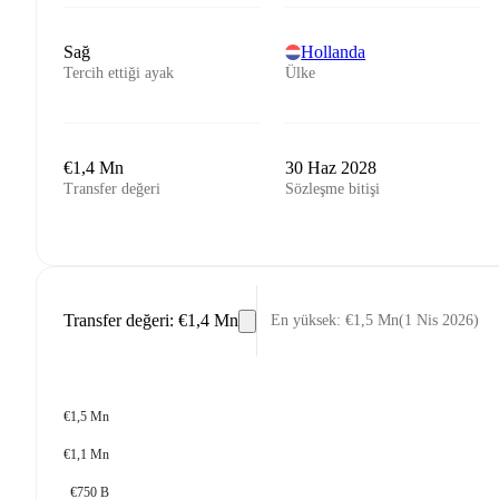
Sağ
Hollanda
Tercih ettiği ayak
Ülke
€1,4 Mn
30 Haz 2028
Transfer değeri
Sözleşme bitişi
Transfer değeri
:
€1,4 Mn
En yüksek
:
€1,5 Mn
(
1 Nis 2026
)
€1,5 Mn
€1,1 Mn
€750 B