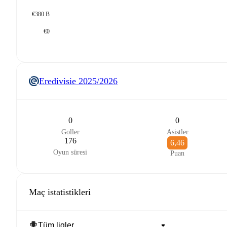
€380 B
€0
Eredivisie
2025/2026
0
0
Goller
Asistler
176
6,46
Oyun süresi
Puan
Maç istatistikleri