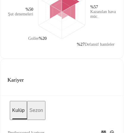
%57
%50
Kazanılan hava
Şut denemeleri
müc.
Goller
%20
%27
Defansif hamleler
Kariyer
Kulüp
Sezon
Profesyonel kariyer