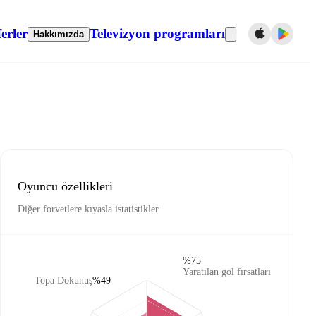
erler
Televizyon programları
Hakkımızda
Oyuncu özellikleri
Diğer forvetlere kıyasla istatistikler
%75
Yaratılan gol fırsatları
Topa Dokunuş
%49