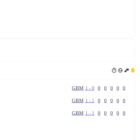
G
B
M
1
-
0
0
0
0
0
0
G
B
M
1
-
1
0
0
0
0
0
G
B
M
1
-
1
0
0
0
0
0