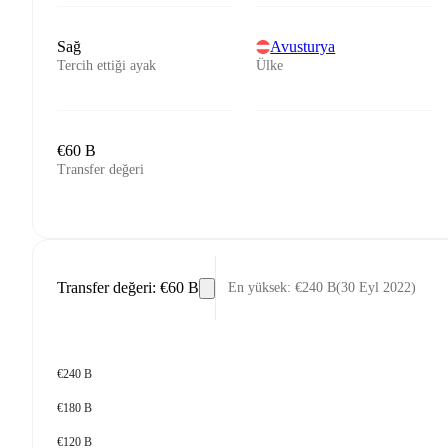
Sağ
Avusturya
Tercih ettiği ayak
Ülke
€60 B
Transfer değeri
Transfer değeri
:
€60 B
En yüksek
:
€240 B
(
30 Eyl 2022
)
€240 B
€180 B
€120 B