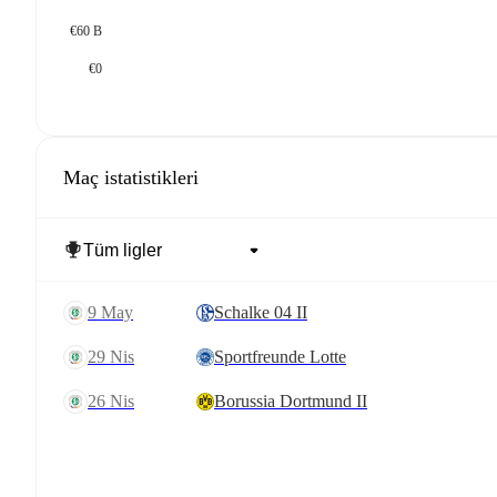
€60 B
€0
Maç istatistikleri
9 May
Schalke 04 II
29 Nis
Sportfreunde Lotte
26 Nis
Borussia Dortmund II