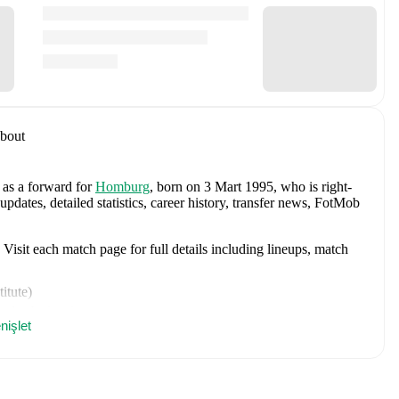
bout
 as a forward
for
Homburg
, born on 3 Mart 1995, who is right-
tes, detailed statistics, career history, transfer news, FotMob
isit each match page for full details including lineups, match
itute
)
ed substitute
)
nişlet
I
(
unused substitute
)
Homburg
face
Freiberg
in the
Regionalliga Southwest
.