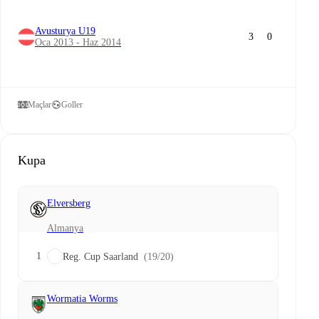
Avusturya U19
3
0
Oca 2013 - Haz 2014
Maçlar
Goller
Kupa
Elversberg
Almanya
1
Reg. Cup Saarland
(19/20)
Wormatia Worms