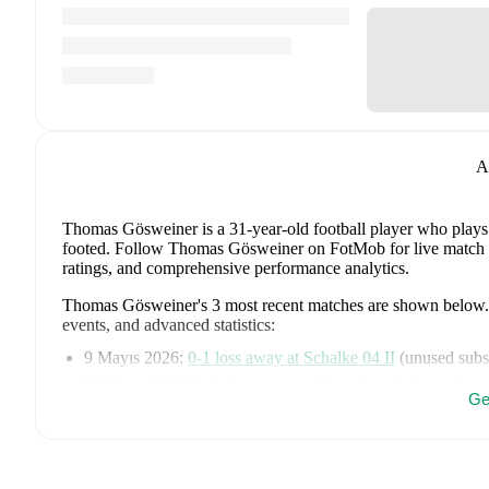
A
Thomas Gösweiner
is a 31-year-old football player who plays
footed
.
Follow Thomas Gösweiner on FotMob for live match upda
ratings, and comprehensive performance analytics.
Thomas Gösweiner
's
3
most recent matches are shown below. V
events, and advanced statistics:
9 Mayıs 2026
:
0
-
1
loss
away at
Schalke 04 II
(
unused subst
29 Nisan 2026
:
1
-
1
draw
away at
Sportfreunde Lotte
(
unus
Ge
26 Nisan 2026
:
1
-
1
draw
at home vs
Borussia Dortmund I
Thomas Gösweiner
's next match is on
15 Ağustos 2026
when
Thomas Gösweiner
currently plays for
Homburg
.