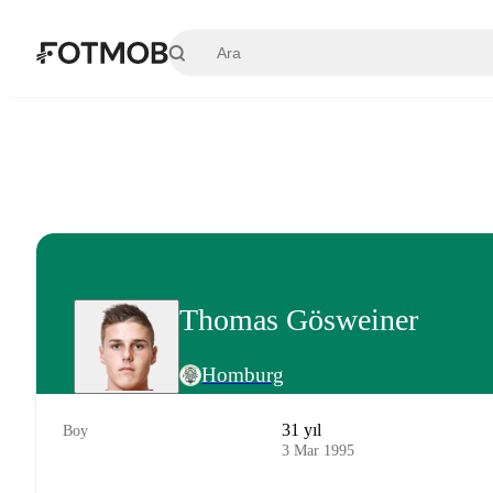
Ana içeriğe geç
Thomas Gösweiner
Homburg
31 yıl
Boy
3 Mar 1995