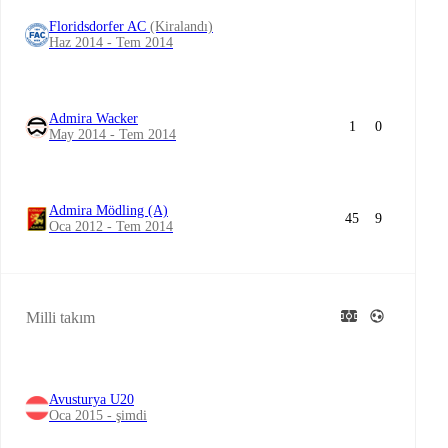
Floridsdorfer AC
(Kiralandı)
Haz 2014 - Tem 2014
Admira Wacker
1
0
May 2014 - Tem 2014
Admira Mödling (A)
45
9
Oca 2012 - Tem 2014
Milli takım
Avusturya U20
Oca 2015 - şimdi