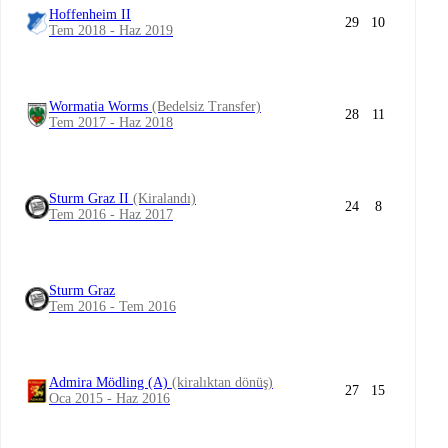
Hoffenheim II
29
10
Tem 2018 - Haz 2019
Wormatia Worms
(Bedelsiz Transfer)
28
11
Tem 2017 - Haz 2018
Sturm Graz II
(Kiralandı)
24
8
Tem 2016 - Haz 2017
Sturm Graz
Tem 2016 - Tem 2016
Admira Mödling (A)
(kiralıktan dönüş)
27
15
Oca 2015 - Haz 2016