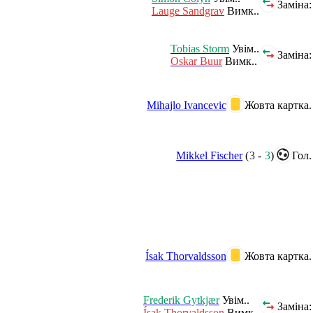
Заміна:
Lauge Sandgrav
Вимк..
Tobias Storm
Увім..
Заміна:
Oskar Buur
Вимк..
Mihajlo Ivancevic
Жовта картка.
Mikkel Fischer
(
3
-
3
)
Гол.
Ísak Thorvaldsson
Жовта картка.
Frederik Gytkjær
Увім..
Заміна:
Ísak Thorvaldsson
Вимк..