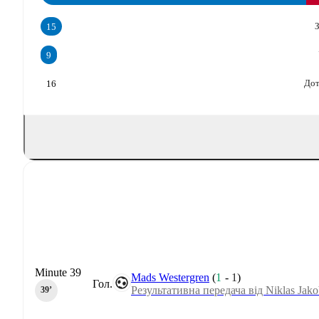
З
15
9
Дот
16
Minute 39
Mads Westergren
(
1
-
1
)
Гол.
Результативна передача від Niklas Jak
39‎’‎