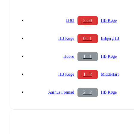
2 - 0
B 93
HB Køge
0 - 1
HB Køge
Esbjerg fB
1 - 1
Hobro
HB Køge
1 - 2
HB Køge
Middelfart
2 - 2
Aarhus Fremad
HB Køge