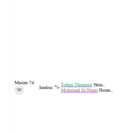
Minute 74
Tobias Thomsen
Увім..
Заміна:
Mohamad Al-Naser
Вимк..
74‎’‎