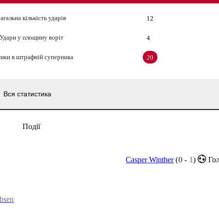
агальна кількість ударів
12
Удари у площину воріт
4
ики в штрафній суперника
20
Вся статистика
Події
Casper Winther
(
0
-
1
)
Гол
obsen