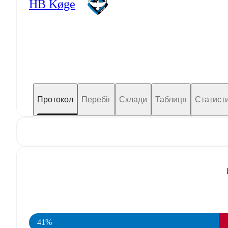
HB Køge
Протокол
Перебіг
Склади
Таблиця
Статист
41%