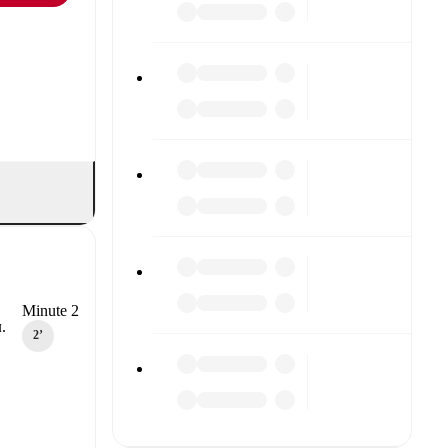
Minute 2
.
2‎’‎