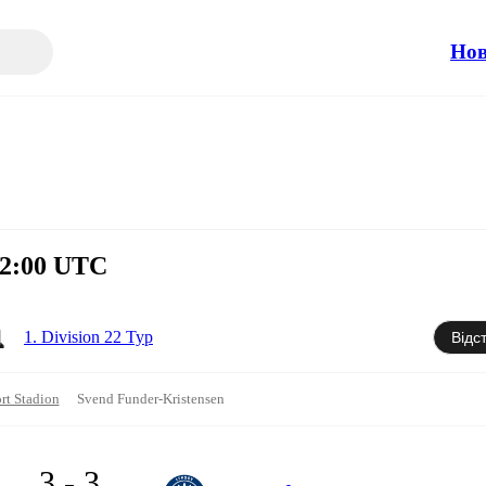
Но
12:00 UTC
1. Division 22 Тур
Відс
rt Stadion
Svend Funder-Kristensen
3 - 3