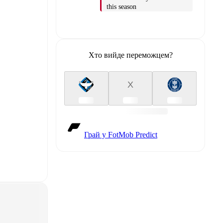
this season
Хто вийде переможцем?
X
Грай у FotMob Predict