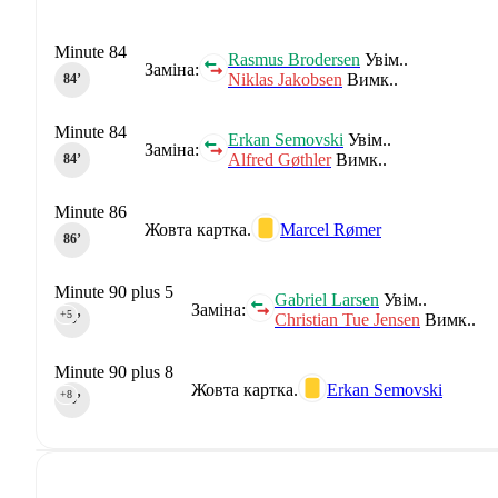
Minute 84
Rasmus Brodersen
Увім..
Заміна:
Niklas Jakobsen
Вимк..
84‎’‎
Minute 84
Erkan Semovski
Увім..
Заміна:
Alfred Gøthler
Вимк..
84‎’‎
Minute 86
Жовта картка.
Marcel Rømer
86‎’‎
Minute 90 plus 5
Gabriel Larsen
Увім..
Заміна:
+5
Christian Tue Jensen
Вимк..
90‎’‎
Minute 90 plus 8
Жовта картка.
Erkan Semovski
+8
90‎’‎