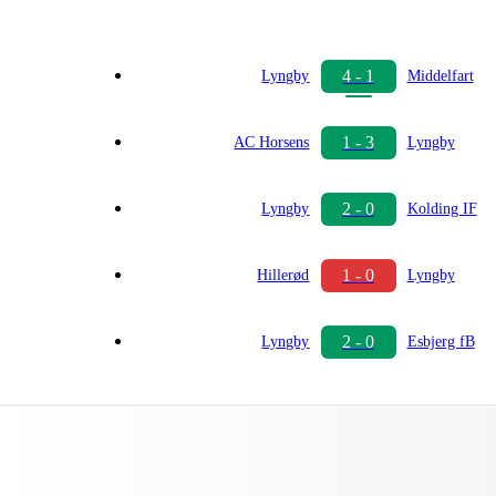
4 - 1
Lyngby
Middelfart
1 - 3
AC Horsens
Lyngby
2 - 0
Lyngby
Kolding IF
1 - 0
Hillerød
Lyngby
2 - 0
Lyngby
Esbjerg fB