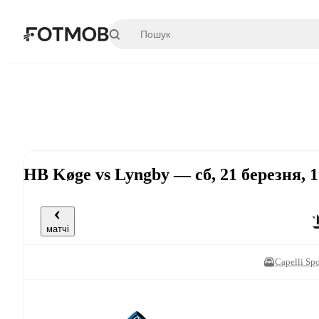
Перейти до основного вмісту
HB Køge vs Lyngby — сб, 21 березня, 
матчі
Capelli Spo