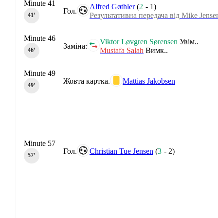
Minute 41
Alfred Gøthler
(
2
-
1
)
Гол.
Результативна передача від Mike Jense
41‎’‎
Minute 46
Viktor Løvgren Sørensen
Увім..
Заміна:
Mustafa Salah
Вимк..
46‎’‎
Minute 49
Жовта картка.
Mattias Jakobsen
49‎’‎
Minute 57
Гол.
Christian Tue Jensen
(
3
-
2
)
57‎’‎