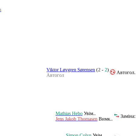
n
Viktor Løvgren Sørensen
(
2
-
2
)
Автогол.
Автогол
Mathias Hebo
Увім..
Заміна:
Jens Jakob Thomasen
Вимк..
Simon Colyn
Увім..