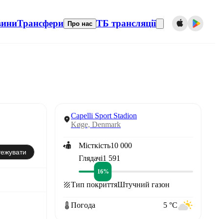
вини
Трансфери
ТБ трансляції
Про нас
Capelli Sport Stadion
Køge, Denmark
Місткість
10 000
тежувати
Глядачі
1 591
16%
Тип покриття
Штучний газон
Погода
5 °C