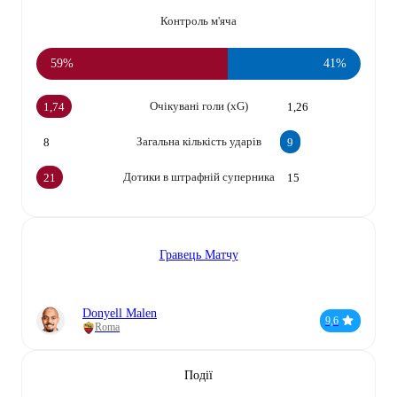
Контроль м'яча
59%
41%
Очікувані голи (xG)
1,74
1,26
Загальна кількість ударів
8
9
Дотики в штрафній суперника
21
15
Гравець Матчу
Donyell Malen
9,6
Roma
Події