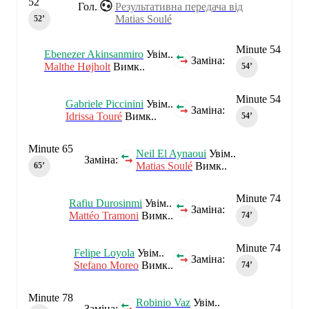
52
Гол.
Результативна передача від
Matias Soulé
52‎’‎
Minute 54
Ebenezer Akinsanmiro
Увім..
Заміна:
Malthe Højholt
Вимк..
54‎’‎
Minute 54
Gabriele Piccinini
Увім..
Заміна:
Idrissa Touré
Вимк..
54‎’‎
Minute 65
Neil El Aynaoui
Увім..
Заміна:
Matias Soulé
Вимк..
65‎’‎
Minute 74
Rafiu Durosinmi
Увім..
Заміна:
Mattéo Tramoni
Вимк..
74‎’‎
Minute 74
Felipe Loyola
Увім..
Заміна:
Stefano Moreo
Вимк..
74‎’‎
Minute 78
Robinio Vaz
Увім..
Заміна: