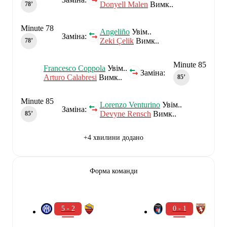
Donyell Malen
Вимк..
78‎’‎
Minute 78
Angeliño
Увім..
Заміна:
Zeki Çelik
Вимк..
78‎’‎
Minute 85
Francesco Coppola
Увім..
Заміна:
Arturo Calabresi
Вимк..
85‎’‎
Minute 85
Lorenzo Venturino
Увім..
Заміна:
Devyne Rensch
Вимк..
85‎’‎
+4 хвилини додано
Форма команди
5 - 2
0 - 1