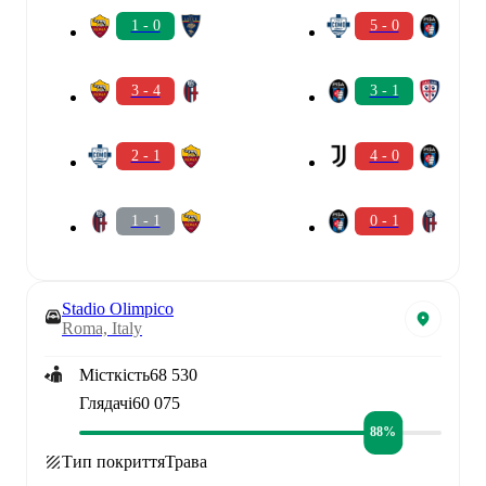
1 - 0
5 - 0
3 - 4
3 - 1
2 - 1
4 - 0
1 - 1
0 - 1
Stadio Olimpico
Roma, Italy
Місткість
68 530
Глядачі
60 075
88%
Тип покриття
Трава