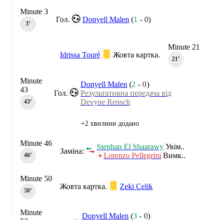
Minute 3
Гол.
Donyell Malen
(
1
-
0
)
3‎’‎
Minute 21
Idrissa Touré
Жовта картка.
21‎’‎
Minute
Donyell Malen
(
2
-
0
)
43
Гол.
Результативна передача від
Devyne Rensch
43‎’‎
+2 хвилини додано
Minute 46
Stephan El Shaarawy
Увім..
Заміна:
Lorenzo Pellegrini
Вимк..
46‎’‎
Minute 50
Жовта картка.
Zeki Çelik
50‎’‎
Minute
Donyell Malen
(
3
-
0
)