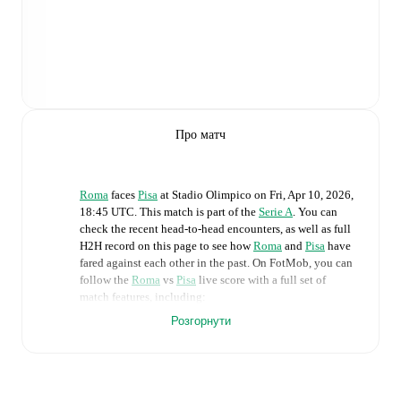
Про матч
Roma
faces
Pisa
at
Stadio Olimpico
on
Fri, Apr 10, 2026,
18:45 UTC
.
This match is part of the
Serie A
. You can
check the recent head-to-head encounters, as well as full
H2H record on this page to see how
Roma
and
Pisa
have
fared against each other in the past. On FotMob, you can
follow the
Roma
vs
Pisa
live score with a full set of
match features, including:
Розгорнути
Live updates: Every goal, card, substitution and key
moment instantly delivered on FotMob.