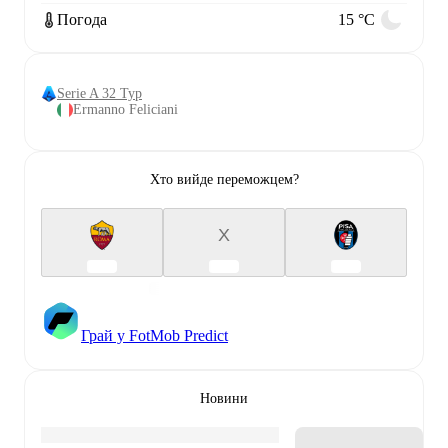
Погода
15 °C
Serie A 32 Тур
Ermanno Feliciani
Хто вийде переможцем?
X
Грай у FotMob Predict
Новини