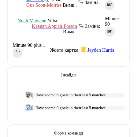
Заміна:
Gus Scott-Morriss
Вимк..
86‎’‎
Minute
Noah Mawene
Увім..
90
Keenan Appiah-Forson
Заміна:
Вимк..
90‎’‎
Minute 90 plus 1
Жовта картка.
Jayden Harris
+1
90‎’‎
Інсайди
Have scored 6 goals in their last 5 matches
Have scored 9 goals in their last 5 matches
Форма команди