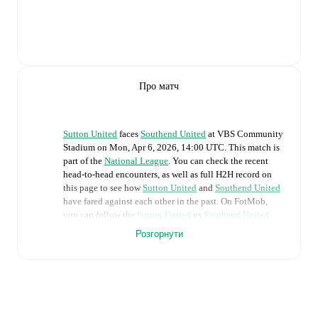
Про матч
Sutton United
faces
Southend United
at
VBS Community
Stadium
on
Mon, Apr 6, 2026, 14:00 UTC
.
This match is
part of the
National League
. You can check the recent
head-to-head encounters, as well as full H2H record on
this page to see how
Sutton United
and
Southend United
have fared against each other in the past. On FotMob,
you can follow the
Sutton United
vs
Southend United
live score with a full set of match features, including:
Розгорнути
Live updates: Every goal, card, substitution and key
moment instantly delivered on FotMob.
Real-time extensive stats powered by Opta: