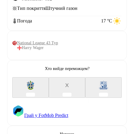
Тип покриття
Штучний газон
Погода
17 °C
National League 43 Тур
Harry Wager
Хто вийде переможцем?
X
Грай у FotMob Predict