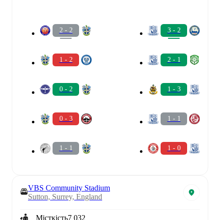
2 - 2
3 - 2
1 - 2
2 - 1
0 - 2
1 - 3
0 - 3
1 - 1
1 - 1
1 - 0
VBS Community Stadium
Sutton, Surrey, England
Місткість
7 032