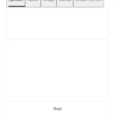
Події