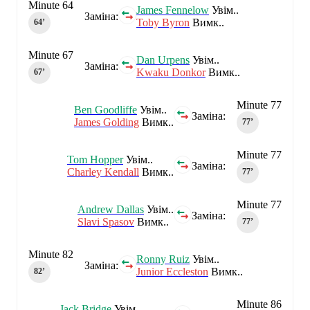
Minute 64
James Fennelow
Увім..
Заміна:
Toby Byron
Вимк..
64‎’‎
Minute 67
Dan Urpens
Увім..
Заміна:
Kwaku Donkor
Вимк..
67‎’‎
Minute 77
Ben Goodliffe
Увім..
Заміна:
James Golding
Вимк..
77‎’‎
Minute 77
Tom Hopper
Увім..
Заміна:
Charley Kendall
Вимк..
77‎’‎
Minute 77
Andrew Dallas
Увім..
Заміна:
Slavi Spasov
Вимк..
77‎’‎
Minute 82
Ronny Ruiz
Увім..
Заміна:
Junior Eccleston
Вимк..
82‎’‎
Minute 86
Jack Bridge
Увім..