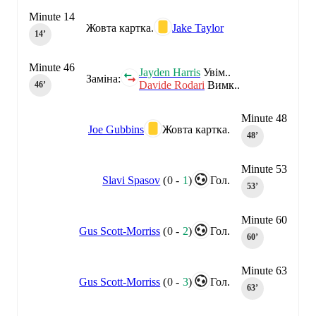
Minute 14
Жовта картка.
Jake Taylor
14‎’‎
Minute 46
Jayden Harris
Увім..
Заміна:
Davide Rodari
Вимк..
46‎’‎
Minute 48
Joe Gubbins
Жовта картка.
48‎’‎
Minute 53
Slavi Spasov
(
0
-
1
)
Гол.
53‎’‎
Minute 60
Gus Scott-Morriss
(
0
-
2
)
Гол.
60‎’‎
Minute 63
Gus Scott-Morriss
(
0
-
3
)
Гол.
63‎’‎