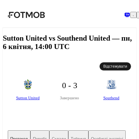
Перейти до основного вмісту
Sutton United vs Southend United — пн,
6 квітня, 14:00 UTC
Відстежувати
0 - 3
Sutton United
Southend
Завершено
Протокол
Перебіг
Склади
Таблиця
Особисті зустрічі