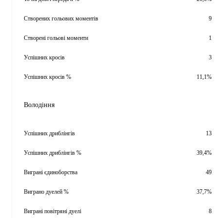
Створених гольових моментів
9
Створені гольові моменти
1
Успішних кросів
3
Успішних кросів %
11,1%
Володіння
Успішних дриблінгів
13
Успішних дриблінгів %
39,4%
Виграні єдиноборства
49
Виграно дуелей %
37,7%
Виграні повітряні дуелі
8