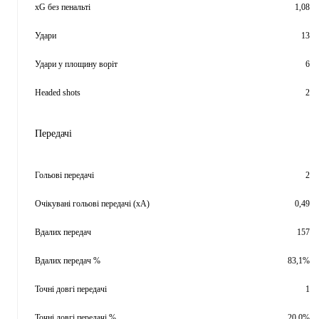
xG без пенальті
1,08
Удари
13
Удари у площину воріт
6
Headed shots
2
Передачі
Гольові передачі
2
Очікувані гольові передачі (xA)
0,49
Вдалих передач
157
Вдалих передач %
83,1%
Точні довгі передачі
1
Точні довгі передачі %
20,0%