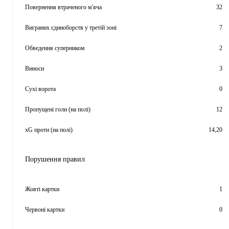
Повернення втраченого м'яча
32
Виграних єдиноборств у третій зоні
7
Обведення суперником
2
Виноси
3
Сухі ворота
0
Пропущені голи (на полі)
12
xG проти (на полі)
14,20
Порушення правил
Жовті картки
1
Червоні картки
0