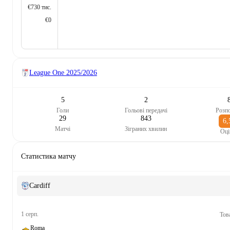
€730 тис.
€0
League One
2025/2026
5
2
Голи
Гольові передачі
Розп
29
843
6,
Матчі
Зіграних хвилин
Оці
Статистика матчу
Cardiff
1 серп.
Тов
Roma