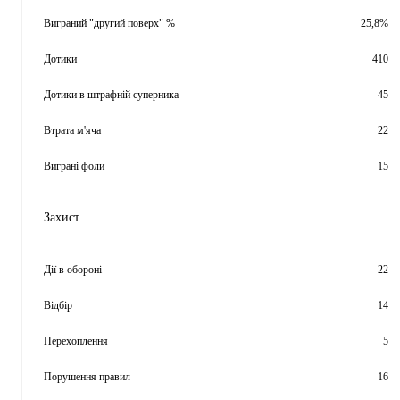
Виграний "другий поверх" %
25,8%
Дотики
410
Дотики в штрафній суперника
45
Втрата м'яча
22
Виграні фоли
15
Захист
Дії в обороні
22
Відбір
14
Перехоплення
5
Порушення правил
16