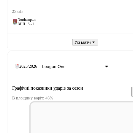
25 квіт.
Northampton
В
Н
П
5
-
1
Усі матчі
2025/2026
Графічні показники ударів за сезон
В площину воріт: 46%