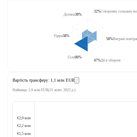
32%
Створених гольових мо
Дотики
38%
Удари
38%
58%
Виграні повітря
Голи
90%
47%
Дії в обороні
Вартість трансферу
:
1,1 млн EUR
Найвища
:
2,9 млн EUR
(
31 жовт. 2022 р.
)
€2,9 млн
€2,2 млн
€1,5 млн