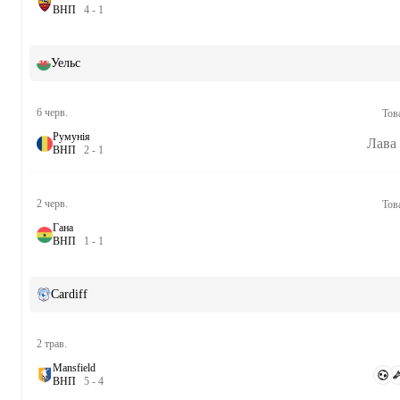
В
Н
П
4
-
1
Уельс
6 черв.
Тов
Румунія
Лава
В
Н
П
2
-
1
2 черв.
Тов
Гана
В
Н
П
1
-
1
Cardiff
2 трав.
Mansfield
В
Н
П
5
-
4