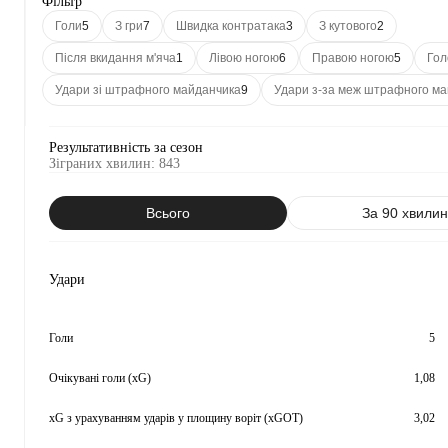
Фільтр
Голи
5
З гри
7
Швидка контратака
3
З кутового
2
Після вкидання м'яча
1
Лівою ногою
6
Правою ногою
5
Гол
Удари зі штрафного майданчика
9
Удари з-за меж штрафного м
Результативність за сезон
Зіграних хвилин
:
843
Всього
За 90 хвили
Удари
Голи
5
Очікувані голи (xG)
1,08
xG з урахуванням ударів у площину воріт (xGOT)
3,02