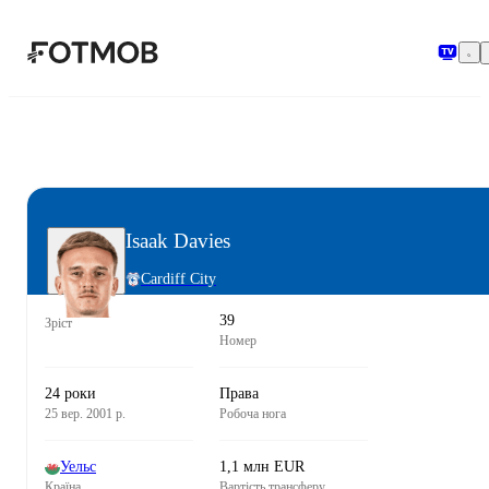
Перейти до основного вмісту
Isaak Davies
Cardiff City
39
Зріст
Номер
24 роки
Права
25 вер. 2001 р.
Робоча нога
Уельс
1,1 млн EUR
Країна
Вартість трансферу