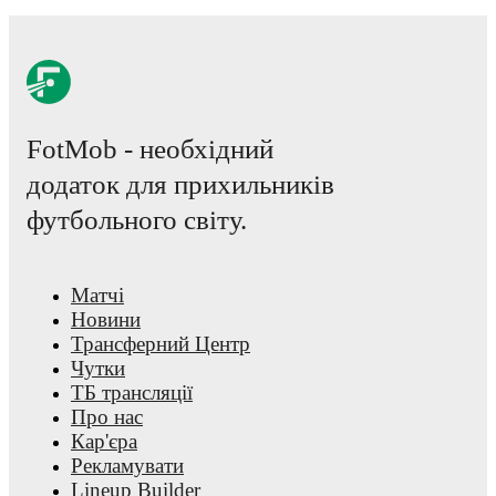
trends, and detailed performance analytics.
Follow Isaak Davies
notifications about upcoming matches, goals, and other key eve
FotMob - необхідний
додаток для прихильників
футбольного світу.
Матчі
Новини
Трансферний Центр
Чутки
ТБ трансляції
Про нас
Кар'єра
Рекламувати
Lineup Builder