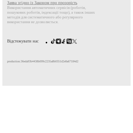
Заява згідно із Законом про прозорість
Використання автоматичних сервісів (роботів,
пошукових роботів, індексації тощо), а також інших
методів для систематичного або регулярного
використання не дозволяється.
Відстежувати нас
production:36eda93b4438b099c2235a8b0351d2e8a67184d2