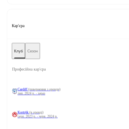
Кар'єра
Клуб
Сезон
Професійна кар'єра
Cardiff
(повернення з оренди)
лип. 2024 р. - зараз
Kortrijk
(в оренді)
серп. 2023 р. - черв. 2024 р.