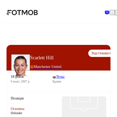
Перейти до основного вмісту
Відстежувати
Scarlett Hill
Manchester United
18 років
Уельс
9 жовт. 2007 р.
Країна
Позиція
Основна
Defender