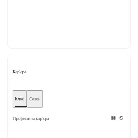
Кар'єра
Клуб
Сезон
Професійна кар'єра