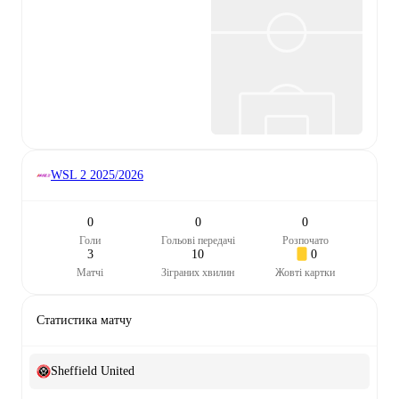
WSL 2
2025/2026
0
0
0
Голи
Гольові передачі
Розпочато
3
10
0
Матчі
Зіграних хвилин
Жовті картки
Статистика матчу
Sheffield United