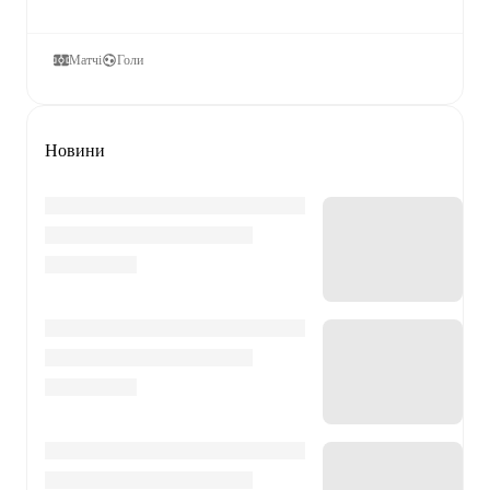
Матчі
Голи
Новини