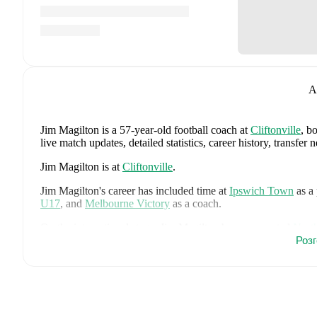
A
Jim Magilton
is a 57-year-old football coach
at
Cliftonville
, b
live match updates, detailed statistics, career history, trans
Jim Magilton
is at
Cliftonville
.
Jim Magilton
's career has included time at
Ipswich Town
as a
U17
,
and
Melbourne Victory
as a coach.
On the international stage,
Jim Magilton
has represented
North
Роз
Jim Magilton
is from
Northern Ireland
, and the
national team 
Atcheson
,
Trai Hume
,
Jamie McDonnell
,
Ethan Galbraith
,
Ca
Luke Southwood
,
Ceadach O'Neill
,
Isaac Price
,
Justin Deven
Charles
,
Brodie Spencer
,
Josh Magennis
,
Ciaron Brown
,
and
comprehensive statistics, match history, and international caree