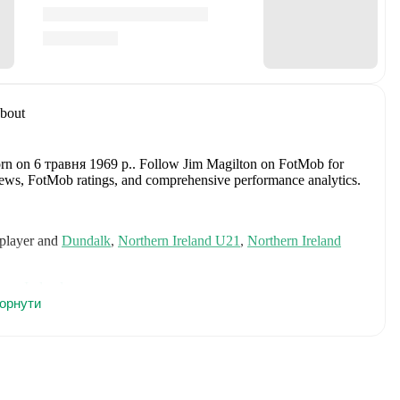
bout
orn on 6 травня 1969 р.
.
Follow Jim Magilton on FotMob for
fer news, FotMob ratings, and comprehensive performance analytics.
 player and
Dundalk
,
Northern Ireland U21
,
Northern Ireland
ern Ireland
.
горнути
includes
Pierce Charles
,
Patrick Kelly
,
Ruairi McConville
,
Tom
llum Marshall
,
Kieran Morrison
,
Jamie Donley
,
Paul Smyth
,
ny
,
Alistair McCann
,
Braiden Graham
,
Jamie Reid
,
Shea
Josh Clarke
.
Explore each player's page on FotMob for
r data.