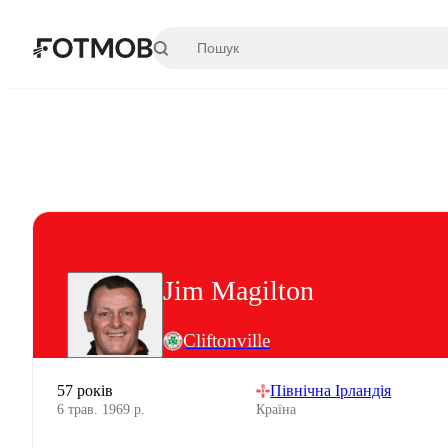
Перейти до основного вмісту
Jim Magilton
Cliftonville
57 років
Північна Ірландія
6 трав. 1969 р.
Країна