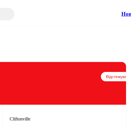
Но
Відстежувати
Cliftonville