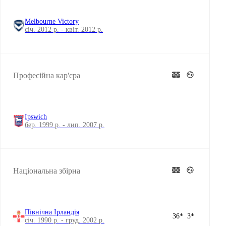
Melbourne Victory
січ. 2012 р. - квіт. 2012 р.
Професійна кар'єра
Ipswich
бер. 1999 р. - лип. 2007 р.
Національна збірна
Північна Ірландія
36
*
3
*
січ. 1990 р. - груд. 2002 р.