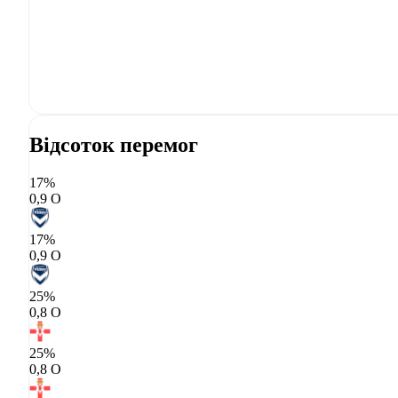
Відсоток перемог
17%
0,9 О
17%
0,9 О
25%
0,8 О
25%
0,8 О