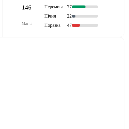
146
Перемога
77
Нічия
22
Матчі
Поразка
47