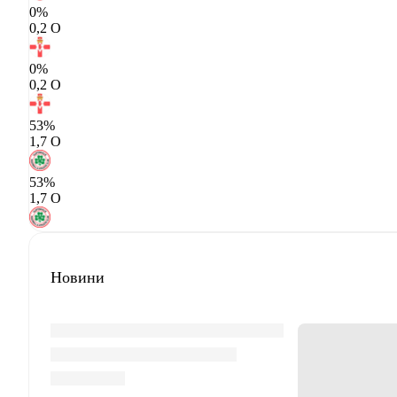
0%
0,2 О
0%
0,2 О
53%
1,7 О
53%
1,7 О
Новини