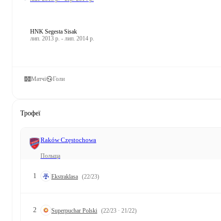
HNK Segesta Sisak
лип. 2013 р. - лип. 2014 р.
Матчі
Голи
Трофеї
Raków Częstochowa
Польща
1
Ekstraklasa
(22/23)
2
Superpuchar Polski
(22/23 · 21/22)