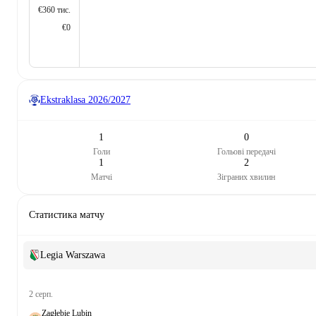
€360 тис.
€0
Ekstraklasa
2026/2027
1
0
Голи
Гольові передачі
1
2
Матчі
Зіграних хвилин
Статистика матчу
Legia Warszawa
2 серп.
Zagłębie Lubin