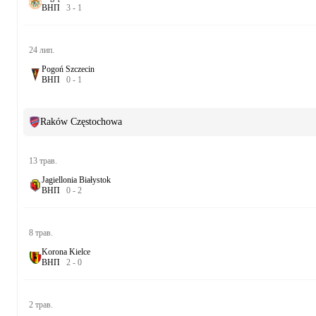
В
Н
П
3
-
1
24 лип.
Pogoń Szczecin
В
Н
П
0
-
1
Raków Częstochowa
13 трав.
Jagiellonia Białystok
В
Н
П
0
-
2
8 трав.
Korona Kielce
В
Н
П
2
-
0
2 трав.