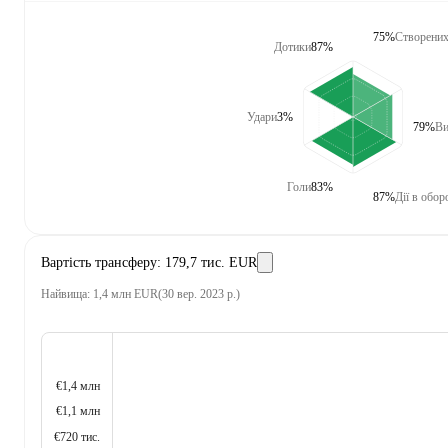
75%
Створених
Дотики
87%
Удари
3%
79%
Ви
Голи
83%
87%
Дії в обор
Вартість трансферу
:
179,7 тис. EUR
Найвища
:
1,4 млн EUR
(
30 вер. 2023 р.
)
€1,4 млн
€1,1 млн
€720 тис.