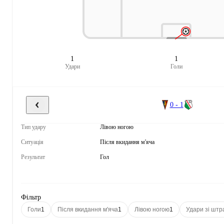
1
1
Удари
Голи
0 - 1
Тип удару
Лівою ногою
Ситуація
Після вкидання м'яча
Результат
Гол
Фільтр
Голи
1
Після вкидання м'яча
1
Лівою ногою
1
Удари зі шт