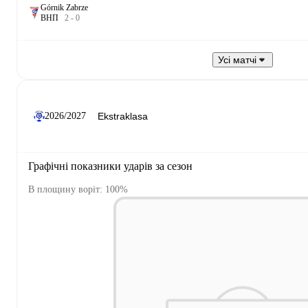
Górnik Zabrze
В
Н
П
2
-
0
Усі матчі
2026/2027
Графічні показники ударів за сезон
В площину воріт: 100%