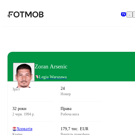
Перейти до основного вмісту
Zoran Arsenic
Legia Warszawa
24
Зріст
Номер
32 роки
Права
2 черв. 1994 р.
Робоча нога
Хорватія
179,7 тис. EUR
Країна
Вартість трансферу