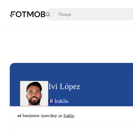
Перейти до основного вмісту
Ivi López
Iraklis
Завершив трансфер до
Iraklis