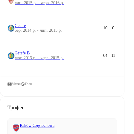
лип. 2015 р. - черв. 2016 р.
Getafe
10
0
бер. 2014 р. - лип. 2015 р.
Getafe B
64
11
лют. 2013 р. - черв. 2015 р.
Матчі
Голи
Трофеї
Raków Częstochowa