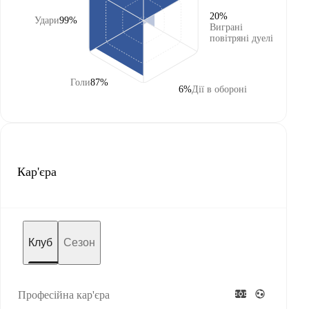
20%
Удари
99%
Виграні
повітряні дуелі
Голи
87%
6%
Дії в обороні
Кар'єра
Клуб
Сезон
Професійна кар'єра