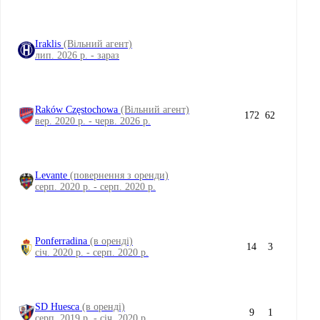
Iraklis
(Вільний агент)
лип. 2026 р. - зараз
Raków Częstochowa
(Вільний агент)
172
62
вер. 2020 р. - черв. 2026 р.
Levante
(повернення з оренди)
серп. 2020 р. - серп. 2020 р.
Ponferradina
(в оренді)
14
3
січ. 2020 р. - серп. 2020 р.
SD Huesca
(в оренді)
9
1
серп. 2019 р. - січ. 2020 р.