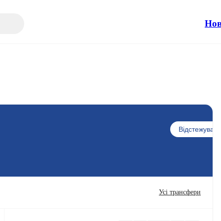
Но
Відстежувати
Усі трансфери