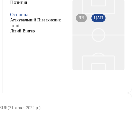
Позиція
Основна
ЛВ
ЦАП
Атакувальний Півзахисник
Інші
Лівий Вінгер
 EUR
(
31 жовт. 2022 р.
)