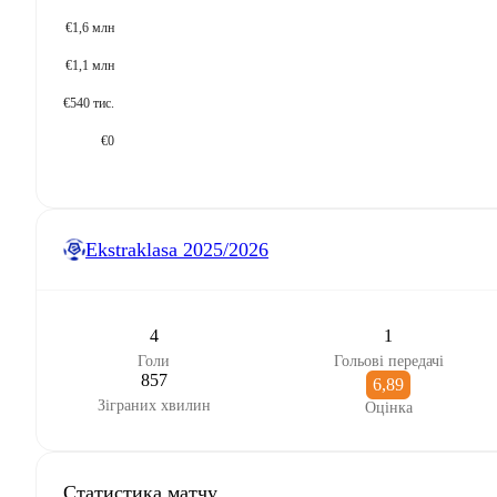
€1,6 млн
€1,1 млн
€540 тис.
€0
Ekstraklasa
2025/2026
4
1
Голи
Гольові передачі
857
6,89
Зіграних хвилин
Оцінка
Статистика матчу