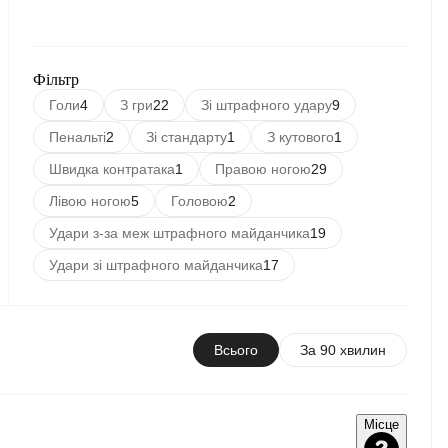
Фільтр
Голи
4
З гри
22
Зі штрафного удару
9
Пенальті
2
Зі стандарту
1
З кутового
1
Швидка контратака
1
Правою ногою
29
Лівою ногою
5
Головою
2
Удари з-за меж штрафного майданчика
19
Удари зі штрафного майданчика
17
Всього
За 90 хвилин
Місце