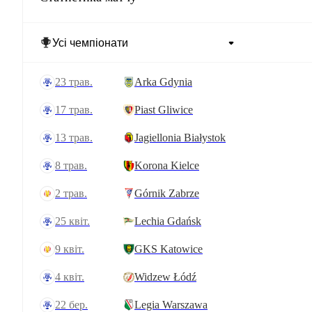
23 трав.
Arka Gdynia
17 трав.
Piast Gliwice
13 трав.
Jagiellonia Białystok
8 трав.
Korona Kielce
2 трав.
Górnik Zabrze
25 квіт.
Lechia Gdańsk
9 квіт.
GKS Katowice
4 квіт.
Widzew Łódź
22 бер.
Legia Warszawa