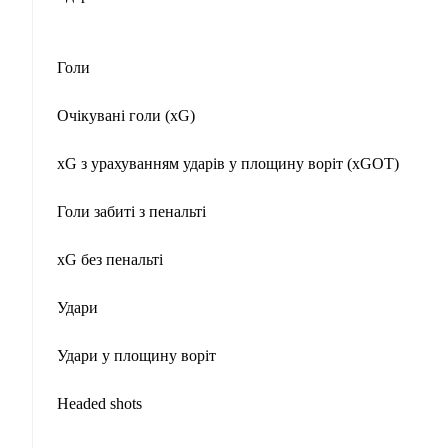
Голи
Очікувані голи (xG)
xG з урахуванням ударів у площину воріт (xGOT)
Голи забиті з пенальті
xG без пенальті
Удари
Удари у площину воріт
Headed shots