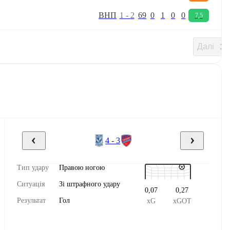
В
Н
П
1
-
2
69
0
1
0
0
7,5
Далі
4 - 3
Тип удару
Правою ногою
Ситуація
Зі штрафного удару
0,07
0,27
Результат
Гол
xG
xGOT