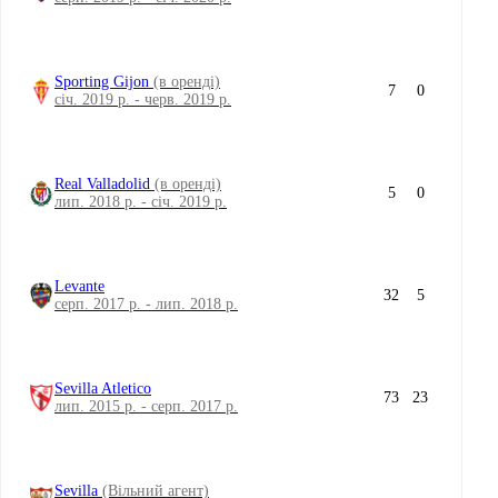
Sporting Gijon
(в оренді)
7
0
січ. 2019 р. - черв. 2019 р.
Real Valladolid
(в оренді)
5
0
лип. 2018 р. - січ. 2019 р.
Levante
32
5
серп. 2017 р. - лип. 2018 р.
Sevilla Atletico
73
23
лип. 2015 р. - серп. 2017 р.
Sevilla
(Вільний агент)