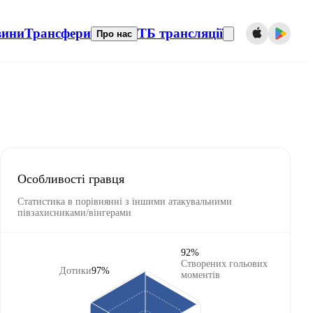
вини
Трансфери
ТБ трансляції
Про нас
Особливості гравця
Статистика в порівнянні з іншими атакувальними
півзахисниками/вінгерами
92%
Створених гольових
Дотики
97%
моментів