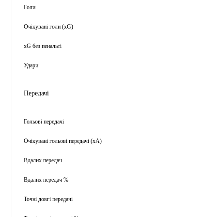
Голи
Очікувані голи (xG)
xG без пенальті
Удари
Передачі
Гольові передачі
Очікувані гольові передачі (xA)
Вдалих передач
Вдалих передач %
Точні довгі передачі