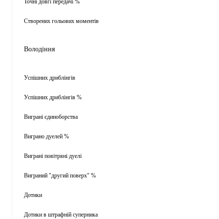
Точні довгі передачі %
Створених гольових моментів
Володіння
Успішних дриблінгів
Успішних дриблінгів %
Виграні єдиноборства
Виграно дуелей %
Виграні повітряні дуелі
Виграний "другий поверх" %
Дотики
Дотики в штрафній суперника