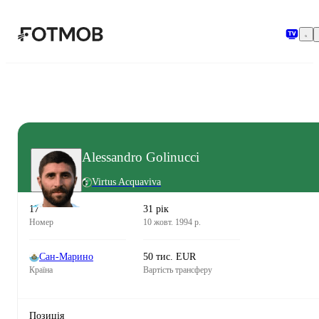
Перейти до основного вмісту
Alessandro Golinucci
Virtus Acquaviva
17
31 рік
Номер
10 жовт. 1994 р.
Сан-Марино
50 тис. EUR
Країна
Вартість трансферу
Позиція