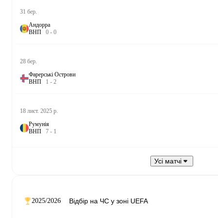
31 бер.
Андорра
В
Н
П
0
-
0
28 бер.
Фарерські Острови
В
Н
П
1
-
2
18 лист. 2025 р.
Румунія
В
Н
П
7
-
1
Усі матчі
2025/2026