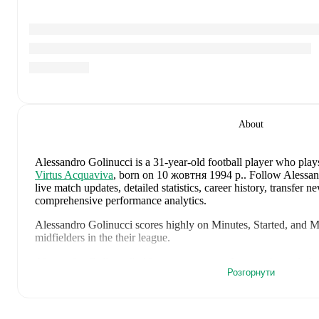
About
Alessandro Golinucci
is a 31-year-old football player who plays
Virtus Acquaviva
, born on 10 жовтня 1994 р.
.
Follow Alessan
live match updates, detailed statistics, career history, transfer 
comprehensive performance analytics.
Alessandro Golinucci
scores highly on
Minutes
,
Started
,
and
M
midfielders
in the
their league
.
Alessandro Golinucci
's
10
most recent matches are shown below
Розгорнути
details including lineups, match events, and advanced statistics:
16 липня 2026 р.
:
1
-
0
win
at home vs
Dila Gori
(
90 minute
9 липня 2026 р.
:
1
-
3
loss
away at
Dila Gori
(
75 minutes
,
1 