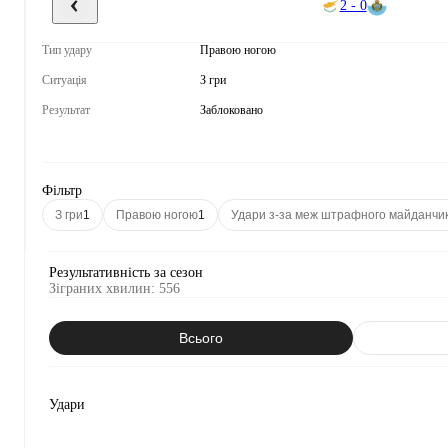
2 - 0
Тип удару
Правою ногою
Ситуація
З гри
Результат
Заблоковано
Фільтр
З гри
1
Правою ногою
1
Удари з-за меж штрафного майданчи
Результативність за сезон
Зіграних хвилин
:
556
Всього
Удари