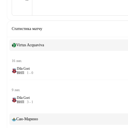
Статистика матчу
Virtus Acquaviva
16 лип.
Dila Gori
В
Н
П
1
-
0
9 лип.
Dila Gori
В
Н
П
3
-
1
Сан-Марино