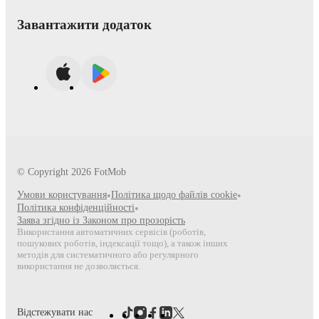
Завантажити додаток
© Copyright
2026
FotMob
Умови користування
•
Політика щодо файлів cookie
•
Політика конфіденційності
•
Заява згідно із Законом про прозорість
Використання автоматичних сервісів (роботів,
пошукових роботів, індексації тощо), а також інших
методів для систематичного або регулярного
використання не дозволяється.
Відстежувати нас