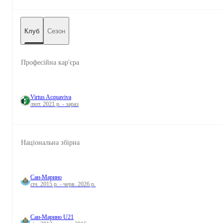
Клуб
Сезон
Професійна кар'єра
Virtus Acquaviva
лют. 2021 р. - зараз
Національна збірна
Сан-Марино
січ. 2015 р. - черв. 2026 р.
Сан-Марино U21