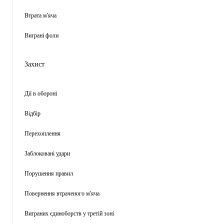
Втрата м'яча
Виграні фоли
Захист
Дії в обороні
Відбір
Перехоплення
Заблоковані удари
Порушення правил
Повернення втраченого м'яча
Виграних єдиноборств у третій зоні