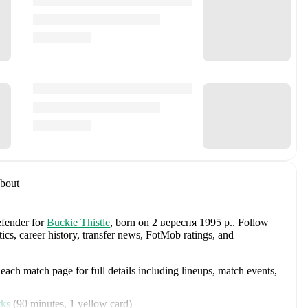
bout
efender
for
Buckie Thistle
, born on 2 вересня 1995 р.
.
Follow
ics, career history, transfer news, FotMob ratings, and
ach match page for full details including lineups, match events,
rks
(
90 minutes
,
1 yellow card
)