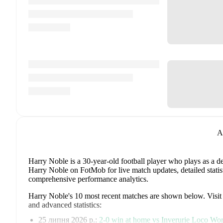
A
Harry Noble
is a 30-year-old football player who plays as a d
Harry Noble on FotMob for live match updates, detailed statist
comprehensive performance analytics.
Harry Noble
's
10
most recent matches are shown below. Visit e
and advanced statistics:
25 липня 2026 р.
:
2
-
0
win
at home vs
Inverurie Loco Wo