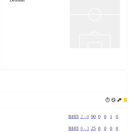
Defender
В
Н
П
2
-
0
90
0
0
1
0
В
Н
П
0
-
3
25
0
0
0
0