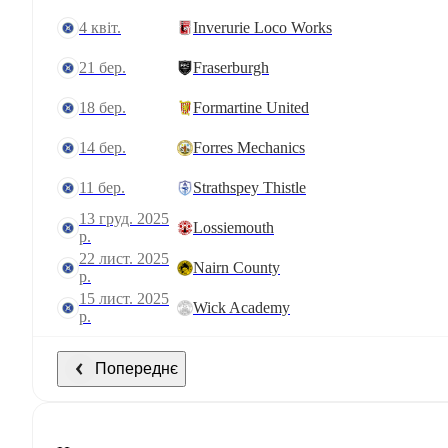
4 квіт.
Inverurie Loco Works
21 бер.
Fraserburgh
18 бер.
Formartine United
14 бер.
Forres Mechanics
11 бер.
Strathspey Thistle
13 груд. 2025
Lossiemouth
р.
22 лист. 2025
Nairn County
р.
15 лист. 2025
Wick Academy
р.
Попереднє