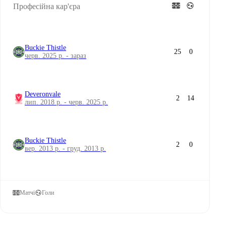
Професійна кар'єра
Buckie Thistle
25
0
черв. 2025 р. - зараз
Deveronvale
2
14
лип. 2018 р. - черв. 2025 р.
Buckie Thistle
2
0
вер. 2013 р. - груд. 2013 р.
Матчі
Голи