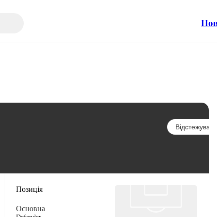
Но
Відстежувати
Позиція
Основна