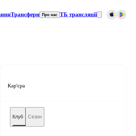
вини
Трансфери
ТБ трансляції
Про нас
Кар'єра
Клуб
Сезон