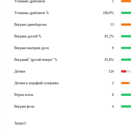
Успішних дриблінгів
1
Успішних дриблінгів %
100,0%
Виграні єдиноборства
13
Виграно дуелей %
81,2%
Виграні повітряні дуелі
9
Виграний "другий поверх" %
81,8%
Дотики
124
Дотики в штрафній суперника
2
Втрата м'яча
0
Виграні фоли
4
Захист