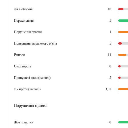
Дії в обороні
16
Перехоплення
5
Порушення правил
1
Повернення втраченого м'яча
5
Виноси
11
Сухі ворота
0
Пропущені голи (на полі)
5
xG проти (на полі)
3,07
Порушення правил
Жовті картки
0