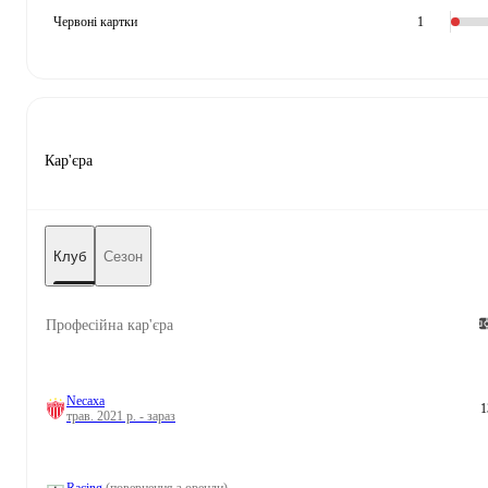
Червоні картки
1
Кар'єра
Клуб
Сезон
Професійна кар'єра
Necaxa
1
трав. 2021 р. - зараз