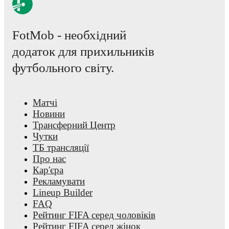
statistics.
FotMob provides comprehensive coverage of
Agustín Oliveros
FotMob - необхідний
including career statistics, match-by-match ratings, transfer hist
market value trends, and detailed performance analytics.
Follo
додаток для прихильників
Agustín Oliveros to receive notifications about upcoming matc
goals, and other key events.
футбольного світу.
Матчі
Новини
Трансферний Центр
Чутки
ТБ трансляції
Про нас
Кар'єра
Рекламувати
Lineup Builder
FAQ
Рейтинг FIFA серед чоловіків
Рейтинг FIFA серед жінок