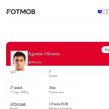
Перейти до основного вмісту
Ві
Agustín Oliveros
Necaxa
3
Зріст
Номер
27 років
Ліва
17 серп. 1998 р.
Робоча нога
Уругвай
1,9 млн EUR
Країна
Вартість трансферу