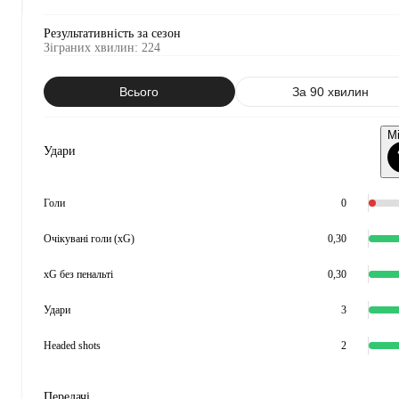
Результативність за сезон
Зіграних хвилин
:
224
Всього
За 90 хвилин
М
Удари
Голи
0
Очікувані голи (xG)
0,30
xG без пенальті
0,30
Удари
3
Headed shots
2
Передачі