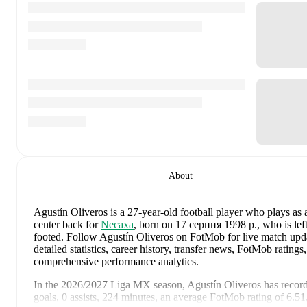
About
Agustín Oliveros
is a 27-year-old football player who plays as 
center back
for
Necaxa
, born on 17 серпня 1998 р., who is left
footed
.
Follow Agustín Oliveros on FotMob for live match upd
detailed statistics, career history, transfer news, FotMob ratings
comprehensive performance analytics.
In the
2026/2027
Liga MX
season,
Agustín Oliveros
has recor
goals, 0 assists, 224 minutes, an average FotMob rating of 6.51