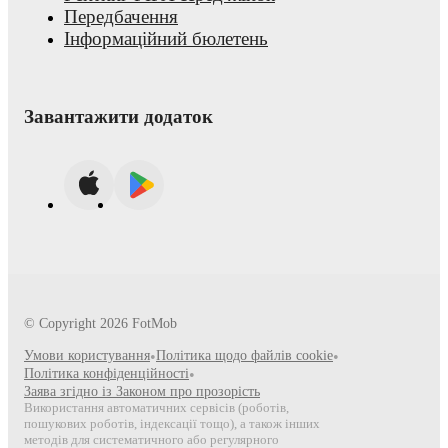
Передбачення
Інформаційний бюлетень
Завантажити додаток
© Copyright
2026
FotMob
Умови користування
•
Політика щодо файлів cookie
•
Політика конфіденційності
•
Заява згідно із Законом про прозорість
Використання автоматичних сервісів (роботів,
пошукових роботів, індексації тощо), а також інших
методів для систематичного або регулярного