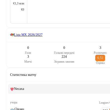
€1,3 млн
€0
Liga MX
2026/2027
0
0
3
Голи
Гольові передачі
Розпочато
3
224
6,51
Матчі
Зіграних хвилин
Оцінка
Статистика матчу
Necaxa
учора
Leagues
Chicago