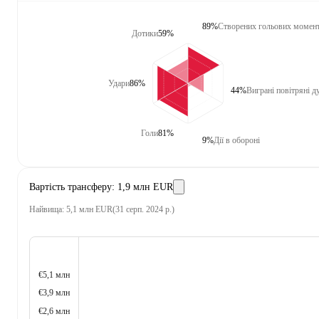
89%
Створених гольових момент
Дотики
59%
Удари
86%
44%
Виграні повітряні д
Голи
81%
9%
Дії в обороні
Вартість трансферу
:
1,9 млн EUR
Найвища
:
5,1 млн EUR
(
31 серп. 2024 р.
)
€5,1 млн
€3,9 млн
€2,6 млн