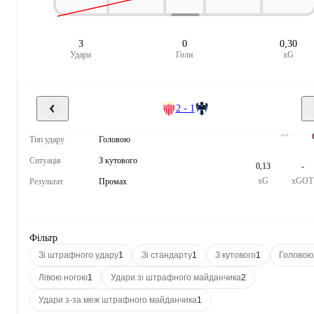
3
0
0,30
Удари
Голи
xG
2 - 1
Тип удару
Головою
Ситуація
З кутового
0,13
-
xG
xGOT
Результат
Промах
Фільтр
Зі штрафного удару
1
Зі стандарту
1
З кутового
1
Головою
Лівою ногою
1
Удари зі штрафного майданчика
2
Удари з-за меж штрафного майданчика
1