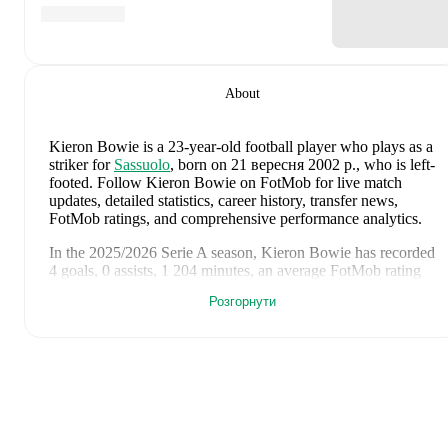
About
Kieron Bowie
is a 23-year-old football player who plays as a
striker
for
Sassuolo
, born on 21 вересня 2002 р., who is left-
footed
.
Follow Kieron Bowie on FotMob for live match
updates, detailed statistics, career history, transfer news,
FotMob ratings, and comprehensive performance analytics.
In the
2025/2026
Serie A
season,
Kieron Bowie
has recorded
4 goals, 0 assists, 1 204 minutes, an average FotMob rating
of 6.58, 1 yellow card
.
Розгорнути
Kieron Bowie
scores highly on
Assists
,
Rating
,
and
Goals
compared to
strikers
in the
Serie A
.
Kieron Bowie
's
10
most recent matches are shown below.
Visit each match page for full details including lineups, match
events, and advanced statistics:
24 травня 2026 р.
:
0
-
2
loss
at home vs
Roma
(
90