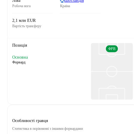
Ліва
Шотландія
Робоча нога
Країна
2,1 млн EUR
Вартість трансферу
Позиція
ФРВ
Основна
Форвард
Особливості гравця
Статистика в порівнянні з іншими форвардами