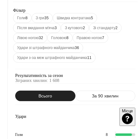
Фільтр
Голи
8
З гри
35
Швидка контратака
5
Після вкидання м'яча
3
З кутового
2
Зі стандарту
2
Лівою ногою
32
Головою
8
Правою ногою
7
Удари зі штрафного майданчика
36
Удари з-за меж штрафного майданчика
11
Результативність за сезон
Зіграних хвилин
:
1 608
Всього
За 90 хвилин
Місце
Удари
Голи
8