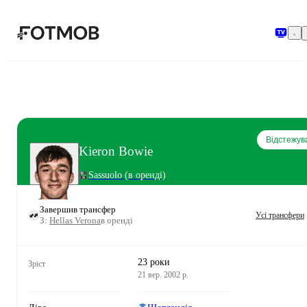
Перейти до основного вмісту
Відстежув
Kieron Bowie
Sassuolo
(в оренді)
Завершив трансфер
Усі трансфери
З:
Hellas Verona
в оренді
23 роки
Зріст
21 вер. 2002 р.