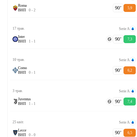
Roma
90‎’‎
5,9
В
Н
П
0
-
2
17 трав.
Serie A
Inter
90‎’‎
7,3
В
Н
П
1
-
1
10 трав.
Serie A
Como
90‎’‎
6,2
В
Н
П
0
-
1
3 трав.
Serie A
Juventus
90‎’‎
7,4
В
Н
П
1
-
1
25 квіт.
Serie A
Lecce
90‎’‎
6,5
В
Н
П
0
-
0