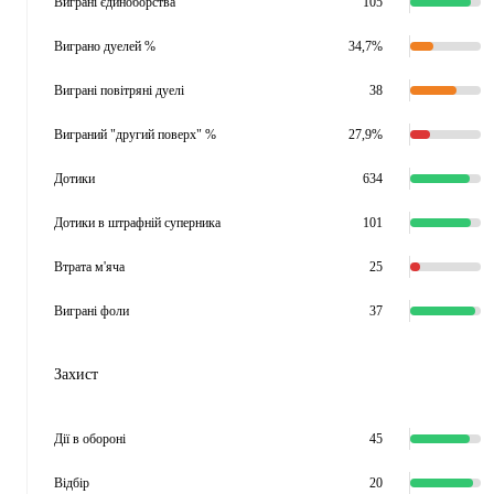
Виграні єдиноборства
105
Виграно дуелей %
34,7%
Виграні повітряні дуелі
38
Виграний "другий поверх" %
27,9%
Дотики
634
Дотики в штрафній суперника
101
Втрата м'яча
25
Виграні фоли
37
Захист
Дії в обороні
45
Відбір
20