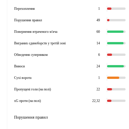
Перехоплення
1
Порушення правил
49
Повернення втраченого м'яча
60
Виграних єдиноборств у третій зоні
14
Обведення суперником
6
Виноси
24
Сухі ворота
1
Пропущені голи (на полі)
22
xG проти (на полі)
22,32
Порушення правил