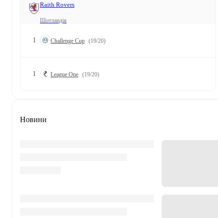
Raith Rovers
Шотландія
1
Challenge Cup
(19/20)
1
League One
(19/20)
Новини