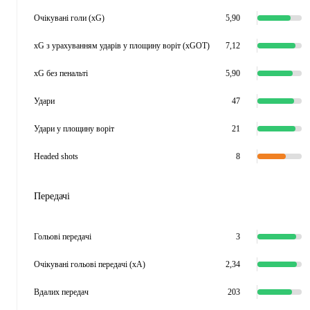
Очікувані голи (xG)
5,90
xG з урахуванням ударів у площину воріт (xGOT)
7,12
xG без пенальті
5,90
Удари
47
Удари у площину воріт
21
Headed shots
8
Передачі
Гольові передачі
3
Очікувані гольові передачі (xA)
2,34
Вдалих передач
203