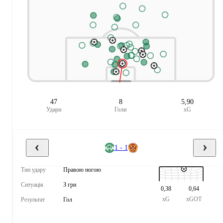
47
8
5,90
Удари
Голи
xG
1 - 1
Тип удару
Правою ногою
Ситуація
З гри
0,38
0,64
xG
xGOT
Результат
Гол