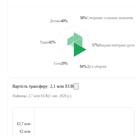
58%
Створених гольових моментів
Дотики
40%
Удари
42%
57%
Виграні повітряні дуелі
Голи
29%
84%
Дії в обороні
Вартість трансферу
:
2,1 млн EUR
Найвища
:
2,7 млн EUR
(
1 лип. 2026 р.
)
€2,7 млн
€2 млн