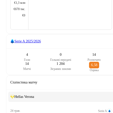
€1,3 млн
€670 тис.
€0
Serie A
2025/2026
4
0
14
Голи
Гольові передачі
Розпочато
14
1 204
6,58
Матчі
Зіграних хвилин
Оцінка
Статистика матчу
Hellas Verona
24 трав.
Serie A