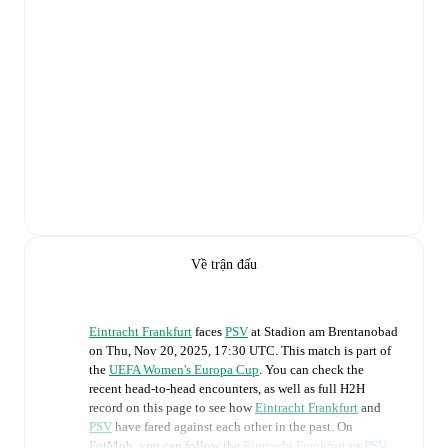
Về trận đấu
Eintracht Frankfurt
faces
PSV
at
Stadion am Brentanobad
on
Thu, Nov 20, 2025, 17:30 UTC
.
This match is part of
the
UEFA Women's Europa Cup
. You can check the
recent head-to-head encounters, as well as full H2H
record on this page to see how
Eintracht Frankfurt
and
PSV
have fared against each other in the past. On
FotMob, you can follow the
Eintracht Frankfurt
vs
PSV