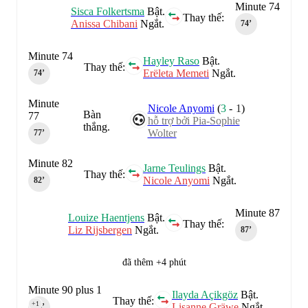
Minute 74
Sisca Folkertsma
Bật.
Thay thế:
Anissa Chibani
Ngắt.
74‎’‎
Minute 74
Hayley Raso
Bật.
Thay thế:
Erëleta Memeti
Ngắt.
74‎’‎
Minute
Nicole Anyomi
(
3
-
1
)
Bàn
77
hỗ trợ bởi Pia-Sophie
thắng.
Wolter
77‎’‎
Minute 82
Jarne Teulings
Bật.
Thay thế:
Nicole Anyomi
Ngắt.
82‎’‎
Minute 87
Louize Haentjens
Bật.
Thay thế:
Liz Rijsbergen
Ngắt.
87‎’‎
đã thêm +4 phút
Minute 90 plus 1
Ilayda Açikgöz
Bật.
Thay thế:
+1
Lisanne Gräwe
Ngắt.
90‎’‎