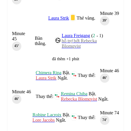
Minute 39
Laura Strik
Thẻ vàng.
39‎’‎
Minute
Laura Freigang
(
2
-
1
)
Bàn
45
hỗ trợ bởi Rebecka
thắng.
Blomqvist
45‎’‎
đã thêm +1 phút
Minute 46
Chimera Ripa
Bật.
Thay thế:
Laura Strik
Ngắt.
46‎’‎
Minute 46
Remina Chiba
Bật.
Thay thế:
Rebecka Blomqvist
Ngắt.
46‎’‎
Minute 74
Robine Lacroix
Bật.
Thay thế:
Lore Jacobs
Ngắt.
74‎’‎