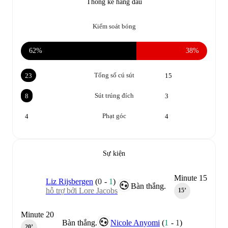
Thống kê hàng đầu
Kiểm soát bóng
62%
38%
Tổng số cú sút
23
15
Sút trúng đích
8
3
Phạt góc
4
4
Sự kiện
Minute 15
Liz Rijsbergen
(
0
-
1
)
Bàn thắng.
hỗ trợ bởi Lore Jacobs
15‎’‎
Minute 20
Bàn thắng.
Nicole Anyomi
(
1
-
1
)
20‎’‎