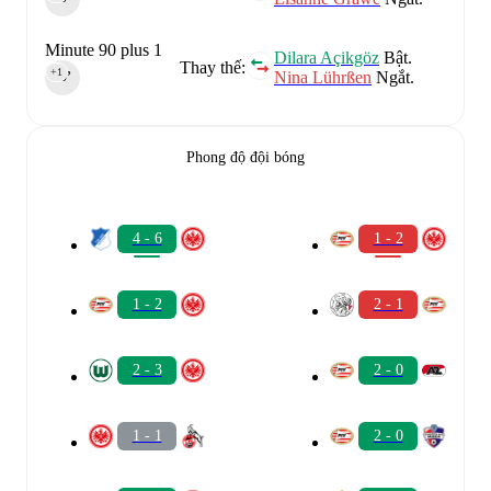
Minute 90 plus 1
Dilara Açikgöz
Bật.
Thay thế:
+1
Nina Lührßen
Ngắt.
90‎’‎
Phong độ đội bóng
4 - 6
1 - 2
1 - 2
2 - 1
2 - 3
2 - 0
1 - 1
2 - 0