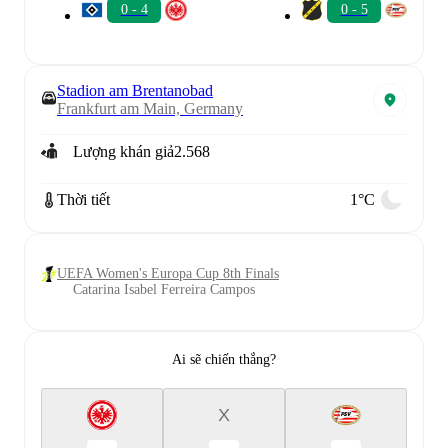
0 - 4
0 - 5
Stadion am Brentanobad
Frankfurt am Main, Germany
Lượng khán giả
2.568
Thời tiết
1°C
UEFA Women's Europa Cup 8th Finals
Catarina Isabel Ferreira Campos
Ai sẽ chiến thắng?
X