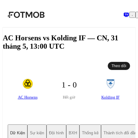
Chuyển đến nội dung chính
AC Horsens vs Kolding IF — CN, 31
tháng 5, 13:00 UTC
Theo dõi
1 - 0
AC Horsens
Kolding IF
Hết giờ
Dữ Kiện
Sự kiện
Đội hình
BXH
Thống kê
Thành tích đối đầu