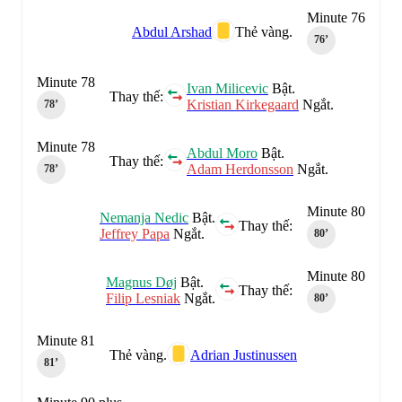
Minute 76
Abdul Arshad
Thẻ vàng.
76‎’‎
Minute 78
Ivan Milicevic
Bật.
Thay thế:
Kristian Kirkegaard
Ngắt.
78‎’‎
Minute 78
Abdul Moro
Bật.
Thay thế:
Adam Herdonsson
Ngắt.
78‎’‎
Minute 80
Nemanja Nedic
Bật.
Thay thế:
Jeffrey Papa
Ngắt.
80‎’‎
Minute 80
Magnus Døj
Bật.
Thay thế:
Filip Lesniak
Ngắt.
80‎’‎
Minute 81
Thẻ vàng.
Adrian Justinussen
81‎’‎