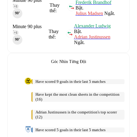
Minute 90 plus
Frederik Brandhof
Thay
1
+1
Bật.
thế:
Julius Madsen
Ngắt.
90‎’‎
Alexander Ludwig
Minute 90 plus
Thay
Bật.
1
+1
thế:
Adrian Justinussen
90‎’‎
Ngắt.
Góc Nhìn Từng Đội
Have scored 9 goals in their last 5 matches
Have kept the most clean sheets in the competition
(16)
Adrian Justinussen is the competition's top scorer
(12)
Have scored 5 goals in their last 5 matches