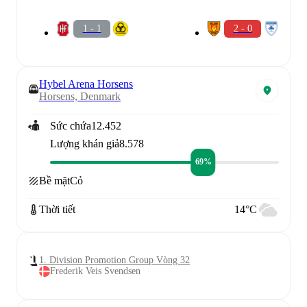
1 - 1
2 - 0
Hybel Arena Horsens
Horsens, Denmark
Sức chứa
12.452
Lượng khán giả
8.578
69%
Bề mặt
Cỏ
Thời tiết
14°C
1. Division Promotion Group Vòng 32
Frederik Veis Svendsen