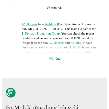
Về trận đấu
AC Horsens
faces
Kolding IF
at
Hybel Arena Horsens
on
Sun, May 31, 2026, 13:00 UTC
.
This match is part of the
1. Division Promotion Group
. You can check the recent
head-to-head encounters, as well as full H2H record on
this page to see how
AC Horsens
and
Kolding IF
have
fared against each other in the past. On FotMob, you can
follow the
AC Horsens
vs
Kolding IF
live score with a
full set of match features, including:
Mở rộng
Live updates: Every goal, card, substitution and key
moment instantly delivered on FotMob.
Real-time extensive stats powered by Opta:
Possession, shots, corners, big chances created, xG,
momentum, and shot maps.
FotMob là ứng dụng bóng đá
The lineups are: