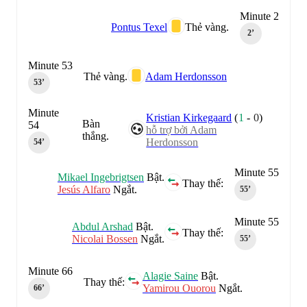
Minute 2
Pontus Texel
Thẻ vàng.
2‎’‎
Minute 53
Thẻ vàng.
Adam Herdonsson
53‎’‎
Minute
Kristian Kirkegaard
(
1
-
0
)
Bàn
54
hỗ trợ bởi Adam
thắng.
Herdonsson
54‎’‎
Minute 55
Mikael Ingebrigtsen
Bật.
Thay thế:
Jesús Alfaro
Ngắt.
55‎’‎
Minute 55
Abdul Arshad
Bật.
Thay thế:
Nicolai Bossen
Ngắt.
55‎’‎
Minute 66
Alagie Saine
Bật.
Thay thế:
Yamirou Ouorou
Ngắt.
66‎’‎