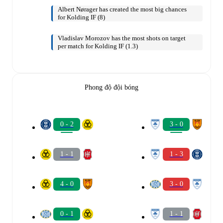
Albert Nørager has created the most big chances
for Kolding IF (8)
Vladislav Morozov has the most shots on target
per match for Kolding IF (1.3)
Phong độ đội bóng
0 - 2
3 - 0
1 - 1
1 - 3
4 - 0
3 - 0
0 - 1
1 - 1