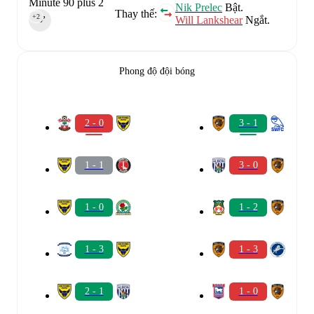
Minute 90 plus 2
Nik Prelec
Bật.
Thay thế:
+2
Will Lankshear
Ngắt.
90‎’‎
Phong độ đội bóng
2 - 0
3 - 1
1 - 1
3 - 0
1 - 0
1 - 2
1 - 3
1 - 3
2 - 1
1 - 0