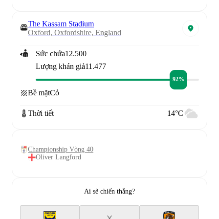
The Kassam Stadium
Oxford, Oxfordshire, England
Sức chứa
12.500
Lượng khán giả
11.477
92%
Bề mặt
Cỏ
Thời tiết
14°C
Championship Vòng 40
Oliver Langford
Ai sẽ chiến thắng?
X