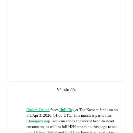
Về trận đấu
Oxford United
faces
Hull City
at
The Kassam Stadium
on
Fri, Apr 3, 2026, 14:00 UTC
.
This match is part of the
Championship
. You can check the recent head-to-head
encounters, as well as full H2H record on this page to see
how
Oxford United
and
Hull City
have fared against each