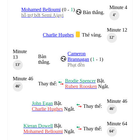
Minute 4
Mohamed Belloumi
(
0
-
1
)
Bàn thắng.
hỗ trợ bởi Semi Ajayi
4‎’‎
Minute 12
Charlie Hughes
Thẻ vàng.
12‎’‎
Minute
Cameron
Bàn
13
Brannagan
(
1
-
1
)
thắng.
Phạt đền
13‎’‎
Minute 46
Brodie Spencer
Bật.
Thay thế:
Ruben Roosken
Ngắt.
46‎’‎
Minute 46
John Egan
Bật.
Thay thế:
Charlie Hughes
Ngắt.
46‎’‎
Minute 64
Kieran Dowell
Bật.
Thay thế:
Mohamed Belloumi
Ngắt.
64‎’‎