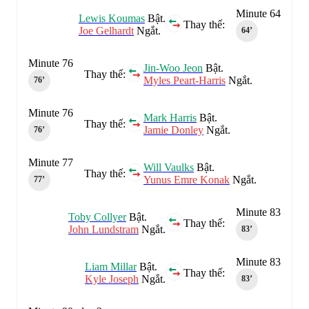
Minute 64
Lewis Koumas
Bật.
Thay thế:
Joe Gelhardt
Ngắt.
64‎’‎
Minute 76
Jin-Woo Jeon
Bật.
Thay thế:
Myles Peart-Harris
Ngắt.
76‎’‎
Minute 76
Mark Harris
Bật.
Thay thế:
Jamie Donley
Ngắt.
76‎’‎
Minute 77
Will Vaulks
Bật.
Thay thế:
Yunus Emre Konak
Ngắt.
77‎’‎
Minute 83
Toby Collyer
Bật.
Thay thế:
John Lundstram
Ngắt.
83‎’‎
Minute 83
Liam Millar
Bật.
Thay thế:
Kyle Joseph
Ngắt.
83‎’‎