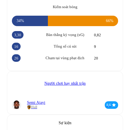
Kiểm soát bóng
34%
66%
Bàn thắng kỳ vọng (xG)
3,30
0,82
Tổng số cú sút
16
9
Chạm tại vùng phạt địch
26
20
Người chơi hay nhất trận
Semi Ajayi
8,6
Hull
Sự kiện