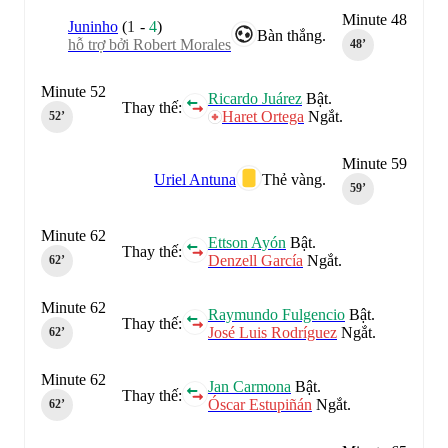
Minute 48
Juninho
(
1
-
4
)
Bàn thắng.
hỗ trợ bởi Robert Morales
48‎’‎
Minute 52
Ricardo Juárez
Bật.
Thay thế:
Haret Ortega
Ngắt.
52‎’‎
Minute 59
Uriel Antuna
Thẻ vàng.
59‎’‎
Minute 62
Ettson Ayón
Bật.
Thay thế:
Denzell García
Ngắt.
62‎’‎
Minute 62
Raymundo Fulgencio
Bật.
Thay thế:
José Luis Rodríguez
Ngắt.
62‎’‎
Minute 62
Jan Carmona
Bật.
Thay thế:
Óscar Estupiñán
Ngắt.
62‎’‎