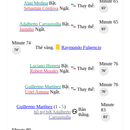
Minute 65
Alan Medina
Bật.
Thay thế:
Sebastián Córdova
Ngắt.
65‎’‎
Minute 65
Adalberto Carrasquilla
Bật.
Thay thế:
Juninho
Ngắt.
65‎’‎
Minute 74
Thẻ vàng.
Raymundo Fulgencio
74‎’‎
Minute 76
Luciano Herrera
Bật.
Thay thế:
Robert Morales
Ngắt.
76‎’‎
Minute 76
Guillermo Martínez
Bật.
Thay thế:
Uriel Antuna
Ngắt.
76‎’‎
Minute
Guillermo Martínez
(
1
-
5
)
Bàn
83
hỗ trợ bởi Adalberto
thắng.
Carrasquilla
83‎’‎
Minute 89