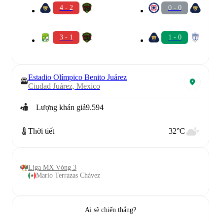
4 - 2
0 - 0
3 - 1
1 - 0
Estadio Olímpico Benito Juárez
Ciudad Juárez, Mexico
Lượng khán giả
9.594
Thời tiết
32°C
Liga MX Vòng 3
Mario Terrazas Chávez
Ai sẽ chiến thắng?