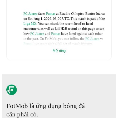
FC Juarez
faces
Pumas
at
Estadio Olímpico Benito Juárez
on
Sat, Aug 1, 2026, 03:00 UTC
.
This match is part of the
Liga MX
. You can check the recent head-to-head
encounters, as well as full H2H record on this page to see
how
FC Juarez
and
Pumas
have fared against each other
in the past. On FotMob, you can follow the
FC Juarez
vs
Pumas
live score with a full set of match features,
including:
Mở rộng
Live updates: Every goal, card, substitution and key
moment instantly delivered on FotMob.
Real-time extensive stats powered by Opta:
Possession, shots, corners, big chances created, xG,
momentum, and shot maps.
The lineups are:
FotMob là ứng dụng bóng đá
FC Juarez
(5-4-1)
:
Sebastián Jurado
-
Gilberto
cần phải có.
Sepúlveda
,
Jesús Murillo
,
Haret Ortega
,
Francisco