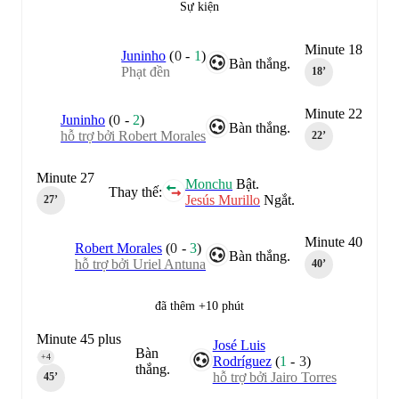
Sự kiện
Minute 18
Juninho
(
0
-
1
)
Bàn thắng.
Phạt đền
18‎’‎
Minute 22
Juninho
(
0
-
2
)
Bàn thắng.
hỗ trợ bởi Robert Morales
22‎’‎
Minute 27
Monchu
Bật.
Thay thế:
Jesús Murillo
Ngắt.
27‎’‎
Minute 40
Robert Morales
(
0
-
3
)
Bàn thắng.
hỗ trợ bởi Uriel Antuna
40‎’‎
đã thêm +10 phút
Minute 45 plus
José Luis
Bàn
4
+4
Rodríguez
(
1
-
3
)
thắng.
hỗ trợ bởi Jairo Torres
45‎’‎