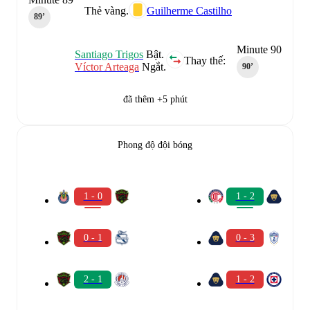
Thẻ vàng.
Guilherme Castilho
89‎’‎
Minute 90
Santiago Trigos
Bật.
Thay thế:
Víctor Arteaga
Ngắt.
90‎’‎
đã thêm +5 phút
Phong độ đội bóng
1 - 0
1 - 2
0 - 1
0 - 3
2 - 1
1 - 2