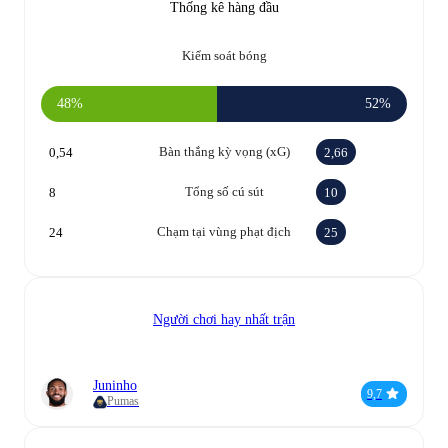
Thống kê hàng đầu
Kiểm soát bóng
48%
52%
Bàn thắng kỳ vọng (xG)
0,54
2,66
Tổng số cú sút
8
10
Chạm tại vùng phạt địch
24
25
Người chơi hay nhất trận
Juninho
9,7
Pumas