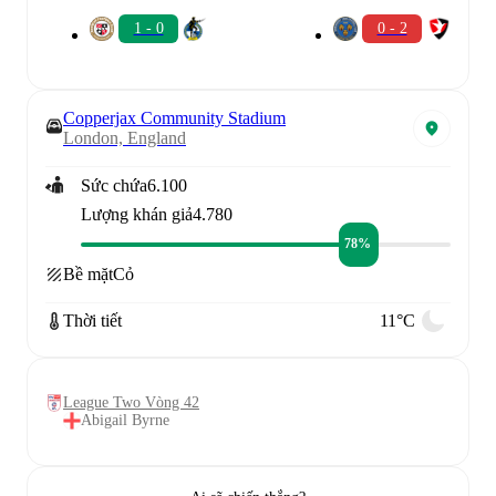
1 - 0
0 - 2
Copperjax Community Stadium
London, England
Sức chứa
6.100
Lượng khán giả
4.780
78%
Bề mặt
Cỏ
Thời tiết
11°C
League Two Vòng 42
Abigail Byrne