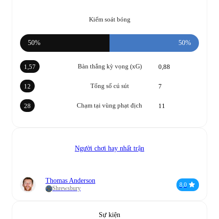
Kiểm soát bóng
50%
50%
Bàn thắng kỳ vọng (xG)
1,57
0,88
Tổng số cú sút
12
7
Chạm tại vùng phạt địch
28
11
Người chơi hay nhất trận
Thomas Anderson
8,0
Shrewsbury
Sự kiện