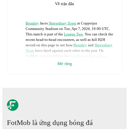
Về trận đấu
Bromley
faces
Shrewsbury Town
at
Copperjax
Community Stadium
on
Tue, Apr 7, 2026, 19:00 UTC
.
This match is part of the
League Two
. You can check the
recent head-to-head encounters, as well as full H2H
record on this page to see how
Bromley
and
Shrewsbury
Town
have fared against each other in the past. On
FotMob, you can follow the
Bromley
vs
Shrewsbury
Town
live score with a full set of match features,
Mở rộng
including:
Live updates: Every goal, card, substitution and key
moment instantly delivered on FotMob.
Real-time extensive stats powered by Opta:
Possession, shots, corners, big chances created, xG,
momentum, and shot maps.
FotMob là ứng dụng bóng đá
The lineups are: