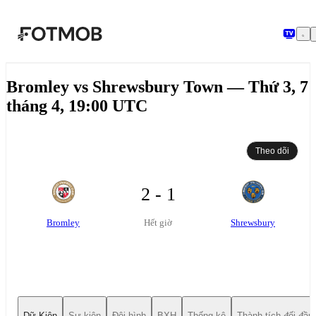
Chuyển đến nội dung chính
Bromley vs Shrewsbury Town — Thứ 3, 7
tháng 4, 19:00 UTC
Theo dõi
2 - 1
Bromley
Shrewsbury
Hết giờ
Dữ Kiện
Sự kiện
Đội hình
BXH
Thống kê
Thành tích đối đầu