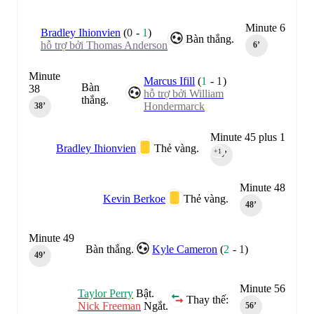
Minute 6
Bradley Ihionvien
(
0
-
1
)
Bàn thắng.
hỗ trợ bởi Thomas Anderson
6‎’‎
Minute
Marcus Ifill
(
1
-
1
)
Bàn
38
hỗ trợ bởi William
thắng.
Hondermarck
38‎’‎
Minute 45 plus 1
Bradley Ihionvien
Thẻ vàng.
+1
45‎’‎
Minute 48
Kevin Berkoe
Thẻ vàng.
48‎’‎
Minute 49
Bàn thắng.
Kyle Cameron
(
2
-
1
)
49‎’‎
Minute 56
Taylor Perry
Bật.
Thay thế:
Nick Freeman
Ngắt.
56‎’‎