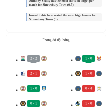
Anthony Scully has the most shots on target per
match for Shrewsbury Town (0.5)
Ismeal Kabia has created the most big chances for
Shrewsbury Town (6)
Phong độ đội bóng
2 - 2
1 - 0
2 - 1
1 - 0
1 - 0
0 - 4
0 - 1
1 - 0