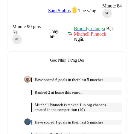
Minute 84
Sam Stubbs
Thẻ vàng.
84‎’‎
Minute 90 plus
Brooklyn Ilunga
Bật.
Thay
1
+1
Mitchell Pinnock
thế:
Ngắt.
90‎’‎
Góc Nhìn Từng Đội
Have scored 6 goals in their last 5 matches
Ranked 2 at home this season
Mitchell Pinnock is ranked 1 in big chances
created in the competition (19)
Have scored 1 goals in their last 5 matches