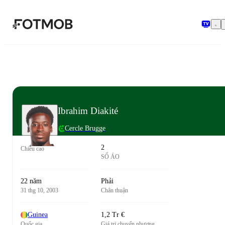
Chuyển đến nội dung chính
Ibrahim Diakité
Cercle Brugge
2
Chiều cao
SỐ ÁO
22 năm
Phải
31 thg 10, 2003
Chân thuận
Guinea
1,2 Tr €
Quốc gia
Giá trị chuyển nhượng