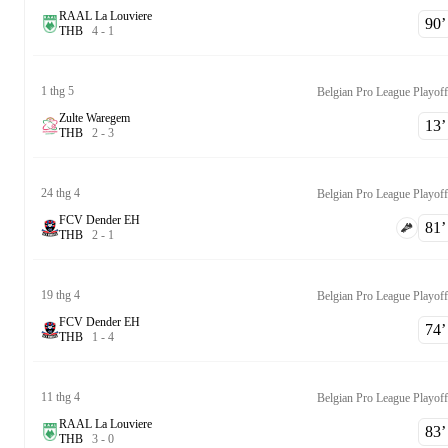
RAAL La Louviere
90‎’‎
T
H
B
4
-
1
1 thg 5
Zulte Waregem
13‎’‎
T
H
B
2
-
3
24 thg 4
FCV Dender EH
81‎’‎
T
H
B
2
-
1
19 thg 4
FCV Dender EH
74‎’‎
T
H
B
1
-
4
11 thg 4
RAAL La Louviere
83‎’‎
T
H
B
3
-
0