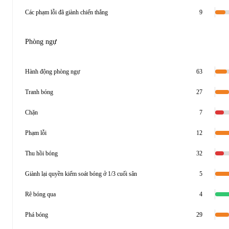
Các phạm lỗi đã giành chiến thắng
9
Phòng ngự
Hành động phòng ngự
63
Tranh bóng
27
Chặn
7
Phạm lỗi
12
Thu hồi bóng
32
Giành lại quyền kiểm soát bóng ở 1/3 cuối sân
5
Rê bóng qua
4
Phá bóng
29