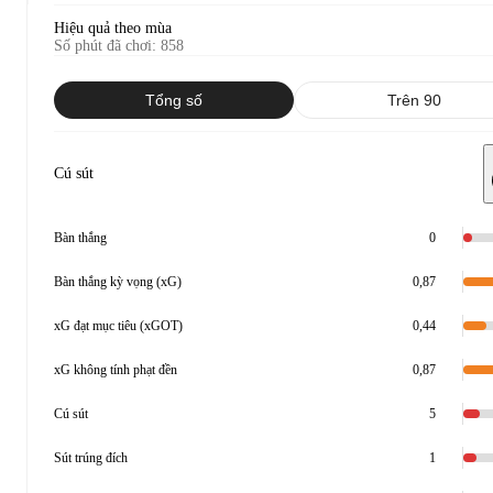
Hiệu quả theo mùa
Số phút đã chơi
:
858
Tổng số
Trên 90
Cú sút
Bàn thắng
0
Bàn thắng kỳ vọng (xG)
0,87
xG đạt mục tiêu (xGOT)
0,44
xG không tính phạt đền
0,87
Cú sút
5
Sút trúng đích
1