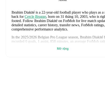
Ibrahim Diakité
is a 22-year-old football player who plays as a 
back
for
Cercle Brugge
, born on 31 tháng 10, 2003, who is rig
footed
.
Follow Ibrahim Diakité on FotMob for live match updat
detailed statistics, career history, transfer news, FotMob ratings
comprehensive performance analytics.
In the
2025/2026
Belgian Pro League
season,
Ibrahim Diakité
recorded
0 goals, 1 assist, 858 minutes, an average FotMob rati
6.635999999999999, 3 yellow cards
.
Mở rộng
Ibrahim Diakité
's
10
most recent matches are shown below. Vis
each match page for full details including lineups, match events
advanced statistics:
9 tháng 5, 2026
:
1
-
4
loss
away at
RAAL La Louviere
(
90
minutes
,
6.7 FotMob rating
)
1 tháng 5, 2026
:
2
-
3
loss
at home vs
Zulte Waregem
(
13 mi
6.0 FotMob rating
)
24 tháng 4, 2026
:
2
-
1
win
at home vs
FCV Dender EH
(
81
minutes
,
1 assist
,
7.7 FotMob rating
)
19 tháng 4, 2026
:
4
-
1
win
away at
FCV Dender EH
(
74 mi
6.6 FotMob rating
)