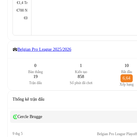
€1,4 Tr
€700 N
€0
Belgian Pro League
2025/2026
0
1
10
Bàn thắng
Kiến tạo
Bắt đầu
19
858
6,64
Trận đấu
Số phút đã chơi
Xếp hạng
Thống kê trận đấu
Cercle Brugge
9 thg 5