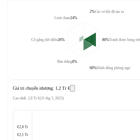
2%
Các cơ hội đã tạo ra
Lượt chạm
24%
Cố gắng dứt điểm
26%
80%
Tranh được bóng tr
Bàn thắng
0%
60%
Hành động phòng ngự
Giá trị chuyển nhượng
:
1,2 Tr €
Cao nhất
:
2,8 Tr €
(
31 thg 3, 2023
)
€2,8 Tr
€2,1 Tr