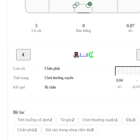
5
0
0,87
Cú sút
Bàn thắng
xG
1 - 4
Loại sút
Chân phải
Tình trạng
Chơi thường xuyên
0,04
-
xG
xGO
Kết quả
Bị chặn
Bộ lọc
Tình huống cố định
2
Từ góc
2
Chơi thường xuyên
1
Đầu
3
Chân phải
2
Sút vào trong vòng cấm địa
5