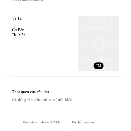
Vị Trí
Cơ Bản
Thủ Môn
TM
Thói quen của cầu thủ
Các thông số so sánh với các thủ môn khác
Bóng dài chính xác %
73%
1%
Thủ môn quét