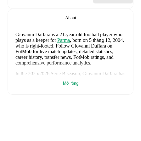
About
Giovanni Daffara
is a 21-year-old football player who
plays as a keeper
for
Parma
, born on 5 tháng 12, 2004,
who is right-footed
.
Follow Giovanni Daffara on
FotMob for live match updates, detailed statistics,
career history, transfer news, FotMob ratings, and
comprehensive performance analytics.
In the
2025/2026
Serie B
season,
Giovanni Daffara
has
recorded
2.250 minutes, an average FotMob rating of
Mở rộng
6.84, 1 yellow card
.
Giovanni Daffara
's
10
most recent matches are shown
below. Visit each match page for full details including
lineups, match events, and advanced statistics:
7 tháng 6, 2026
:
1
-
0
win
away at
Greece
(
unused
substitute
)
3 tháng 6, 2026
:
1
-
0
win
away at
Luxembourg
(
unused substitute
)