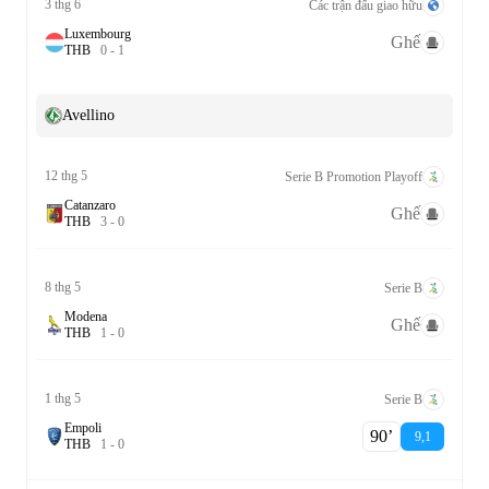
3 thg 6
Các trận đấu giao hữu
Luxembourg
Ghế
T
H
B
0
-
1
Avellino
12 thg 5
Serie B Promotion Playoff
Catanzaro
Ghế
T
H
B
3
-
0
8 thg 5
Serie B
Modena
Ghế
T
H
B
1
-
0
1 thg 5
Serie B
Empoli
90‎’‎
9,1
T
H
B
1
-
0