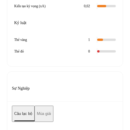
Kiến tạo kỳ vọng (xA)
0,02
Kỷ luật
Thẻ vàng
1
Thẻ đỏ
0
Sự Nghiệp
Câu lạc bộ
Mùa giải