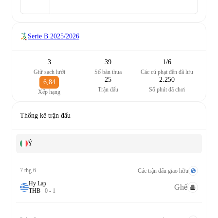
Serie B
2025/2026
3
39
1/6
Giữ sạch lưới
Số bàn thua
Các cú phạt đền đã lưu
25
2.250
6,84
Trận đấu
Số phút đã chơi
Xếp hạng
Thống kê trận đấu
Ý
7 thg 6
Các trận đấu giao hữu
Hy Lạp
Ghế
T
H
B
0
-
1