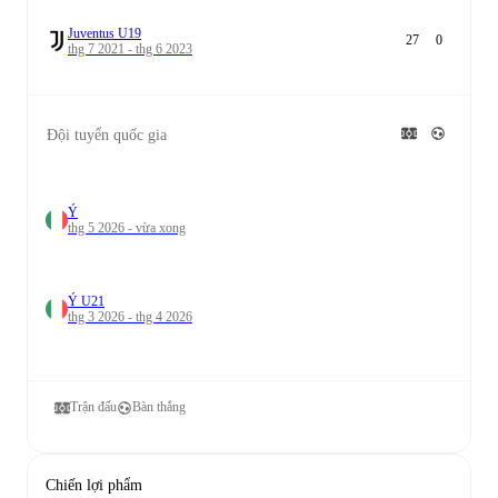
Juventus U19
27
0
thg 7 2021 - thg 6 2023
Đội tuyển quốc gia
Ý
thg 5 2026 - vừa xong
Ý U21
thg 3 2026 - thg 4 2026
Trận đấu
Bàn thắng
Chiến lợi phẩm