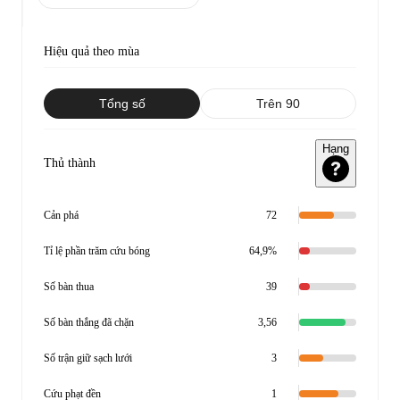
Hiệu quả theo mùa
Tổng số
Trên 90
Hạng
Thủ thành
Cản phá
72
Tỉ lệ phần trăm cứu bóng
64,9%
Số bàn thua
39
Số bàn thắng đã chặn
3,56
Số trận giữ sạch lưới
3
Cứu phạt đền
1