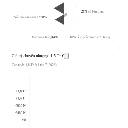
21%
Số bàn thua
Số trận giữ sạch lưới
8%
Bắt bóng bổng
64%
18%
Tỉ lệ phần trăm cứu bóng
Giá trị chuyển nhượng
:
1,5 Tr €
Cao nhất
:
1,8 Tr €
(
1 thg 7, 2026
)
€1,8 Tr
€1,4 Tr
€920 N
€460 N
€0