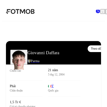
Chuyển đến nội dung chính
Theo dõi
Giovanni Daffara
Parma
21 năm
Chiều cao
5 thg 12, 2004
Phải
Ý
Chân thuận
Quốc gia
1,5 Tr €
Giá trị chuyển nhượng