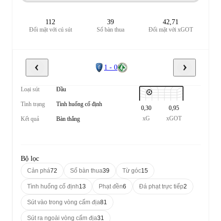
112
39
42,71
Đối mặt với cú sút
Số bàn thua
Đối mặt với xGOT
1 - 0
Loại sút
Đầu
Tình trạng
Tình huống cố định
0,30
0,95
xG
xGOT
Kết quả
Bàn thắng
Bộ lọc
Cản phá
72
Số bàn thua
39
Từ góc
15
Tình huống cố định
13
Phạt đền
6
Đá phạt trực tiếp
2
Sút vào trong vòng cấm địa
81
Sút ra ngoài vòng cấm địa
31