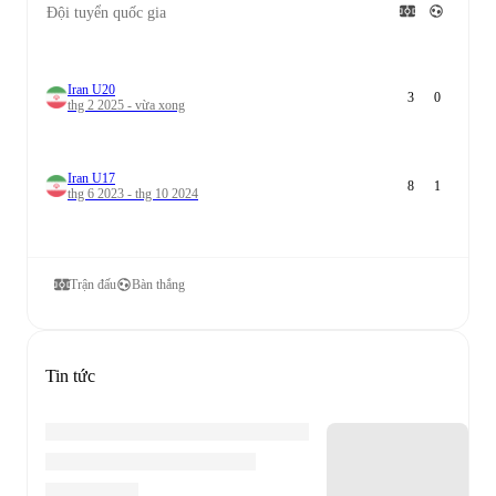
Đội tuyển quốc gia
Iran U20
3
0
thg 2 2025 - vừa xong
Iran U17
8
1
thg 6 2023 - thg 10 2024
Trận đấu
Bàn thắng
Tin tức