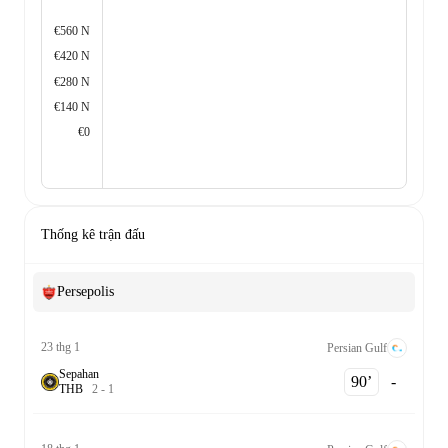
€560 N
€420 N
€280 N
€140 N
€0
Thống kê trận đấu
Persepolis
23 thg 1
Persian Gulf
Sepahan
90‎’‎
-
T
H
B
2
-
1