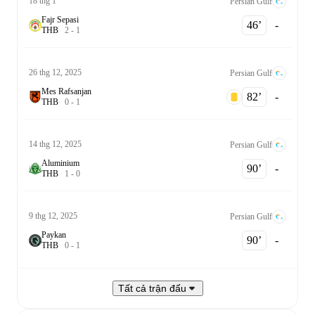
18 thg 1
Persian Gulf
Fajr Sepasi
46‎’‎
-
T
H
B
2
-
1
26 thg 12, 2025
Persian Gulf
Mes Rafsanjan
82‎’‎
-
T
H
B
0
-
1
14 thg 12, 2025
Persian Gulf
Aluminium
90‎’‎
-
T
H
B
1
-
0
9 thg 12, 2025
Persian Gulf
Paykan
90‎’‎
-
T
H
B
0
-
1
Tất cả trận đấu