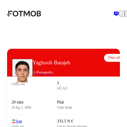
Chuyển đến nội dung chính
Theo dõi
Yaghoob Barajeh
Persepolis
3
Chiều cao
SỐ ÁO
20 năm
Phải
26 thg 1, 2006
Chân thuận
Iran
333,5 N €
Quốc gia
Giá trị chuyển nhượng