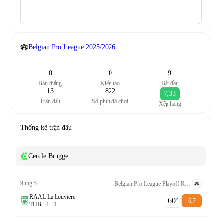
Belgian Pro League
2025/2026
0
0
9
Bàn thắng
Kiến tạo
Bắt đầu
13
822
7,33
Trận đấu
Số phút đã chơi
Xếp hạng
Thống kê trận đấu
Cercle Brugge
9 thg 5
Belgian Pro League Playoff Relegation Group
RAAL La Louviere
60‎’‎
6,7
T
H
B
4
-
1