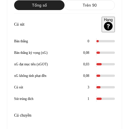
Tổng số
Trên 90
Hạng
Cú sút
Bàn thắng
0
Bàn thắng kỳ vọng (xG)
0,08
xG đạt mục tiêu (xGOT)
0,03
xG không tính phạt đền
0,08
Cú sút
3
Sút trúng đích
1
Cú chuyền