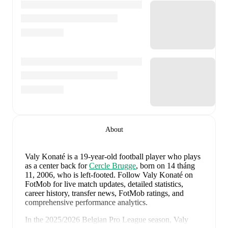
About
Valy Konaté
is a 19-year-old football player who plays
as a center back
for
Cercle Brugge
, born on 14 tháng
11, 2006, who is left-footed
.
Follow Valy Konaté on
FotMob for live match updates, detailed statistics,
career history, transfer news, FotMob ratings, and
comprehensive performance analytics.
In the
2025/2026
Belgian Pro League
season,
Valy