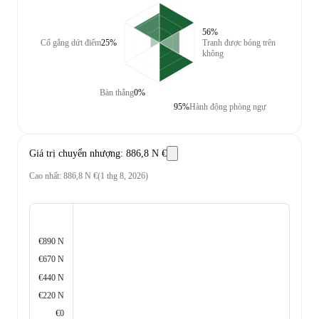
56%
Cố gắng dứt điểm
25%
Tranh được bóng trên
không
Bàn thắng
0%
95%
Hành động phòng ngự
Giá trị chuyển nhượng
:
886,8 N €
Cao nhất
:
886,8 N €
(
1 thg 8, 2026
)
€890 N
€670 N
€440 N
€220 N
€0