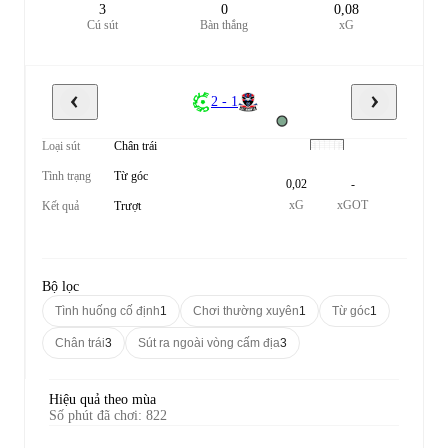
3
0
0,08
Cú sút
Bàn thắng
xG
2 - 1
Loại sút
Chân trái
Tình trạng
Từ góc
0,02
-
xG
xGOT
Kết quả
Trượt
Bộ lọc
Tình huống cố định
1
Chơi thường xuyên
1
Từ góc
1
Chân trái
3
Sút ra ngoài vòng cấm địa
3
Hiệu quả theo mùa
Số phút đã chơi
:
822