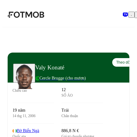
Chuyển đến nội dung chính
Theo dõi
Valy Konaté
Cercle Brugge
(cho mượn)
12
Chiều cao
SỐ ÁO
19 năm
Trái
14 thg 11, 2006
Chân thuận
Bờ Biển Ngà
886,8 N €
Quốc gia
Giá trị chuyển nhượng