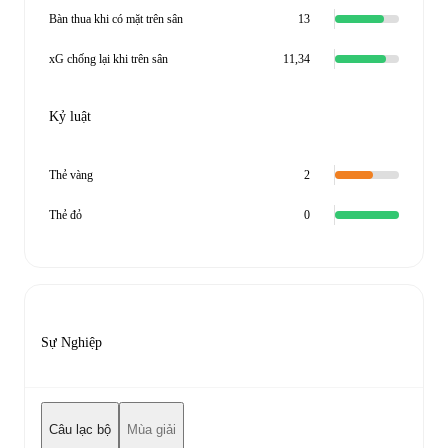
Bàn thua khi có mặt trên sân
13
xG chống lại khi trên sân
11,34
Kỷ luật
Thẻ vàng
2
Thẻ đỏ
0
Sự Nghiệp
Câu lạc bộ
Mùa giải