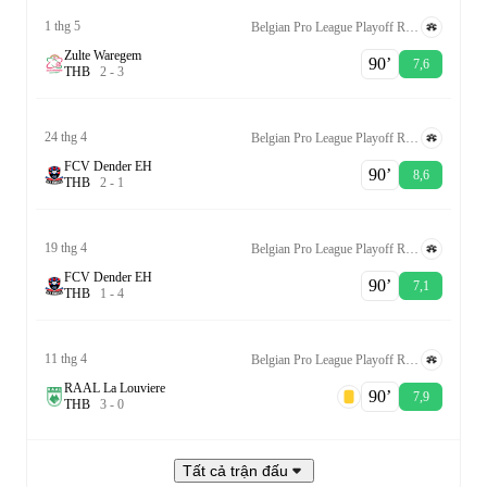
1 thg 5
Belgian Pro League Playoff Relegation Group
Zulte Waregem
90‎’‎
7,6
T
H
B
2
-
3
24 thg 4
Belgian Pro League Playoff Relegation Group
FCV Dender EH
90‎’‎
8,6
T
H
B
2
-
1
19 thg 4
Belgian Pro League Playoff Relegation Group
FCV Dender EH
90‎’‎
7,1
T
H
B
1
-
4
11 thg 4
Belgian Pro League Playoff Relegation Group
RAAL La Louviere
90‎’‎
7,9
T
H
B
3
-
0
Tất cả trận đấu