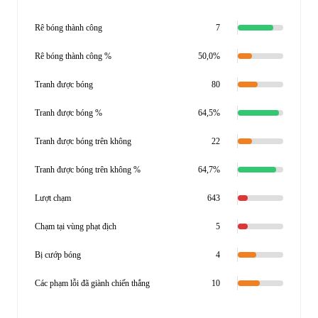
Rê bóng thành công
7
Rê bóng thành công %
50,0%
Tranh được bóng
80
Tranh được bóng %
64,5%
Tranh được bóng trên không
22
Tranh được bóng trên không %
64,7%
Lượt chạm
643
Chạm tại vùng phạt địch
5
Bị cướp bóng
4
Các phạm lỗi đã giành chiến thắng
10