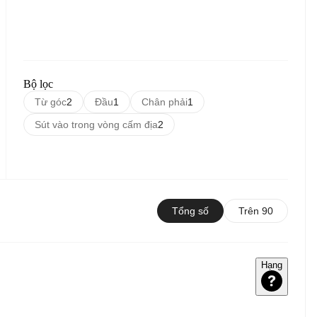
Bộ lọc
Từ góc
2
Đầu
1
Chân phải
1
Sút vào trong vòng cấm địa
2
Tổng số
Trên 90
Hạng