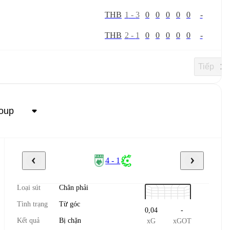
T
H
B
1
-
3
0
0
0
0
0
-
T
H
B
2
-
1
0
0
0
0
0
-
Tiếp
4 - 1
Loại sút
Chân phải
Tình trạng
Từ góc
0,04
-
Kết quả
Bị chặn
xG
xGOT