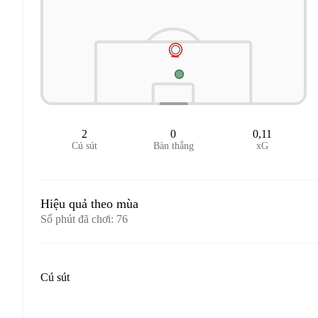
2
0
0,11
Cú sút
Bàn thắng
xG
Hiệu quả theo mùa
Số phút đã chơi
:
76
Cú sút