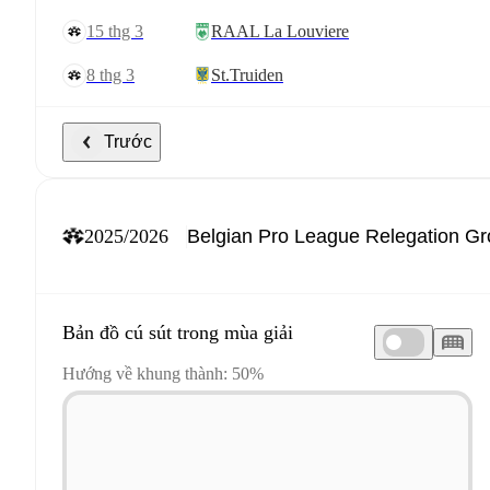
15 thg 3
RAAL La Louviere
8 thg 3
St.Truiden
Trước
2025/2026
Bản đồ cú sút trong mùa giải
Hướng về khung thành: 50%