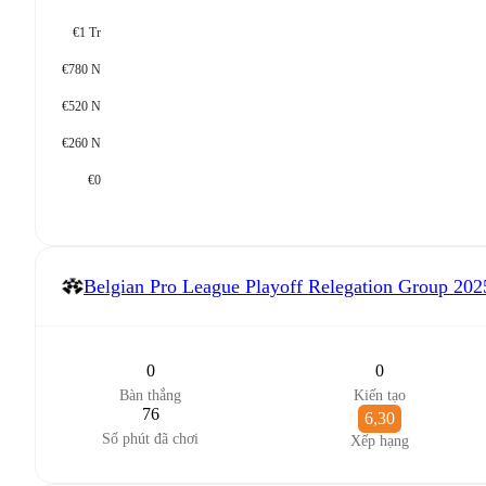
€1 Tr
€780 N
€520 N
€260 N
€0
Belgian Pro League Playoff Relegation Group
202
0
0
Bàn thắng
Kiến tạo
76
6,30
Số phút đã chơi
Xếp hạng