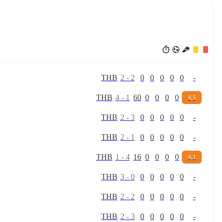
T
H
B
2
-
2
0
0
0
0
0
-
T
H
B
4
-
1
60
0
0
0
0
6,5
T
H
B
2
-
3
0
0
0
0
0
-
T
H
B
2
-
1
0
0
0
0
0
-
T
H
B
1
-
4
16
0
0
0
0
6,1
T
H
B
3
-
0
0
0
0
0
0
-
T
H
B
2
-
2
0
0
0
0
0
-
T
H
B
2
-
3
0
0
0
0
0
-