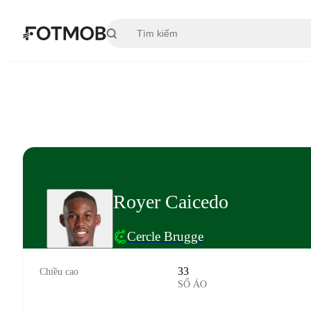
Chuyển đến nội dung chính
Royer Caicedo
Cercle Brugge
33
Chiều cao
SỐ ÁO