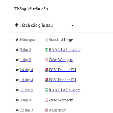
Thống kê trận đấu
Hôm qua
Standard Liege
9 thg 5
RAAL La Louviere
1 thg 5
Zulte Waregem
24 thg 4
FCV Dender EH
19 thg 4
FCV Dender EH
11 thg 4
RAAL La Louviere
4 thg 4
Zulte Waregem
22 thg 3
Anderlecht