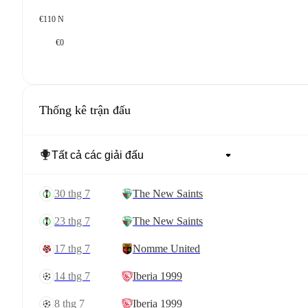
€110 N
€0
Thống kê trận đấu
30 thg 7
The New Saints
23 thg 7
The New Saints
17 thg 7
Nomme United
14 thg 7
Iberia 1999
8 thg 7
Iberia 1999