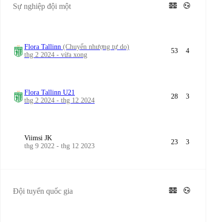
Sự nghiệp đội một
Flora Tallinn
(Chuyển nhượng tự do)
53
4
thg 2 2024 - vừa xong
Flora Tallinn U21
28
3
thg 2 2024 - thg 12 2024
Viimsi JK
23
3
thg 9 2022 - thg 12 2023
Đội tuyển quốc gia