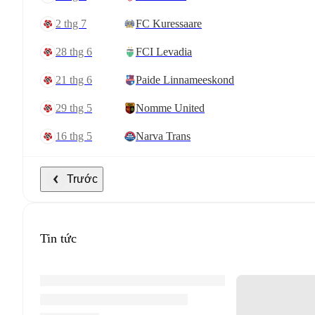
2 thg 7
FC Kuressaare
28 thg 6
FCI Levadia
21 thg 6
Paide Linnameeskond
29 thg 5
Nomme United
16 thg 5
Narva Trans
Trước
Tin tức