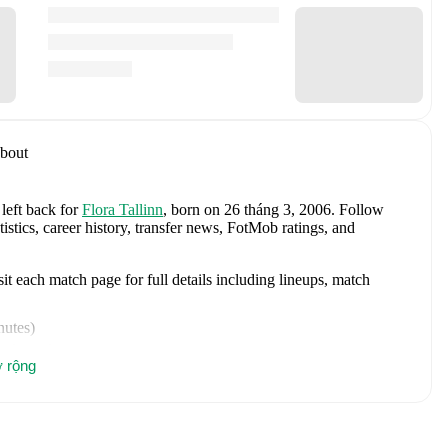
bout
 left back
for
Flora Tallinn
, born on 26 tháng 3, 2006
.
Follow
istics, career history, transfer news, FotMob ratings, and
t each match page for full details including lineups, match
nutes
)
 minutes
)
 rộng
sed substitute
)
es
)
es
,
1 yellow card
)
tes
)