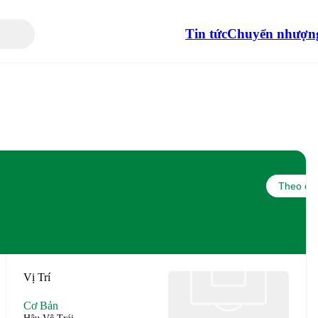
Tin tức
Chuyển nhượn
Theo dõi
Vị Trí
Cơ Bản