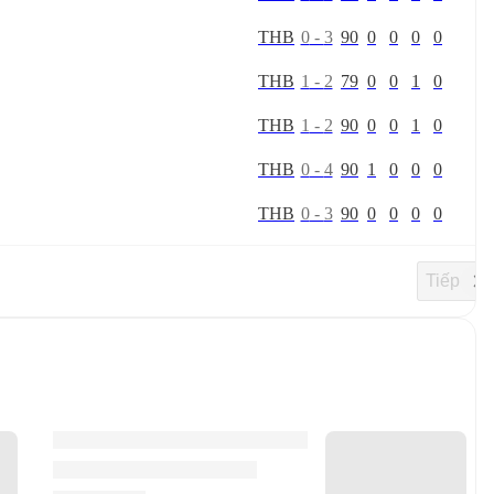
T
H
B
0
-
3
90
0
0
0
0
T
H
B
1
-
2
79
0
0
1
0
T
H
B
1
-
2
90
0
0
1
0
T
H
B
0
-
4
90
1
0
0
0
T
H
B
0
-
3
90
0
0
0
0
Tiếp