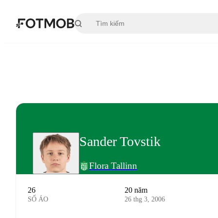
Chuyển đến nội dung chính
Sander Tovstik
Flora Tallinn
26
20 năm
SỐ ÁO
26 thg 3, 2006