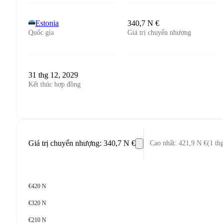
Estonia
340,7 N €
Quốc gia
Giá trị chuyển nhượng
31 thg 12, 2029
Kết thúc hợp đồng
Giá trị chuyển nhượng
:
340,7 N €
Cao nhất
:
421,9 N €
(
1 th
€420 N
€320 N
€210 N