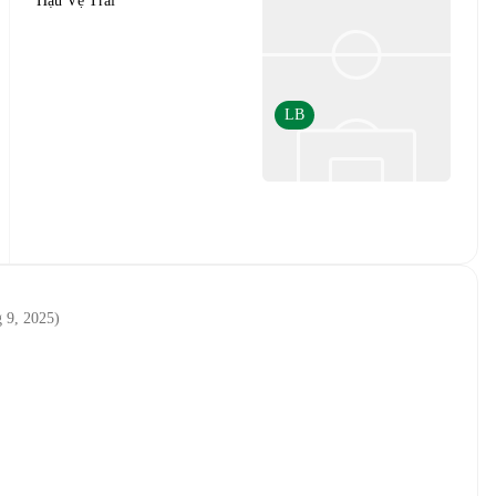
Hậu Vệ Trái
LB
g 9, 2025
)