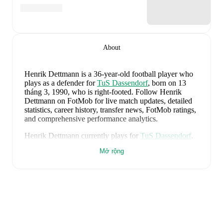
About
Henrik Dettmann
is a 36-year-old football player who
plays as a defender
for
TuS Dassendorf
, born on 13
tháng 3, 1990, who is right-footed
.
Follow Henrik
Dettmann on FotMob for live match updates, detailed
statistics, career history, transfer news, FotMob ratings,
and comprehensive performance analytics.
Henrik Dettmann
currently plays for
TuS Dassendorf
.
Mở rộng
Henrik Dettmann
's career has also included time at
Hamburger SV II
and
Hamburger SV
.
Henrik Dettmann
is from
Germany
, and the
national
team includes
Manuel Neuer
,
Antonio Rüdiger
,
Waldemar Anton
,
Jonathan Tah
,
Aleksandar Pavlovic
,
Joshua Kimmich
,
Kai Havertz
,
Leon Goretzka
,
Jamie
Leweling
,
Jamal Musiala
,
Nick Woltemade
,
Oliver