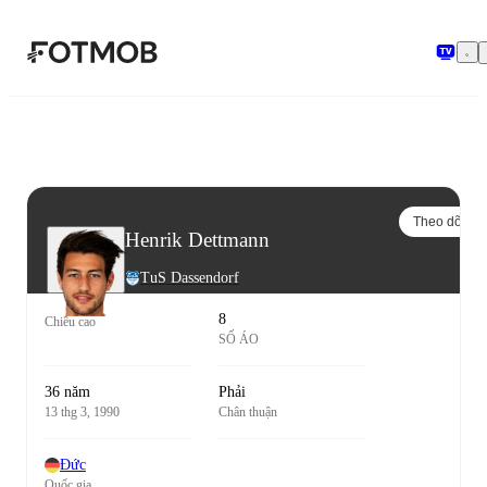
Chuyển đến nội dung chính
Theo dõi
Henrik Dettmann
TuS Dassendorf
8
Chiều cao
SỐ ÁO
36 năm
Phải
13 thg 3, 1990
Chân thuận
Đức
Quốc gia