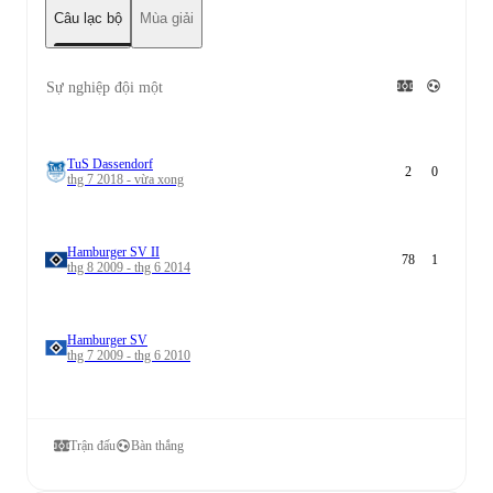
Câu lạc bộ
Mùa giải
Sự nghiệp đội một
TuS Dassendorf
2
0
thg 7 2018 - vừa xong
Hamburger SV II
78
1
thg 8 2009 - thg 6 2014
Hamburger SV
thg 7 2009 - thg 6 2010
Trận đấu
Bàn thắng