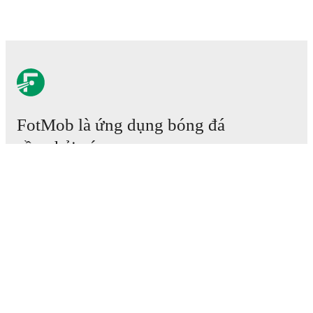
FotMob là ứng dụng bóng đá
cần phải có.
Trận đấu
Tin tức
Trung tâm Chuyển nhượng
Tin đồn
Lịch phát sóng TV
Thông tin về chúng tôi
Nghề nghiệp
Quảng cáo với chúng tôi