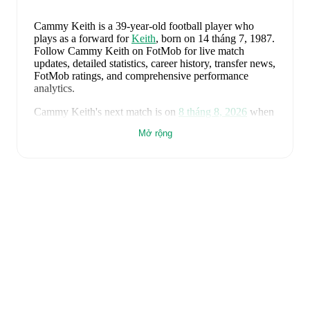
Cammy Keith
is a 39-year-old football player who
plays as a forward
for
Keith
, born on 14 tháng 7, 1987
.
Follow Cammy Keith on FotMob for live match
updates, detailed statistics, career history, transfer news,
FotMob ratings, and comprehensive performance
analytics.
Cammy Keith
's next match is on
8 tháng 8, 2026
when
Keith
face
Lossiemouth
in the
Highland League
.
Mở rộng
Cammy Keith
currently plays for
Keith
alongside
Aaron Angus
,
Aidan Smith
,
Arran Paterson
,
Callum
Robertson
,
Connor Killoh
,
Connor MacLeod
,
Conor
Bird
,
Craig Gill
,
Craig Reid
,
Ewan Clark
,
Harry Gray
,
Horace Ormsby
,
Jake Stewart
,
Jordan Cooper
,
Jordan
Lynch
,
Lucas Whyte
,
Michael Ironside
,
Murray
Addison
,
Nathan McKeown
,
Ronan Craib
,
Ryan
Spink
,
Scott Barron
,
Ryan Robertson
,
James Brownie
,
and
Liam Duncan
. Visit their player pages on FotMob
to explore detailed statistics, performance ratings, and
career information.
Cammy Keith
's career has also included time at
Formartine United
.