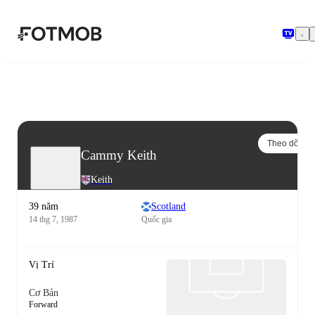
Chuyển đến nội dung chính
Theo dõi
Cammy Keith
Keith
39 năm
Scotland
14 thg 7, 1987
Quốc gia
Vị Trí
Cơ Bản
Forward