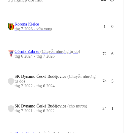
Korona Kielce
1
0
thg 7 2026 - vừa xong
Górnik Zabrze
(Chuyển nhượng tự do)
72
6
thg 6 2024 - thg 7 2026
SK Dynamo České Budějovice
(Chuyển nhượng
tự do)
74
5
thg 2 2022 - thg 6 2024
SK Dynamo České Budějovice
(cho mượn)
24
1
thg 7 2021 - thg 6 2022