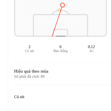
2
0
0,12
Cú sút
Bàn thắng
xG
Hiệu quả theo mùa
Số phút đã chơi
:
89
Cú sút