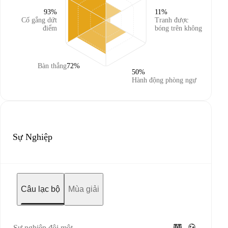
93%
11%
Cố gắng dứt
Tranh được
điểm
bóng trên không
Bàn thắng
72%
50%
Hành động phòng ngự
Sự Nghiệp
Câu lạc bộ
Mùa giải
Sự nghiệp đội một