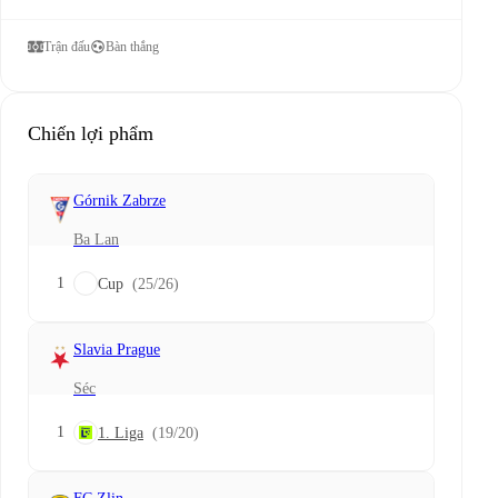
Trận đấu
Bàn thắng
Chiến lợi phẩm
Górnik Zabrze
Ba Lan
1
Cup
(25/26)
Slavia Prague
Séc
1
1. Liga
(19/20)