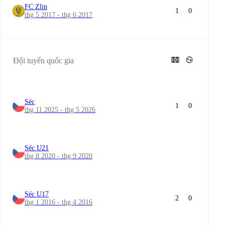
FC Zlin
1
0
thg 5 2017 - thg 6 2017
Đội tuyển quốc gia
Séc
1
0
thg 11 2025 - thg 5 2026
Séc U21
thg 8 2020 - thg 9 2020
Séc U17
2
0
thg 1 2016 - thg 4 2016