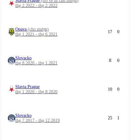
Slavia Prague
(trở về từ cho mượn)
thg 2 2022 - thg 2 2022
Opava
(cho mượn)
17
0
thg 1 2021 - thg 6 2021
Slovacko
8
0
thg 8 2020 - thg 1 2021
Slavia Prague
10
0
thg 1 2020 - thg 8 2020
Slovacko
25
1
thg 7 2017 - thg 12 2019