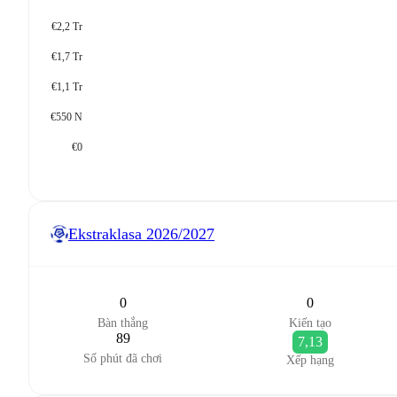
€2,2 Tr
€1,7 Tr
€1,1 Tr
€550 N
€0
Ekstraklasa
2026/2027
0
0
Bàn thắng
Kiến tạo
89
7,13
Số phút đã chơi
Xếp hạng