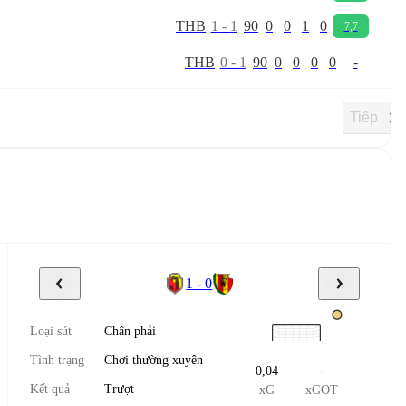
T
H
B
1
-
1
90
0
0
1
0
7,7
T
H
B
0
-
1
90
0
0
0
0
-
Tiếp
1 - 0
Loại sút
Chân phải
Tình trạng
Chơi thường xuyên
0,04
-
Kết quả
Trượt
xG
xGOT