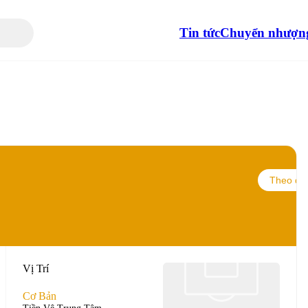
Tin tức
Chuyển nhượn
Theo dõi
Vị Trí
Cơ Bản