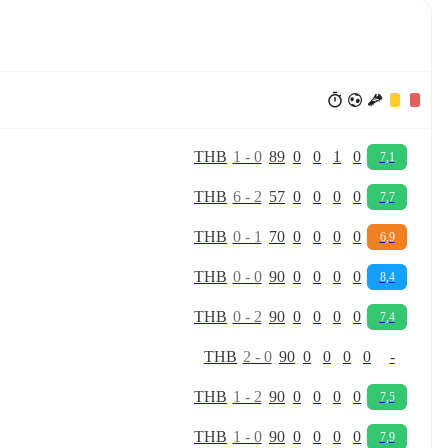
T
H
B
1
-
0
89
0
0
1
0
7,1
T
H
B
6
-
2
57
0
0
0
0
7,7
T
H
B
0
-
1
70
0
0
0
0
6,9
T
H
B
0
-
0
90
0
0
0
0
8,4
T
H
B
0
-
2
90
0
0
0
0
7,4
T
H
B
2
-
0
90
0
0
0
0
-
T
H
B
1
-
2
90
0
0
0
0
7,5
T
H
B
1
-
0
90
0
0
0
0
7,9