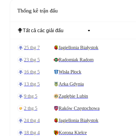
Thống kê trận đấu
25 thg 7
Jagiellonia Białystok
23 thg 5
Radomiak Radom
16 thg 5
Wisła Płock
13 thg 5
Arka Gdynia
9 thg 5
Zagłębie Lubin
2 thg 5
Raków Częstochowa
24 thg 4
Jagiellonia Białystok
18 thg 4
Korona Kielce