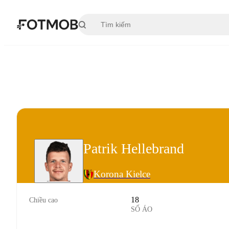
Chuyển đến nội dung chính
Patrik Hellebrand
Korona Kielce
18
Chiều cao
SỐ ÁO