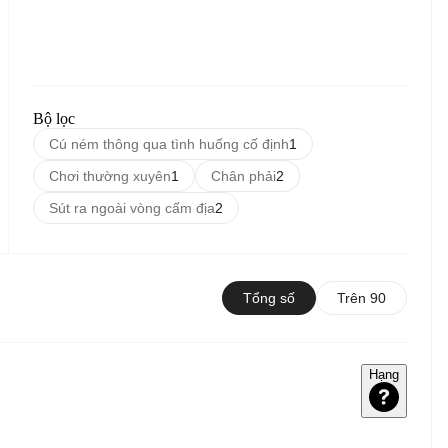
Bộ lọc
Cú ném thông qua tình huống cố định
1
Chơi thường xuyên
1
Chân phải
2
Sút ra ngoài vòng cấm địa
2
Tổng số
Trên 90
Hạng