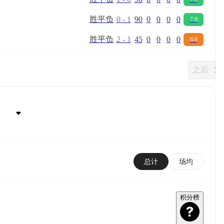
胜
平
负
0
-
1
90
0
0
0
0
7.9
胜
平
负
2
-
1
45
0
0
0
0
6.6
之后
总计
场均
积分榜