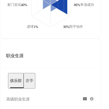
射门尝试
争顶成功
40%
86%
进球
防守动作
1%
30%
职业生涯
俱乐部
赛季
高级职业生涯