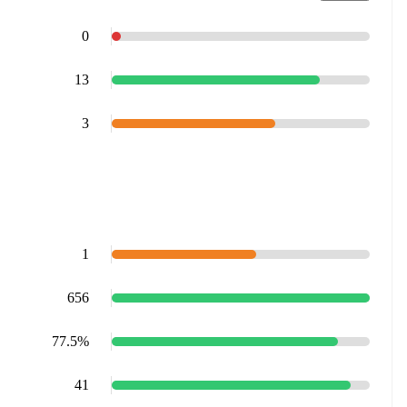
0
13
3
1
656
77.5%
41