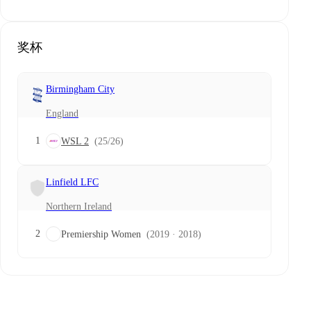
奖杯
Birmingham City
England
1
WSL 2
(25/26)
Linfield LFC
Northern Ireland
2
Premiership Women
(2019 · 2018)