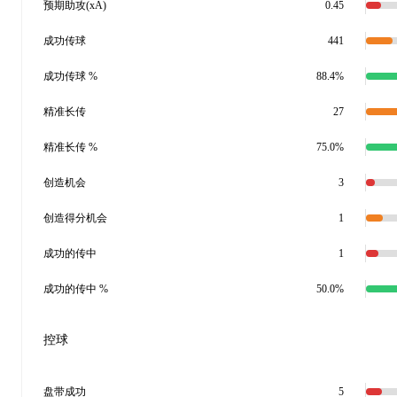
预期助攻(xA)
0.45
成功传球
441
成功传球 %
88.4%
精准长传
27
精准长传 %
75.0%
创造机会
3
创造得分机会
1
成功的传中
1
成功的传中 %
50.0%
控球
盘带成功
5