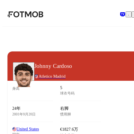
跳转到主要内容
Johnny Cardoso
Atletico Madrid
5
身高
球衣号码
24年
右脚
2001年9月20日
惯用脚
United States
€1827.6万