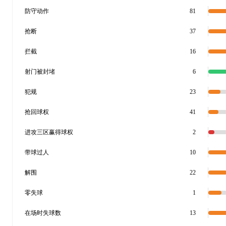
防守动作
81
抢断
37
拦截
16
射门被封堵
6
犯规
23
抢回球权
41
进攻三区赢得球权
2
带球过人
10
解围
22
零失球
1
在场时失球数
13