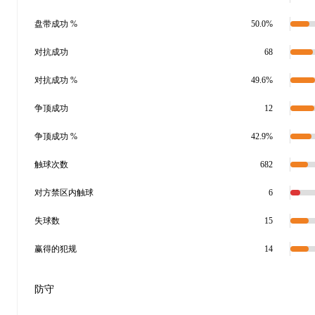
盘带成功 %
50.0%
对抗成功
68
对抗成功 %
49.6%
争顶成功
12
争顶成功 %
42.9%
触球次数
682
对方禁区内触球
6
失球数
15
赢得的犯规
14
防守