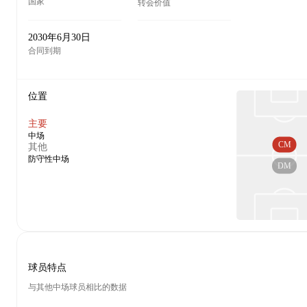
国家
转会价值
2030年6月30日
合同到期
位置
主要
中场
CM
其他
防守性中场
DM
球员特点
与其他中场球员相比的数据