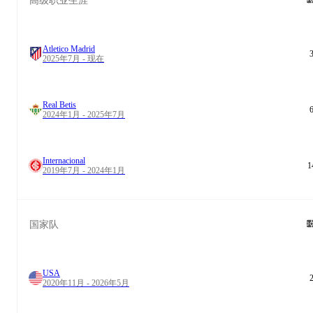
高级职业生涯
Atletico Madrid
2025年7月 - 现在
Real Betis
2024年1月 - 2025年7月
Internacional
1
2019年7月 - 2024年1月
国家队
USA
2020年11月 - 2026年5月