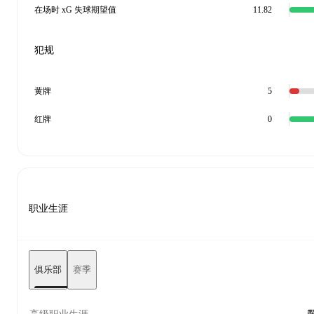
在场时 xG 失球期望值
11.82
犯规
黄牌
5
红牌
0
职业生涯
俱乐部
赛季