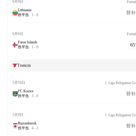
6月9日
Friend
Lithuania
替补
胜
平
负
1
-
0
6月6日
Friend
Faroe Islands
65‎’
胜
平
负
1
-
0
Trencin
5月16日
1. Liga Relegation G
FC Kosice
替补
胜
平
负
3
-
0
5月9日
1. Liga Relegation G
Ruzomberok
替补
胜
平
负
4
-
3