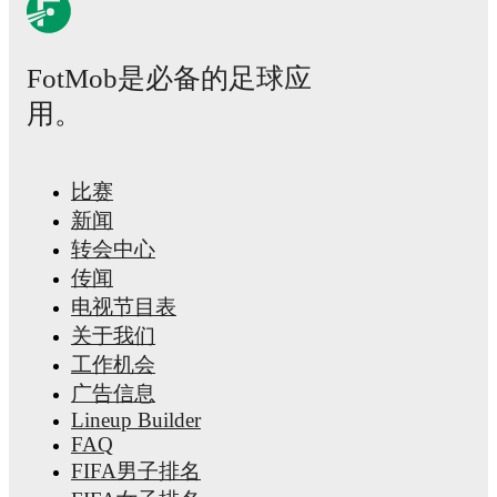
including career statistics, match-by-match ratings, transfer hist
market value trends, and detailed performance analytics.
Follo
Kristo Hussar to receive notifications about upcoming matches,
FotMob是必备的足球应
goals, and other key events.
用。
比赛
新闻
转会中心
传闻
电视节目表
关于我们
工作机会
广告信息
Lineup Builder
FAQ
FIFA男子排名