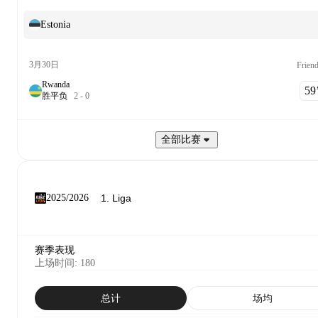
Estonia
3月30日
Friend
Rwanda
59‎’
胜
平
负
2
-
0
全部比赛
2025/2026
赛季表现
上场时间
:
180
总计
场均