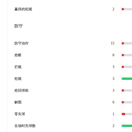
赢得的犯规
2
防守
防守动作
15
抢断
6
拦截
3
犯规
3
抢回球权
3
解围
6
零失球
1
在场时失球数
2