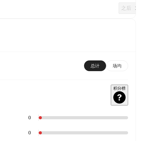
之后
总计
场均
积分榜
0
0