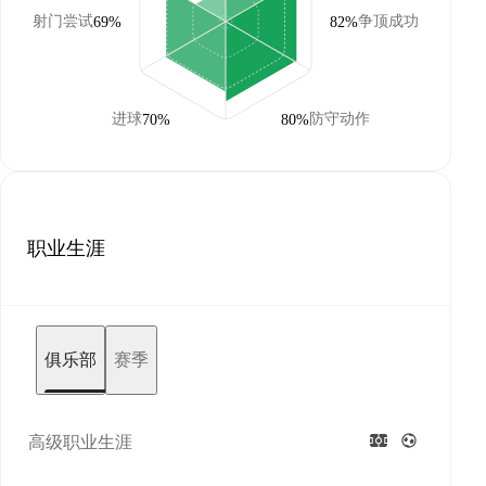
射门尝试
争顶成功
69%
82%
进球
防守动作
70%
80%
职业生涯
俱乐部
赛季
高级职业生涯