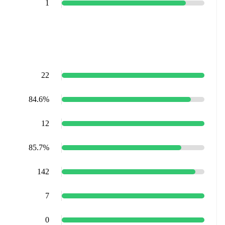
1
22
84.6%
12
85.7%
142
7
0