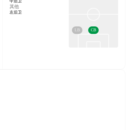
中后卫
其他
左后卫
LB
CB