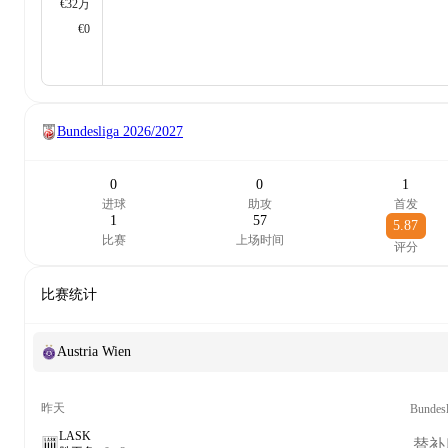
€32万
€0
Bundesliga
2026/2027
0
0
1
进球
助攻
首发
1
57
5.87
比赛
上场时间
评分
比赛统计
Austria Wien
昨天
Bundesl
LASK
替补