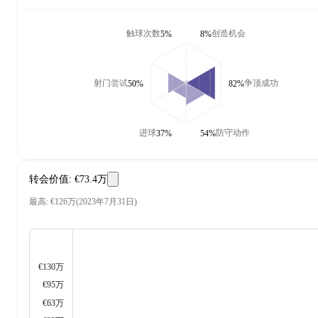
触球次数
创造机会
5%
8%
射门尝试
争顶成功
50%
82%
进球
防守动作
37%
54%
转会价值
:
€73.4万
最高
:
€126万
(
2023年7月31日
)
€130万
€95万
€63万