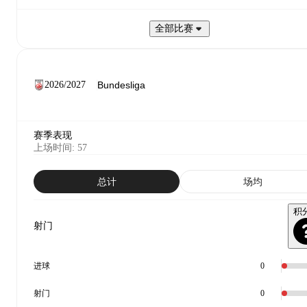
全部比赛
2026/2027
赛季表现
上场时间
:
57
总计
场均
积
射门
进球
0
射门
0