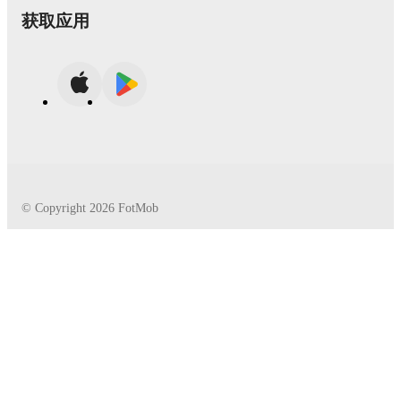
获取应用
© Copyright
2026
FotMob
•
•
•
使用条款
Cookie政策
隐私政策
《透明度法》声明
不允许使用自动服务（机器人，爬虫，索引等）以及
其他用于系统或定期使用的方法。
关注我们
production:306d430a56a4e621a6fde71ec0d0f433af0c14a2