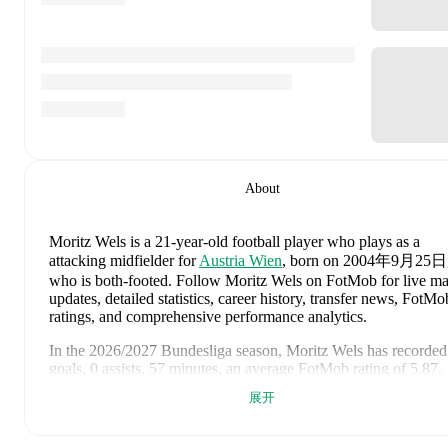
About
Moritz Wels
is a 21-year-old football player who plays as a
attacking midfielder
for
Austria Wien
, born on 2004年9月25日
who is both-footed
.
Follow Moritz Wels on FotMob for live ma
updates, detailed statistics, career history, transfer news, FotMo
ratings, and comprehensive performance analytics.
In the
2026/2027
Bundesliga
season,
Moritz Wels
has recorded
goals, 0 assists, 57 minutes, an average FotMob rating of 5.87
.
展开
Moritz Wels
's
10
most recent matches are shown below. Visit e
match page for full details including lineups, match events, and
advanced statistics: