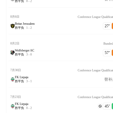
胜
平
负
0
-
2
8月6日
Conference League Qualificat
Beitar Jerusalem
27‎’‎
胜
平
负
1
-
2
8月2日
Bundesl
Wolfsberger AC
57‎’‎
胜
平
负
3
-
0
7月30日
Conference League Qualificat
FK Liepaja
替补
胜
平
负
3
-
1
7月23日
Conference League Qualificat
FK Liepaja
45‎’‎
胜
平
负
0
-
2