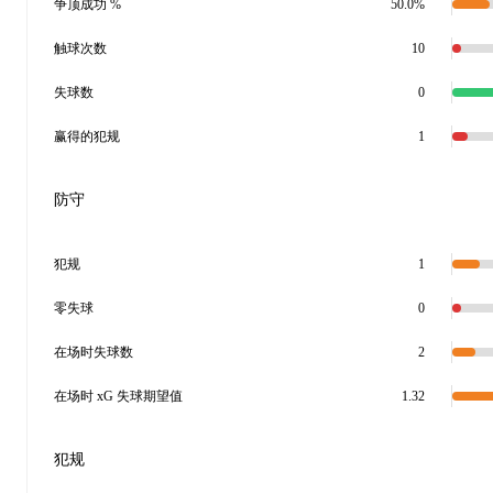
争顶成功 %
50.0%
触球次数
10
失球数
0
赢得的犯规
1
防守
犯规
1
零失球
0
在场时失球数
2
在场时 xG 失球期望值
1.32
犯规