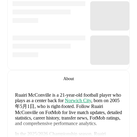
About
Ruairi McConville
is a 21-year-old football player who
plays as a center back
for
Norwich City
, born on 2005
年5月1日, who is right-footed
.
Follow Ruairi
McConville on FotMob for live match updates, detailed
statistics, career history, transfer news, FotMob ratings,
and comprehensive performance analytics.
In the
2025/2026
Championship
season,
Ruairi