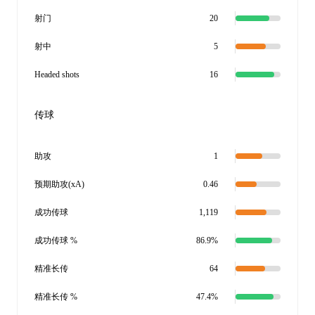
射门
20
射中
5
Headed shots
16
传球
助攻
1
预期助攻(xA)
0.46
成功传球
1,119
成功传球 %
86.9%
精准长传
64
精准长传 %
47.4%