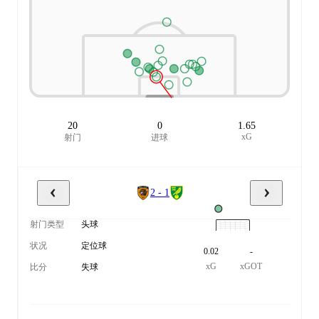
20
0
1.65
xG
射门
进球
2 - 1
射门类型
头球
状况
定位球
0.02
-
xG
xGOT
比分
失球