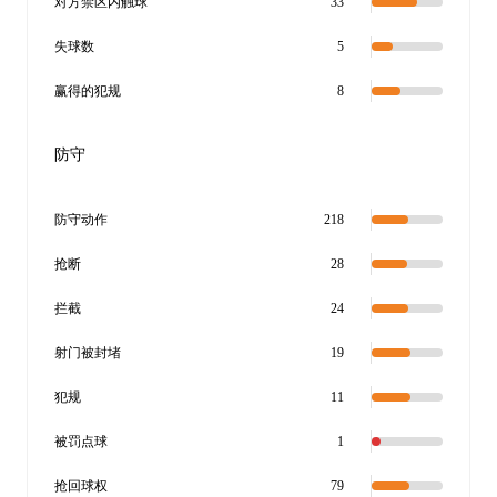
对方禁区内触球
33
失球数
5
赢得的犯规
8
防守
防守动作
218
抢断
28
拦截
24
射门被封堵
19
犯规
11
被罚点球
1
抢回球权
79