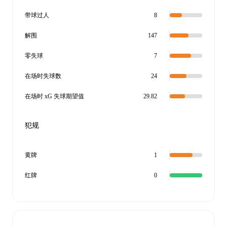
带球过人
8
解围
147
零失球
7
在场时失球数
24
在场时 xG 失球期望值
29.82
犯规
黄牌
1
红牌
0