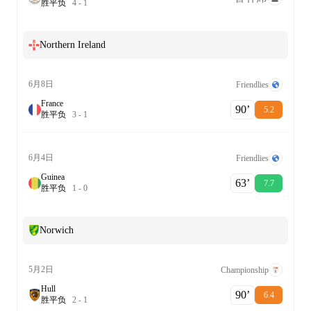
胜
平
负
4
-
1
Northern Ireland
6月8日
Friendlies
France
90‎’‎
5.2
胜
平
负
3
-
1
6月4日
Friendlies
Guinea
63‎’‎
7.7
胜
平
负
1
-
0
Norwich
5月2日
Championship
Hull
90‎’‎
6.4
胜
平
负
2
-
1