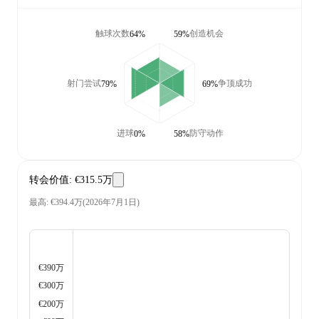
触球次数
创造机会
64%
59%
射门尝试
争顶成功
79%
69%
进球
防守动作
0%
58%
转会价值
:
€315.5万
最高
:
€394.4万
(
2026年7月1日
)
€390万
€300万
€200万