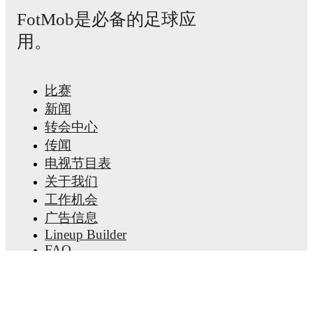
Tom Atcheson
,
Trai Hume
,
Jamie McDonnell
,
Ethan
FotMob是必备的足球应
Galbraith
,
Callum Marshall
,
Kieran Morrison
,
Jamie
Donley
,
Paul Smyth
,
Luke Southwood
,
Ceadach
用。
O'Neill
,
Isaac Price
,
Justin Devenny
,
Alistair McCann
,
Braiden Graham
,
Jamie Reid
,
Shea Charles
,
Brodie
Spencer
,
Josh Magennis
,
Ciaron Brown
,
and
Josh
Clarke
.
Explore each player's page on FotMob for
比赛
comprehensive statistics, match history, and
international career data.
新闻
转会中心
Ruairi McConville
has competed in
Championship
,
FA
Cup
,
EFL Cup
,
World Cup UEFA qualification
,
传闻
National League Cup Group A
,
and
UEFA Nations
电视节目表
League C
. Each league page on FotMob provides
comprehensive coverage including standings, fixtures,
关于我们
top scorers, and detailed team statistics.
工作机会
FotMob provides comprehensive coverage of
Ruairi
广告信息
McConville
, including career statistics, match-by-match
Lineup Builder
ratings, transfer history, market value trends, and
FAQ
detailed performance analytics.
Follow Ruairi
McConville to receive notifications about upcoming
FIFA男子排名
matches, goals, and other key events.
FIFA女子排名
预赛