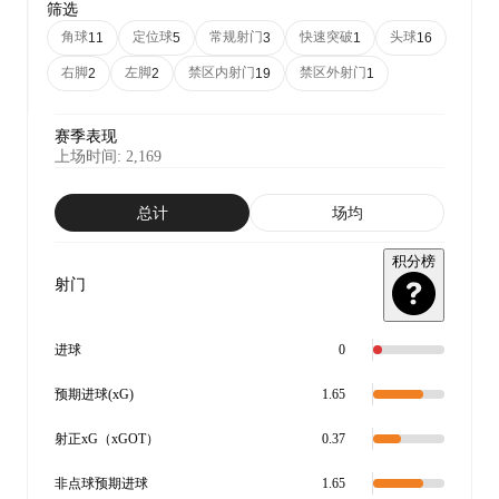
筛选
角球
定位球
常规射门
快速突破
头球
11
5
3
1
16
右脚
左脚
禁区内射门
禁区外射门
2
2
19
1
赛季表现
上场时间
:
2,169
总计
场均
积分榜
射门
进球
0
预期进球(xG)
1.65
射正xG（xGOT）
0.37
非点球预期进球
1.65