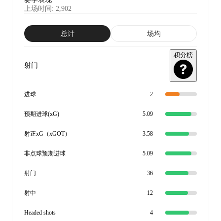
上场时间
:
2,902
总计
场均
积分榜
射门
进球
2
预期进球(xG)
5.09
射正xG（xGOT）
3.58
非点球预期进球
5.09
射门
36
射中
12
Headed shots
4