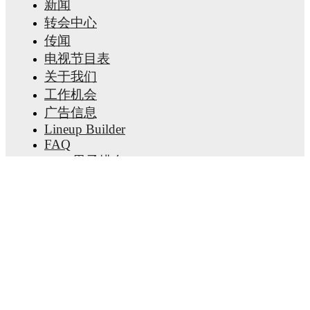
U18
.
新闻
转会中心
Patrick Kelly
has competed in
League One
,
EFL
Trophy Final Stage
,
FA Cup
,
EFL Cup
,
World Cup
传闻
UEFA qualification
,
and
League Two
. Each league
电视节目表
page on FotMob provides comprehensive coverage
including standings, fixtures, top scorers, and detailed
关于我们
team statistics.
工作机会
FotMob provides comprehensive coverage of
Patrick
广告信息
Kelly
, including career statistics, match-by-match
Lineup Builder
ratings, transfer history, market value trends, and
FAQ
detailed performance analytics.
Follow Patrick Kelly to
FIFA男子排名
receive notifications about upcoming matches, goals,
and other key events.
FIFA女子排名
预赛
通讯
获取应用