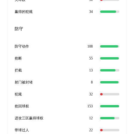
赢得的犯规
34
防守
防守动作
108
抢断
55
拦截
13
射门被封堵
8
犯规
32
抢回球权
153
进攻三区赢得球权
12
带球过人
22