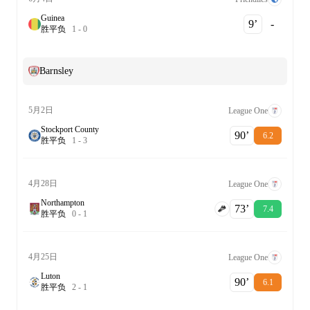
Guinea
9‎’‎
-
胜
平
负
1
-
0
Barnsley
5月2日
League One
Stockport County
90‎’‎
6.2
胜
平
负
1
-
3
4月28日
League One
Northampton
73‎’‎
7.4
胜
平
负
0
-
1
4月25日
League One
Luton
90‎’‎
6.1
胜
平
负
2
-
1