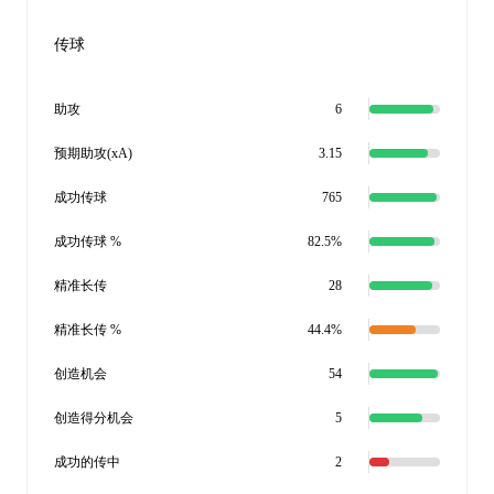
传球
助攻
6
预期助攻(xA)
3.15
成功传球
765
成功传球 %
82.5%
精准长传
28
精准长传 %
44.4%
创造机会
54
创造得分机会
5
成功的传中
2