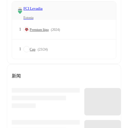
FCI Levadia
Estonia
1
Premium liiga
(2024)
1
Cup
(23/24)
新闻