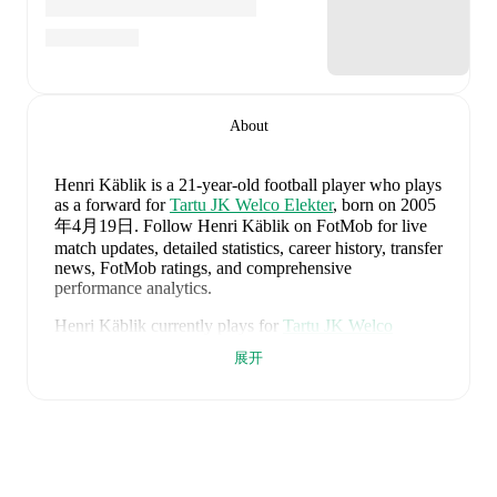
About
Henri Käblik
is a 21-year-old football player who plays
as a forward
for
Tartu JK Welco Elekter
, born on 2005
年4月19日
.
Follow Henri Käblik on FotMob for live
match updates, detailed statistics, career history, transfer
news, FotMob ratings, and comprehensive
performance analytics.
Henri Käblik
currently plays for
Tartu JK Welco
Elekter
.
展开
Henri Käblik
's career has also included time at
Tallinna
FCI Levadia
,
Tammeka
,
and
Tartu JK Tammeka II
.
Henri Käblik
is from
Estonia
, and the
national team
includes
Soufian Gouram
,
Karl Andre Vallner
,
Karl
Hein
,
Märten Kuusk
,
Joseph Saliste
,
Mihhail Kolobov
,