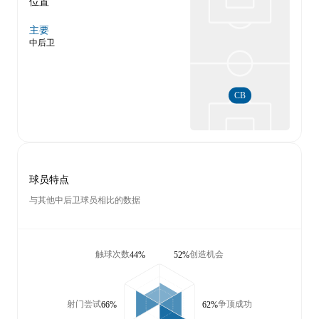
位置
主要
中后卫
CB
球员特点
与其他中后卫球员相比的数据
触球次数
创造机会
44%
52%
射门尝试
争顶成功
66%
62%