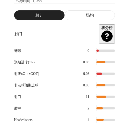
上场时间
:
1,085
总计
场均
积分榜
射门
进球
0
预期进球(xG)
0.85
射正xG（xGOT）
0.08
非点球预期进球
0.85
射门
11
射中
2
Headed shots
4