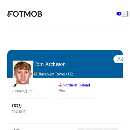
跳转到主要内容
关注
Tom Atcheson
Blackburn Rovers U21
Northern Ireland
19年
国家
2006年9月22日
€83万
转会价值