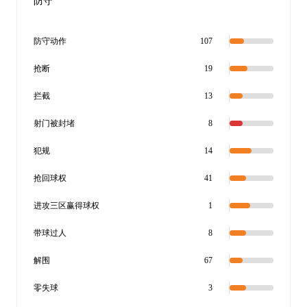
防守
防守动作
107
抢断
19
拦截
13
射门被封堵
8
犯规
14
抢回球权
41
进攻三区赢得球权
1
带球过人
8
解围
67
零失球
3