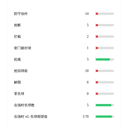
防守动作
14
抢断
5
拦截
2
射门被封堵
1
犯规
5
抢回球权
10
解围
6
零失球
0
在场时失球数
5
在场时 xG 失球期望值
3.70