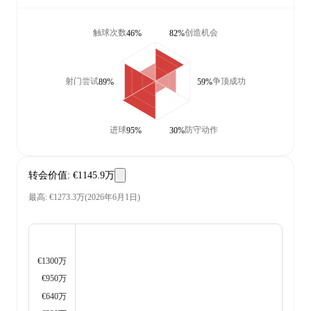
触球次数
创造机会
46%
82%
射门尝试
争顶成功
89%
59%
进球
防守动作
95%
30%
转会价值
:
€1145.9万
最高
:
€1273.3万
(
2026年6月1日
)
€1300万
€950万
€640万