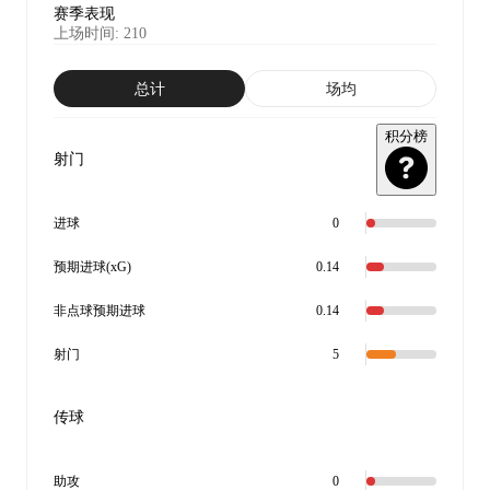
赛季表现
上场时间
:
210
总计
场均
积分榜
射门
进球
0
预期进球(xG)
0.14
非点球预期进球
0.14
射门
5
传球
助攻
0