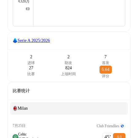
€320万
€0
Serie A
2025/2026
2
2
7
进球
助攻
首发
27
824
6.64
比赛
上场时间
评分
比赛统计
Milan
7月25日
Club Friendlies
Celtic
45‎’‎
6.0