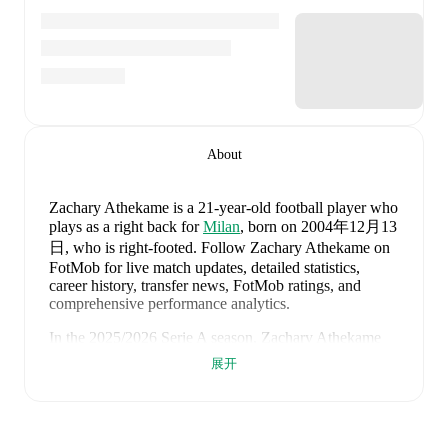
About
Zachary Athekame
is a 21-year-old football player who
plays as a right back
for
Milan
, born on 2004年12月13
日, who is right-footed
.
Follow Zachary Athekame on
FotMob for live match updates, detailed statistics,
career history, transfer news, FotMob ratings, and
comprehensive performance analytics.
In the
2025/2026
Serie A
season,
Zachary Athekame
has recorded
2 goals, 2 assists, 824 minutes, an average
展开
FotMob rating of 6.64, 3 yellow cards
.
Zachary Athekame
's
10
most recent matches are shown
below. Visit each match page for full details including
lineups, match events, and advanced statistics: