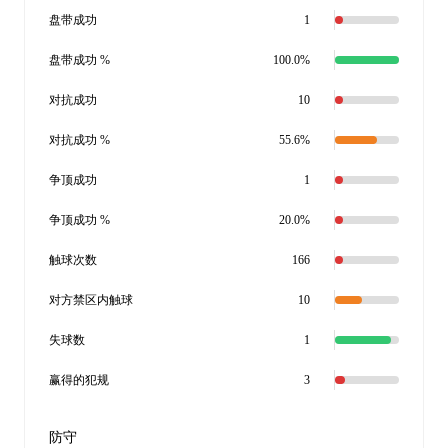
盘带成功
1
盘带成功 %
100.0%
对抗成功
10
对抗成功 %
55.6%
争顶成功
1
争顶成功 %
20.0%
触球次数
166
对方禁区内触球
10
失球数
1
赢得的犯规
3
防守