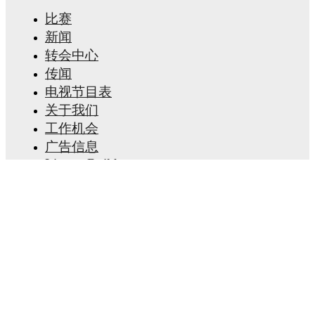
provides comprehensive coverage including standings,
比赛
fixtures, top scorers, and detailed team statistics.
新闻
FotMob provides comprehensive coverage of
Zachary
转会中心
Athekame
, including career statistics, match-by-match
ratings, transfer history, market value trends, and
传闻
detailed performance analytics.
Follow Zachary
电视节目表
Athekame to receive notifications about upcoming
关于我们
matches, goals, and other key events.
工作机会
广告信息
Lineup Builder
FAQ
FIFA男子排名
FIFA女子排名
预赛
通讯
获取应用