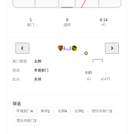
5
0
0.14
xG
射门
进球
4 - 1
射门类型
左脚
状况
常规射门
0.05
-
xG
xGOT
比分
失球
筛选
常规射门
角球
右脚
左脚
禁区外射门
4
1
4
1
3
禁区内射门
2