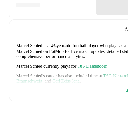
A
Marcel Schied
is a 43-year-old football player who plays as a
Marcel Schied on FotMob for live match updates, detailed stati
comprehensive performance analytics.
Marcel Schied
currently plays for
TuS Dassendorf
.
Marcel Schied
's career has also included time at
TSG Neustrel
Braunschweig
,
and
Carl Zeiss Jena
.
Marcel Schied
is from
Germany
, and the
national team includ
Tah
,
Aleksandar Pavlovic
,
Joshua Kimmich
,
Kai Havertz
,
Leo
Oliver Baumann
,
Pascal Groß
,
Maximilian Beier
,
Nico Schlot
Sané
,
Nadiem Amiri
,
Alexander Nübel
,
David Raum
,
Felix 
Explore each player's page on FotMob for comprehensive statist
Throughout their career,
Marcel Schied
has won
2
titles
:
Reg.
Schleswig-Holstein (2013/2014)
with
Holstein Kiel
.