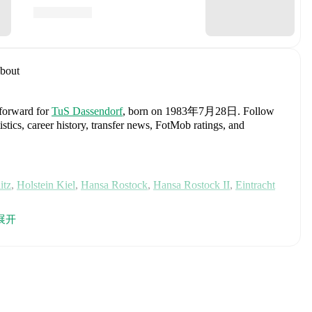
bout
 forward
for
TuS Dassendorf
, born on 1983年7月28日
.
Follow
stics, career history, transfer news, FotMob ratings, and
itz
,
Holstein Kiel
,
Hansa Rostock
,
Hansa Rostock II
,
Eintracht
展开
es
Manuel Neuer
,
Antonio Rüdiger
,
Waldemar Anton
,
Jonathan
n Goretzka
,
Jamie Leweling
,
Jamal Musiala
,
Nick Woltemade
,
terbeck
,
Angelo Stiller
,
Florian Wirtz
,
Nathaniel Brown
,
Leroy
Nmecha
,
Malick Thiaw
,
Assan Ouédraogo
,
and
Deniz Undav
.
ics, match history, and international career data.
 Cup Hamburg (2018/2019)
with
TuS Dassendorf
and
Reg. Cup