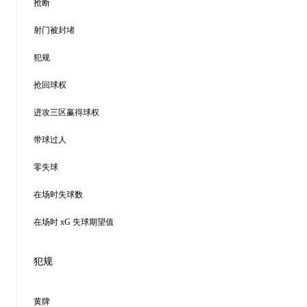
抢断
射门被封堵
犯规
抢回球权
进攻三区赢得球权
带球过人
零失球
在场时失球数
在场时 xG 失球期望值
犯规
黄牌