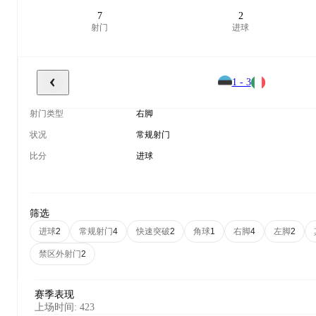
7
2
射门
进球
1 - 3
射门类型
右脚
状况
常规射门
比分
进球
筛选
进球
常规射门
快速突破
角球
右脚
左脚
2
4
2
1
4
2
禁区外射门
2
赛季表现
上场时间
:
423