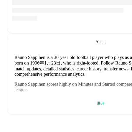
About
Rauno Sappinen
is a 30-year-old football player who plays as a
born on 1996年1月23日, who is right-footed
.
Follow Rauno Sa
match updates, detailed statistics, career history, transfer news
comprehensive performance analytics.
Rauno Sappinen
scores highly on
Minutes
and
Started
compare
league
.
Rauno Sappinen
's
10
most recent matches are shown below. Vis
展开
details including lineups, match events, and advanced statistics:
2026年8月6日
:
0
-
2
loss
away at
Inter Club d'Escaldes
(
90 
2026年8月2日
:
1
-
0
win
at home vs
Harju Jalgpallikool
(
28 
2026年7月30日
:
0
-
1
loss
away at
The New Saints
(
105 min