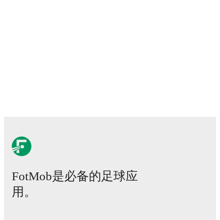
FotMob provides comprehensive coverage of
Rauno Sappinen
match-by-match ratings, transfer history, market value trends, 
analytics.
Follow Rauno Sappinen to receive notifications abou
and other key events.
FotMob是必备的足球应
用。