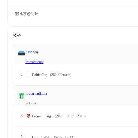
比赛
进球
奖杯
Estonia
International
1
Baltic Cup
(2020 Estonia)
Flora Tallinn
Estonia
3
Premium liiga
(2020 · 2017 · 2015)
3
Cup
(19/20 · 15/16 · 12/13)