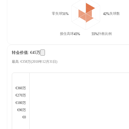
零失球
失球数
51%
42%
接住高球
扑救比例
45%
55%
转会价值
:
€45万
最高
:
€358万
(
2018年12月31日
)
€360万
€270万
€180万
€90万
€0