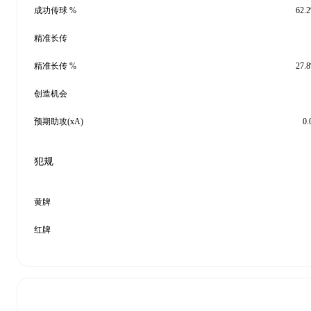
成功传球 %
62.
精准长传
精准长传 %
27.
创造机会
预期助攻(xA)
0.
犯规
黄牌
红牌