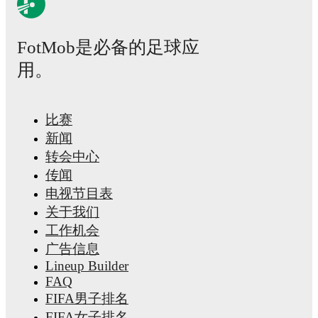
FotMob provides comprehensive coverage of
Bailey Peacock-F
including career statistics, match-by-match ratings, transfer hist
value trends, and detailed performance analytics.
Follow Bailey
Farrell to receive notifications about upcoming matches, goals,
FotMob是必备的足球应
events.
用。
比赛
新闻
转会中心
传闻
电视节目表
关于我们
工作机会
广告信息
Lineup Builder
FAQ
FIFA男子排名
FIFA女子排名