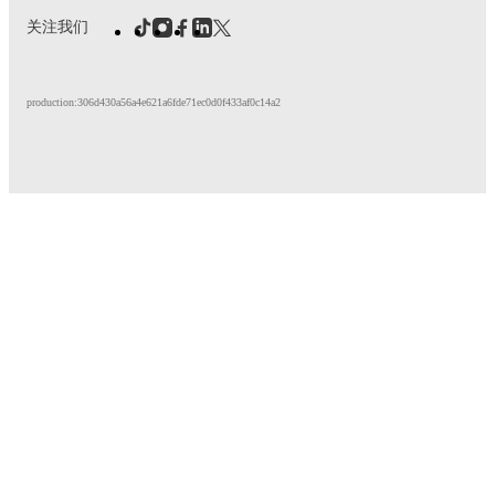
关注我们
production:306d430a56a4e621a6fde71ec0d0f433af0c14a2