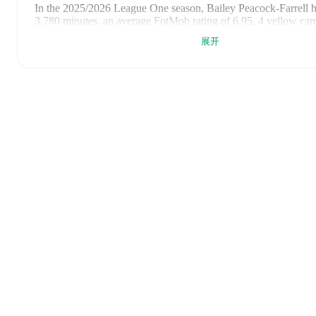
In the
2025/2026
League One
season,
Bailey Peacock-Farrell
h
3,780 minutes, an average FotMob rating of 6.95, 4 yellow car
展开
Bailey Peacock-Farrell
scores highly on
Matches
,
Started
,
and
compared to
keepers
in the
League One
.
Bailey Peacock-Farrell
's
10
most recent matches are shown belo
match page for full details including lineups, match events, an
statistics:
2026年8月8日
:
3
-
1
win
away at
Grimsby Town
(
90 minute
rating
)
2026年5月2日
:
1
-
0
win
away at
Reading
(
unused substitut
2026年4月25日
:
1
-
0
win
at home vs
Leyton Orient
(
90 min
FotMob rating
)
2026年4月18日
:
1
-
0
win
away at
Wycombe Wanderers
(
90
FotMob rating
)
2026年4月11日
:
3
-
1
win
at home vs
Peterborough United
(
FotMob rating
)
2026年4月6日
:
0
-
1
loss
away at
Stevenage
(
90 minutes
,
7.
rating
)
2026年4月3日
:
1
-
0
win
at home vs
Exeter City
(
90 minutes
rating
)