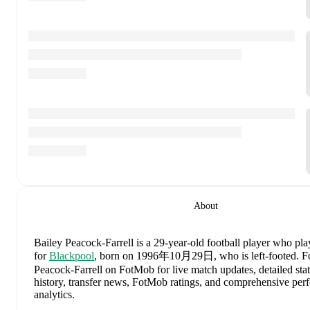
About
Bailey Peacock-Farrell
is a 29-year-old football player who pla
for
Blackpool
, born on 1996年10月29日, who is left-footed
.
Fo
Peacock-Farrell on FotMob for live match updates, detailed stati
history, transfer news, FotMob ratings, and comprehensive pe
analytics.