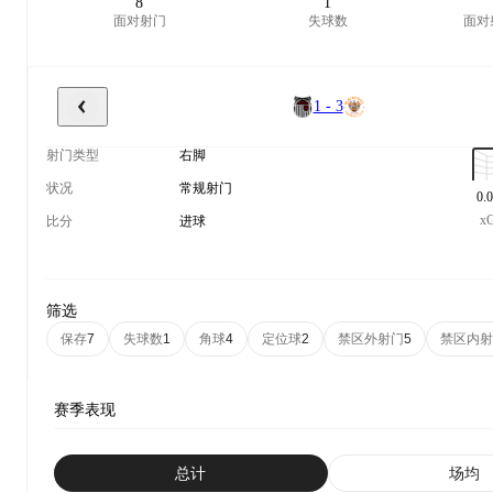
8
1
面对射门
失球数
面对
1 - 3
射门类型
右脚
状况
常规射门
0.
x
比分
进球
筛选
保存
失球数
角球
定位球
禁区外射门
禁区内射
7
1
4
2
5
赛季表现
总计
场均