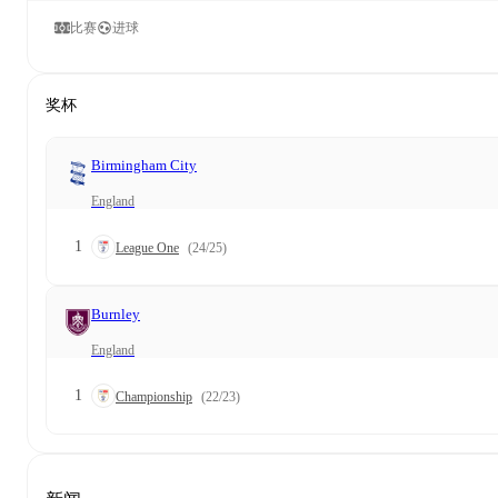
比赛
进球
奖杯
Birmingham City
England
1
League One
(24/25)
Burnley
England
1
Championship
(22/23)