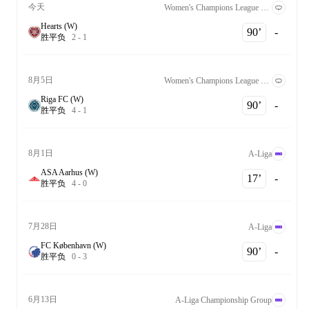
今天
Women's Champions League Qualification 2nd Round
Hearts (W)
90‎’‎
-
胜
平
负
2
-
1
8月5日
Women's Champions League Qualification 2nd Round
Riga FC (W)
90‎’‎
-
胜
平
负
4
-
1
8月1日
A-Liga
ASA Aarhus (W)
17‎’‎
-
胜
平
负
4
-
0
7月28日
A-Liga
FC København (W)
90‎’‎
-
胜
平
负
0
-
3
6月13日
A-Liga Championship Group