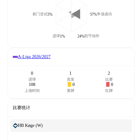
射门尝试
争顶成功
5%
57%
进球
防守动作
1%
24%
A-Liga
2026/2027
0
1
2
进球
首发
比赛
108
0
0
上场时间
黄牌
红牌
比赛统计
HB Køge (W)