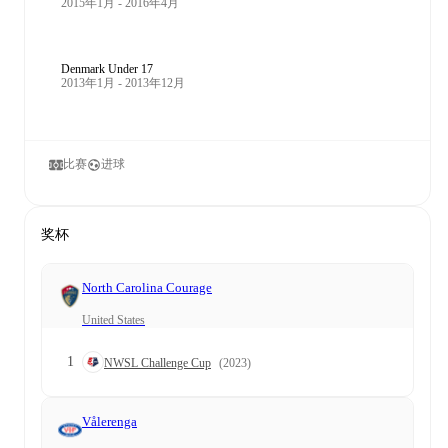
2015年1月 - 2016年4月
Denmark Under 17
2013年1月 - 2013年12月
比赛
进球
奖杯
North Carolina Courage
United States
1
NWSL Challenge Cup
(2023)
Vålerenga