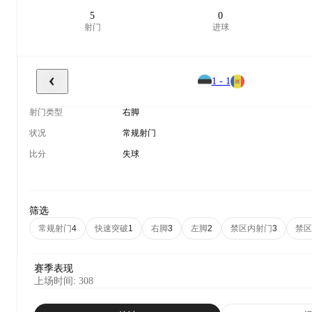
5
0
射门
进球
1 - 1
射门类型
右脚
状况
常规射门
比分
失球
筛选
常规射门
快速突破
右脚
左脚
禁区内射门
禁区
4
1
3
2
3
赛季表现
上场时间
:
308