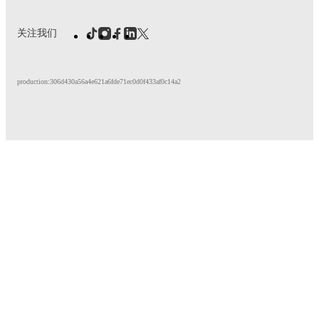
关注我们
production:306d430a56a4e621a6fde71ec0d0f433af0c14a2