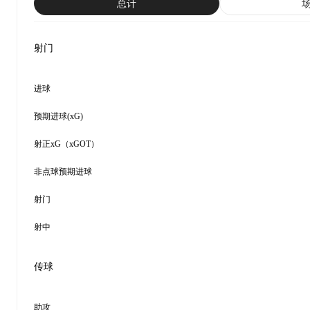
总计
射门
进球
预期进球(xG)
射正xG（xGOT）
非点球预期进球
射门
射中
传球
助攻