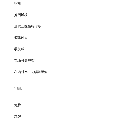
犯规
抢回球权
进攻三区赢得球权
带球过人
零失球
在场时失球数
在场时 xG 失球期望值
犯规
黄牌
红牌