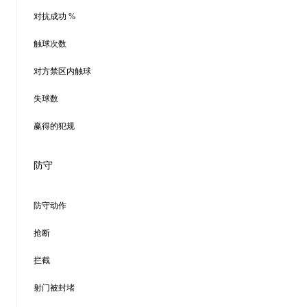
对抗成功 %
触球次数
对方禁区内触球
失球数
赢得的犯规
防守
防守动作
抢断
拦截
射门被封堵