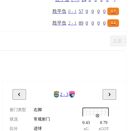
胜
平
负
0
-
1
57
0
0
0
0
6.7
胜
平
负
2
-
1
89
0
0
0
0
6.4
之后
2 - 3
射门类型
右脚
状况
常规射门
0.43
0.79
比分
进球
xG
xGOT