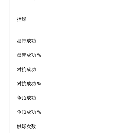
控球
盘带成功
盘带成功 %
对抗成功
对抗成功 %
争顶成功
争顶成功 %
触球次数