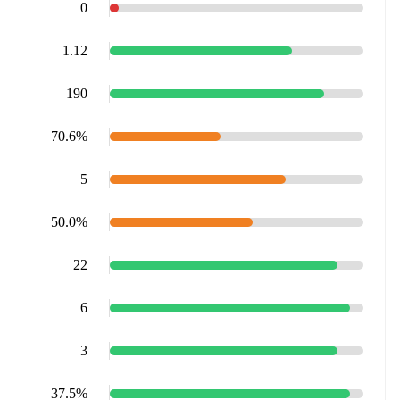
0
1.12
190
70.6%
5
50.0%
22
6
3
37.5%