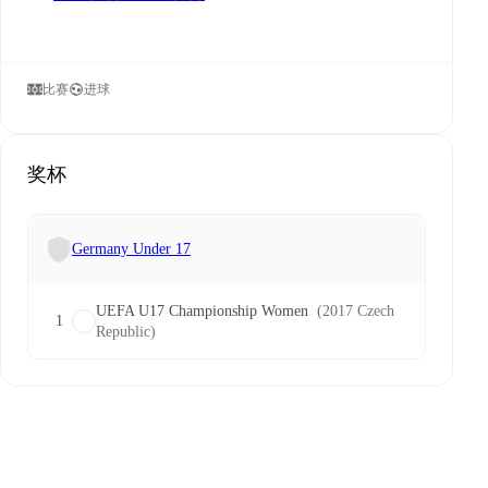
比赛
进球
奖杯
Germany Under 17
UEFA U17 Championship Women
(2017 Czech
1
Republic)