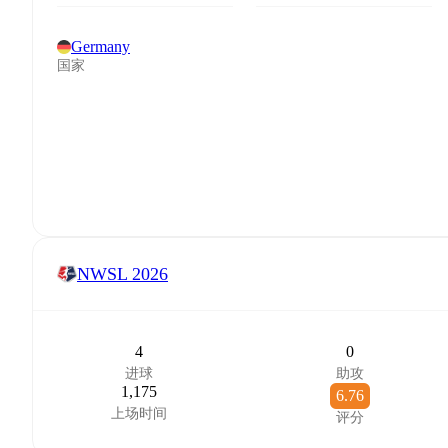
Germany
国家
NWSL
2026
4
0
进球
助攻
1,175
6.76
上场时间
评分