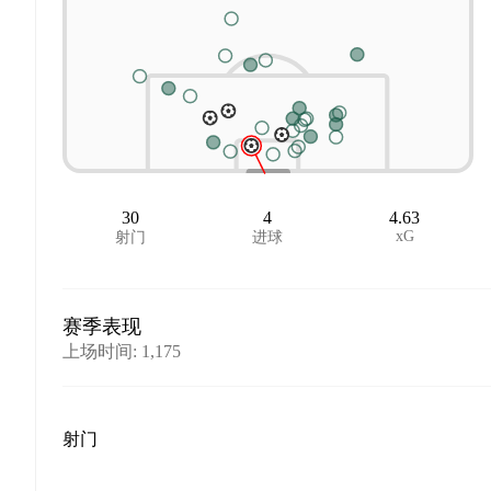
30
4
4.63
xG
射门
进球
赛季表现
上场时间
:
1,175
射门